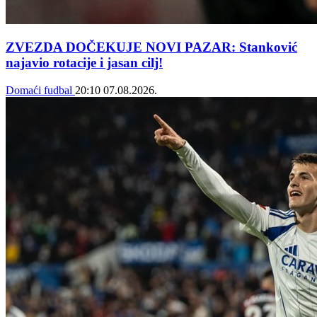
ZVEZDA DOČEKUJE NOVI PAZAR: Stanković
najavio rotacije i jasan cilj!
Domaći fudbal
20:10
07.08.2026.