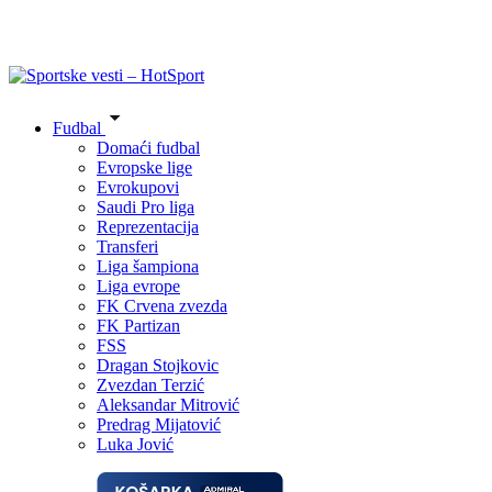
Fudbal
Domaći fudbal
Evropske lige
Evrokupovi
Saudi Pro liga
Reprezentacija
Transferi
Liga šampiona
Liga evrope
FK Crvena zvezda
FK Partizan
FSS
Dragan Stojkovic
Zvezdan Terzić
Aleksandar Mitrović
Predrag Mijatović
Luka Jović