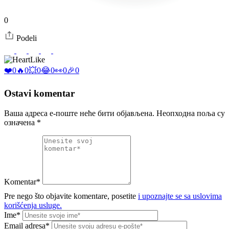
0
Podeli
Like
❤️
0
🔥
0
💥
0
😂
0
👀
0
🎉
0
Ostavi komentar
Ваша адреса е-поште неће бити објављена.
Неопходна поља су
означена
*
Komentar*
Pre nego što objavite komentare, posetite
i upoznajte se sa uslovima
korišćenja usluge.
Ime*
Email adresa*