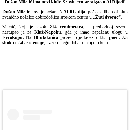
Dušan Miletić ima novi klub: Srpski centar stigao u Al Rijadi!
Dušan Miletić
novi je košarkaš
Al Rijadija
, pošto je libanski klub
zvanično poželeo dobrodošlicu srpskom centru u
„Žuti dvorac“
.
Miletić, koji je visok
214 centimetara
, u prethodnoj sezoni
nastupao je za
Kluž-Napoku
, gde je imao zapaženu ulogu u
Evrokupu
. Na
18 utakmica
prosečno je beležio
13,1 poen
,
7,3
skoka
i
2,4 asistencije
, uz više nego dobar uticaj u reketu.