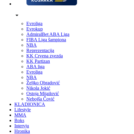
Evroliga
Evrokup
AdmiralBet ABA Liga
FIBA Liga šampiona
NBA
Reprezentacija
KK Crvena zvezda
KK Partizan
ABA liga
Evroliga
NBA
Željko Obradović
Nikola Jokić
Ostoja Mijailović
Nebojša Čović
KLADIONICA
Lifestyle
MMA
Boks
Intervju
Hronika