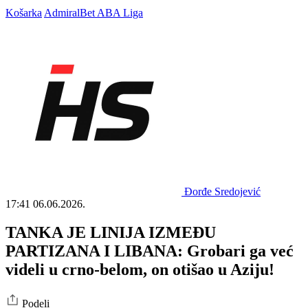
Košarka
AdmiralBet ABA Liga
Đorđe Sredojević
17:41
06.06.2026.
TANKA JE LINIJA IZMEĐU
PARTIZANA I LIBANA: Grobari ga već
videli u crno-belom, on otišao u Aziju!
Podeli