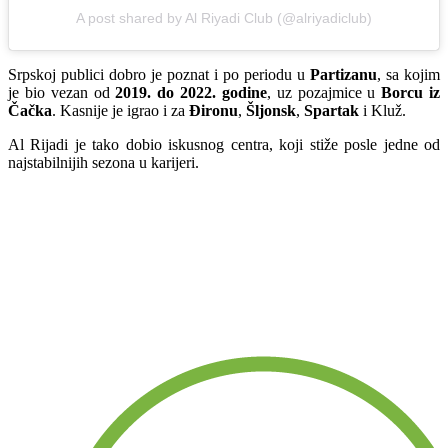
A post shared by Al Riyadi Club (@alriyadiclub)
Srpskoj publici dobro je poznat i po periodu u
Partizanu
, sa kojim
je bio vezan od
2019. do 2022. godine
, uz pozajmice u
Borcu iz
Čačka
. Kasnije je igrao i za
Đironu
,
Šljonsk
,
Spartak
i Kluž.
Al Rijadi je tako dobio iskusnog centra, koji stiže posle jedne od
najstabilnijih sezona u karijeri.