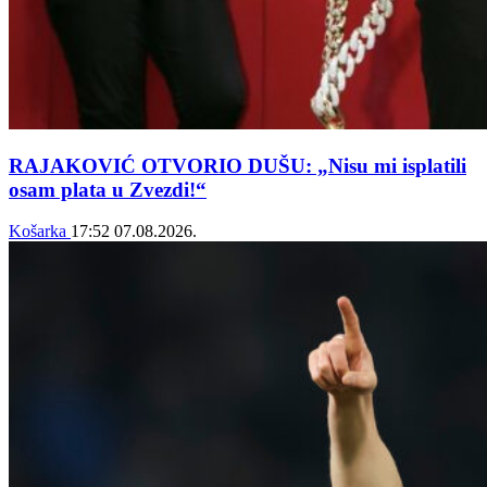
RAJAKOVIĆ OTVORIO DUŠU: „Nisu mi isplatili
osam plata u Zvezdi!“
Košarka
17:52
07.08.2026.