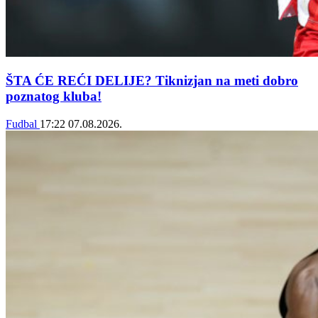
ŠTA ĆE REĆI DELIJE? Tiknizjan na meti dobro
poznatog kluba!
Fudbal
17:22
07.08.2026.