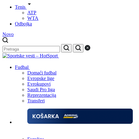
Tenis
ATP
WTA
Odbojka
Novo
Fudbal
Domaći fudbal
Evropske lige
Evrokupovi
Saudi Pro liga
Reprezentacija
Transferi