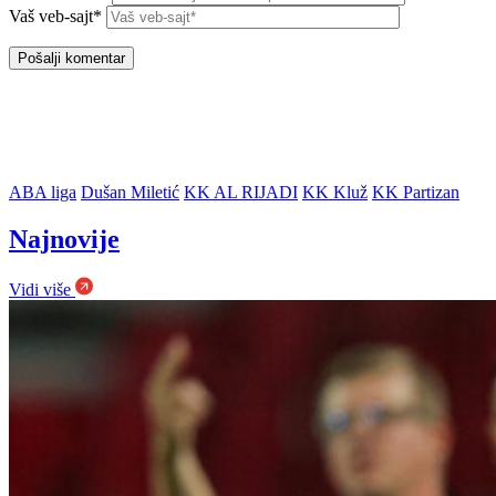
Vaš veb-sajt*
ABA liga
Dušan Miletić
KK AL RIJADI
KK Kluž
KK Partizan
Najnovije
Vidi više