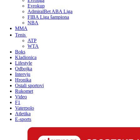
Evroliga
Evrokup
AdmiralBet ABA Liga
FIBA Liga šampiona
NBA
MMA
Tenis
ATP
WTA
Boks
Kladionica
Lifestyle
Odbojka
Intervju
Hronika
Ostali sportovi
Rukomet
Video
F1
Vaterpolo
Atletika
E-sports