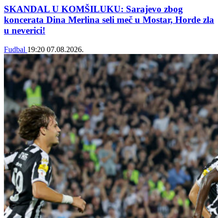
SKANDAL U KOMŠILUKU: Sarajevo zbog
koncerata Dina Merlina seli meč u Mostar, Horde zla
u neverici!
Fudbal
19:20
07.08.2026.