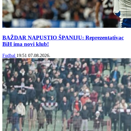
BAŽDAR NAPUSTIO ŠPANIJU: Reprezentativac
BiH ima novi klub!
Fudbal
19:51
07.08.2026.