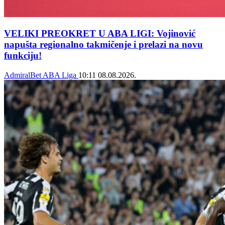
VELIKI PREOKRET U ABA LIGI: Vojinović
napušta regionalno takmičenje i prelazi na novu
funkciju!
AdmiralBet ABA Liga
10:11
08.08.2026.