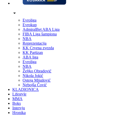
Evroliga
Evrokup
AdmiralBet ABA Liga
FIBA Liga šampiona
NBA
Reprezentacija
KK Crvena zvezda
KK Partizan
ABA liga
Evroliga
NBA
Željko Obradović
Nikola Jokić
Ostoja Mijailović
Nebojša Čović
KLADIONICA
Lifestyle
MMA
Boks
Intervju
Hronika