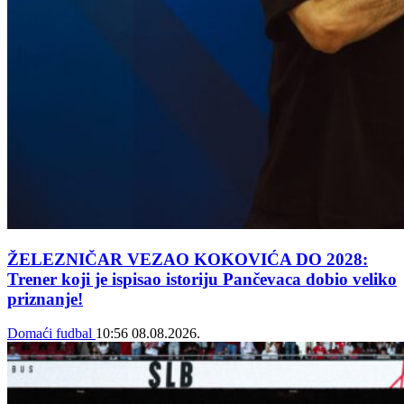
ŽELEZNIČAR VEZAO KOKOVIĆA DO 2028:
Trener koji je ispisao istoriju Pančevaca dobio veliko
priznanje!
Domaći fudbal
10:56
08.08.2026.