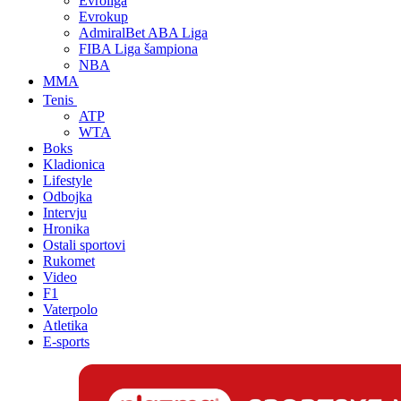
Evroliga
Evrokup
AdmiralBet ABA Liga
FIBA Liga šampiona
NBA
MMA
Tenis
ATP
WTA
Boks
Kladionica
Lifestyle
Odbojka
Intervju
Hronika
Ostali sportovi
Rukomet
Video
F1
Vaterpolo
Atletika
E-sports