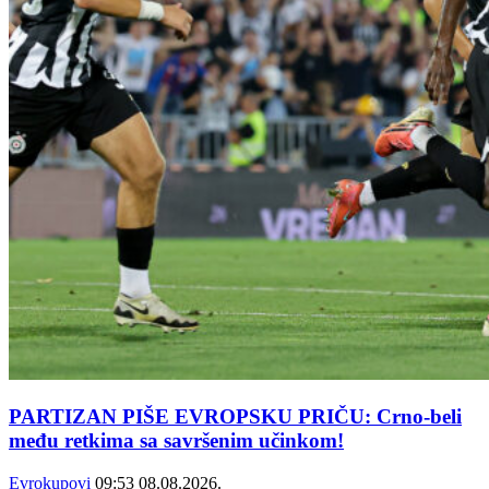
PARTIZAN PIŠE EVROPSKU PRIČU: Crno-beli
među retkima sa savršenim učinkom!
Evrokupovi
09:53
08.08.2026.