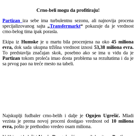
Crno-beli mogu da profitiraju!
Partizan
iza sebe ima turbulentnu sezonu, ali najnovija procena
specijalizovanog sajta
„
Transfermarkt
“
pokazuje da je vrednost
crno-belog tima ipak porasla.
Ekipa iz
Humske
je u martu bila procenjena na oko
45 miliona
evra,
dok sada ukupna tržišna vrednost iznosi
53,38 miliona evra.
To predstavlja značajan skok, posebno ako se ima u vidu da je
Partizan
tokom proleća imao dosta problema sa rezultatima i da je
sa prvog pao na treće mesto na tabeli.
Najskuplji fudbaler crno-belih i dalje je
Ognjen Ugrešić.
Mladi
vezista je prema novoj proceni dostigao vrednost od
10 miliona
evra,
pošto je prethodno vredeo osam miliona.