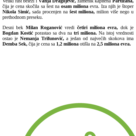
Veliki rast beleži i
Vanja Dragojević,
zamenik kapitena
Partizana,
čija je cena skočila sa šest na
osam miliona
evra. Iza njih je štoper
Nikola Simić,
sada procenjen na
šest miliona,
milion više nego u
prethodnom preseku.
Desni bek
Milan Roganović
vredi
četiri miliona evra,
dok je
Bogdan Kostić
porastao sa dva na
tri miliona.
Na istoj vrednosti
ostao je
Nemanja Trifunović,
a jedan od najvećih skokova ima
Demba Sek,
čija je cena sa
1,2 miliona
otišla na
2,5 miliona evra.