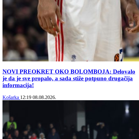
NOVI PREOKRET OKO BOLOMBOJA: Delovalo
je da je sve propalo, a sada stiže potpuno drugačija
informacija!
Košarka
12:19
08.08.2026.