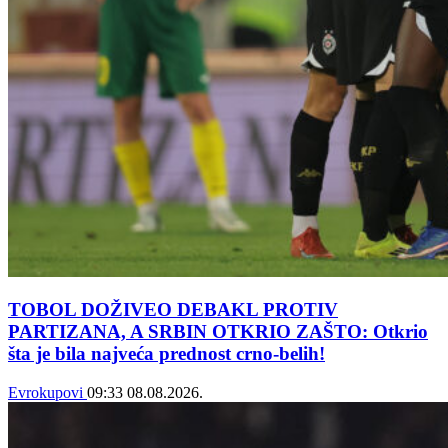
TOBOL DOŽIVEO DEBAKL PROTIV
PARTIZANA, A SRBIN OTKRIO ZAŠTO: Otkrio
šta je bila najveća prednost crno-belih!
Evrokupovi
09:33
08.08.2026.