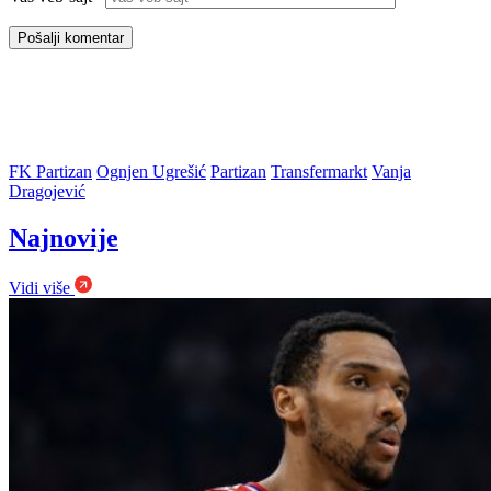
FK Partizan
Ognjen Ugrešić
Partizan
Transfermarkt
Vanja
Dragojević
Najnovije
Vidi više