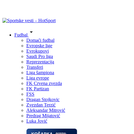
Fudbal
Domaći fudbal
Evropske lige
Evrokupovi
Saudi Pro liga
Reprezentacija
Transferi
Liga šampiona
Liga evrope
FK Crvena zvezda
FK Partizan
FSS
Dragan Stojkovic
Zvezdan Terzić
Aleksandar Mitrović
Predrag Mijatović
Luka Jović