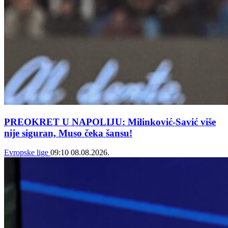
PREOKRET U NAPOLIJU: Milinković-Savić više
nije siguran, Muso čeka šansu!
Evropske lige
09:10
08.08.2026.