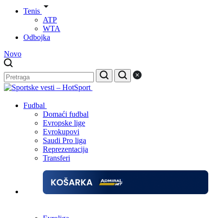
Tenis
ATP
WTA
Odbojka
Novo
Fudbal
Domaći fudbal
Evropske lige
Evrokupovi
Saudi Pro liga
Reprezentacija
Transferi