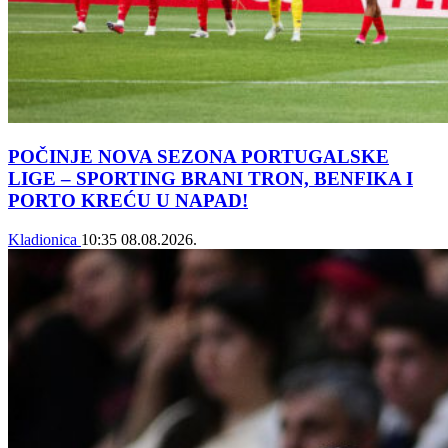
POČINJE NOVA SEZONA PORTUGALSKE
LIGE – SPORTING BRANI TRON, BENFIKA I
PORTO KREĆU U NAPAD!
Kladionica
10:35
08.08.2026.