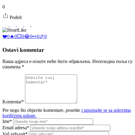
0
Podeli
Like
❤️
0
🔥
0
💥
0
😂
0
👀
0
🎉
0
Ostavi komentar
Ваша адреса е-поште неће бити објављена.
Неопходна поља су
означена
*
Komentar*
Pre nego što objavite komentare, posetite
i upoznajte se sa uslovima
korišćenja usluge.
Ime*
Email adresa*
Vaš veb-sajt*