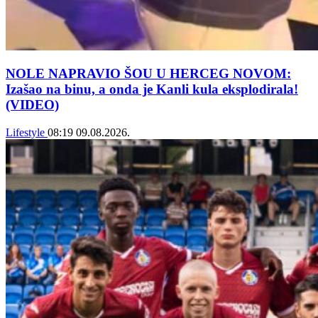
NOLE NAPRAVIO ŠOU U HERCEG NOVOM:
Izašao na binu, a onda je Kanli kula eksplodirala!
(VIDEO)
Lifestyle
08:19
09.08.2026.