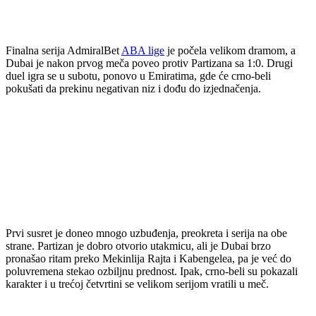
Finalna serija AdmiralBet
ABA lige
je počela velikom dramom, a
Dubai je nakon prvog meča poveo protiv Partizana sa 1:0. Drugi
duel igra se u subotu, ponovo u Emiratima, gde će crno-beli
pokušati da prekinu negativan niz i dođu do izjednačenja.
Prvi susret je doneo mnogo uzbuđenja, preokreta i serija na obe
strane. Partizan je dobro otvorio utakmicu, ali je Dubai brzo
pronašao ritam preko Mekinlija Rajta i Kabengelea, pa je već do
poluvremena stekao ozbiljnu prednost. Ipak, crno-beli su pokazali
karakter i u trećoj četvrtini se velikom serijom vratili u meč.