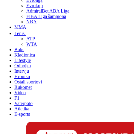
Evroliga
Evrokup
AdmiralBet ABA Liga
FIBA Liga šampiona
NBA
MMA
Tenis
ATP
WTA
Boks
Kladionica
Lifestyle
Odbojka
Intervju
Hronika
Ostali sportovi
Rukomet
Video
F1
Vaterpolo
Atletika
E-sports