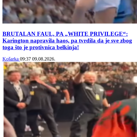
BRUTALAN FAUL, PA „WHITE PRIVILEGE“:
Karington napravila haos, pa tvrdila da je sve zbog
toga što je protivnica belkinja!
Košarka
09:37
09.08.2026.