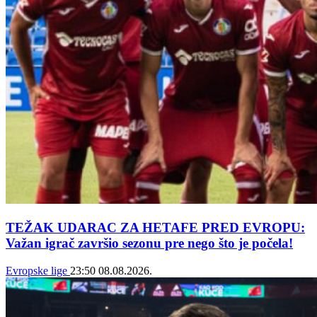
TEŽAK UDARAC ZA HETAFE PRED EVROPU:
Važan igrač završio sezonu pre nego što je počela!
Evropske lige
23:50
08.08.2026.