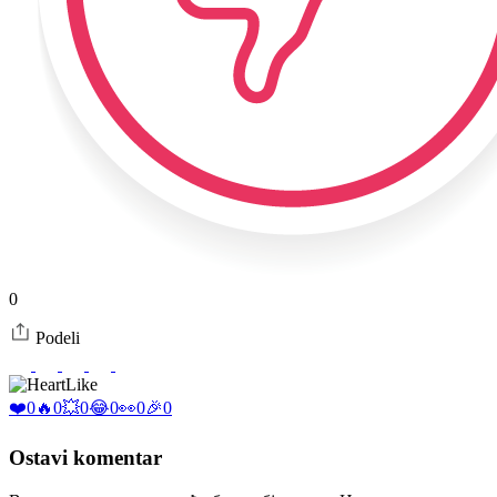
0
Podeli
Like
❤️
0
🔥
0
💥
0
😂
0
👀
0
🎉
0
Ostavi komentar