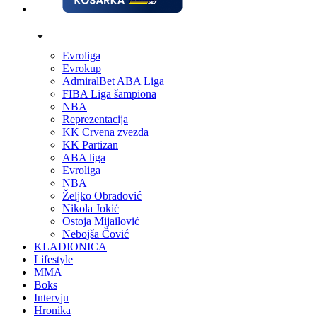
Evroliga
Evrokup
AdmiralBet ABA Liga
FIBA Liga šampiona
NBA
Reprezentacija
KK Crvena zvezda
KK Partizan
ABA liga
Evroliga
NBA
Željko Obradović
Nikola Jokić
Ostoja Mijailović
Nebojša Čović
KLADIONICA
Lifestyle
MMA
Boks
Intervju
Hronika