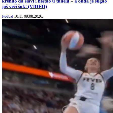
krenuo da slavi i nestao u tunelu – a onda je stigao
još veći šok! (VIDEO)
Fudbal
10:11
09.08.2026.