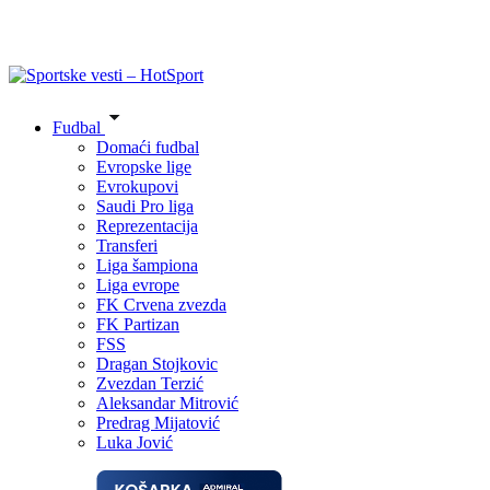
Fudbal
Domaći fudbal
Evropske lige
Evrokupovi
Saudi Pro liga
Reprezentacija
Transferi
Liga šampiona
Liga evrope
FK Crvena zvezda
FK Partizan
FSS
Dragan Stojkovic
Zvezdan Terzić
Aleksandar Mitrović
Predrag Mijatović
Luka Jović