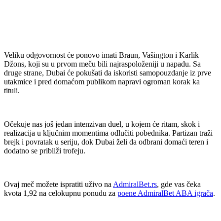
Veliku odgovornost će ponovo imati Braun, Vašington i Karlik
Džons, koji su u prvom meču bili najraspoloženiji u napadu. Sa
druge strane, Dubai će pokušati da iskoristi samopouzdanje iz prve
utakmice i pred domaćom publikom napravi ogroman korak ka
tituli.
Očekuje nas još jedan intenzivan duel, u kojem će ritam, skok i
realizacija u ključnim momentima odlučiti pobednika. Partizan traži
brejk i povratak u seriju, dok Dubai želi da odbrani domaći teren i
dodatno se približi trofeju.
Ovaj meč možete ispratiti uživo na
AdmiralBet.rs
, gde vas čeka
kvota 1,92 na celokupnu ponudu za
poene AdmiralBet ABA igrača
.