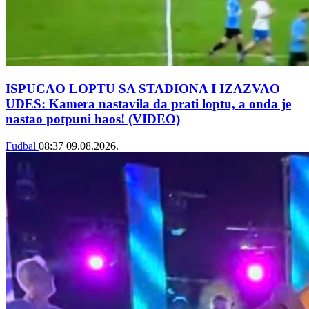
ISPUCAO LOPTU SA STADIONA I IZAZVAO
UDES: Kamera nastavila da prati loptu, a onda je
nastao potpuni haos! (VIDEO)
Fudbal
08:37
09.08.2026.