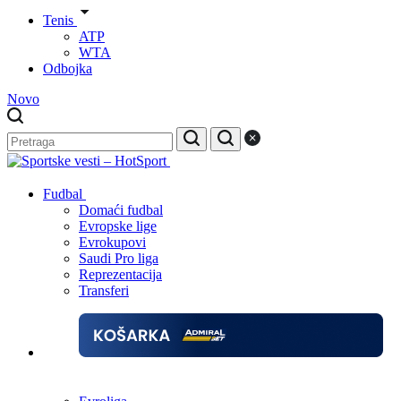
Tenis
ATP
WTA
Odbojka
Novo
Fudbal
Domaći fudbal
Evropske lige
Evrokupovi
Saudi Pro liga
Reprezentacija
Transferi