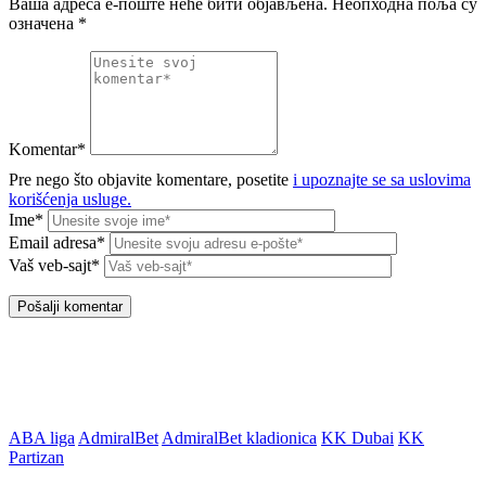
Ваша адреса е-поште неће бити објављена.
Неопходна поља су
означена
*
Komentar*
Pre nego što objavite komentare, posetite
i upoznajte se sa uslovima
korišćenja usluge.
Ime*
Email adresa*
Vaš veb-sajt*
ABA liga
AdmiralBet
AdmiralBet kladionica
KK Dubai
KK
Partizan