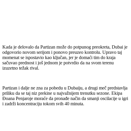
Kada je delovalo da Partizan može do potpunog preokreta, Dubai je
odgovorio novom serijom i ponovo preuzeo kontrolu. Upravo taj
momenat se ispostavio kao ključan, jer je domaći tim do kraja
sačuvao prednost i još jednom je potvrdio da na svom terenu
izuzetno težak rival.
Partizan i dalje ne zna za pobedu u Dubaiju, a drugi meč predstavlja
priliku da se taj niz prekine u najvažnijem trenutku sezone. Ekipa
Đoana Penjaroje moraće da pronađe način da smanji oscilacije u igri
i zadrži koncentraciju tokom svih 40 minuta.