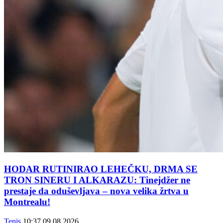
HODAR RUTINIRAO LEHEČKU, DRMA SE
TRON SINERU I ALKARAZU: Tinejdžer ne
prestaje da oduševljava – nova velika žrtva u
Montrealu!
Tenis
10:37
09.08.2026.