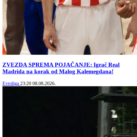
ZVEZDA SPREMA POJAČANJE: Igrač Real
Madrida na korak od Malog Kalemegdana!
Evroliga
23:20
08.08.2026.