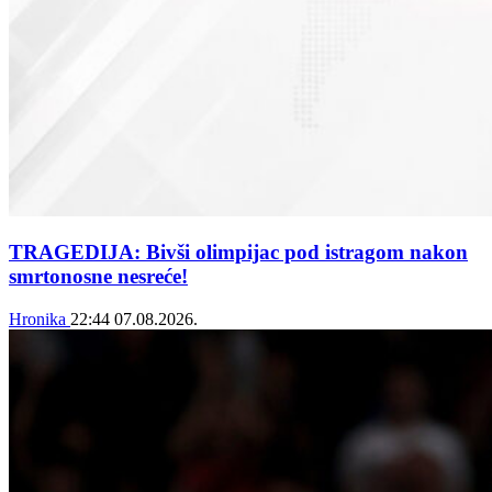
TRAGEDIJA: Bivši olimpijac pod istragom nakon
smrtonosne nesreće!
Hronika
22:44
07.08.2026.