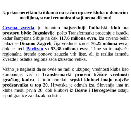
Uprkos neretkim kritikama na račun uprave kluba u domaćim
medijima, strani renomirani sajt nema dilemu!
Crvena zvezda
je trenutno
najvredniji fudbalski klub na
prostoru bivše Jugoslavije
, pošto Transfermarkt procenjuje igrački
kadar šampiona Srbije na čak
117,6 miliona evra
. Iza crveno-belih
nalazi se
Dinamo Zagreb
, čija vrednost iznosi
76,25 miliona evra
,
dok je treći
Partizan
sa
53,38 miliona evra
. Time su tri najveća
regionalna brenda ponovo zauzela vrh liste, ali je razlika između
Zvezde i ostatka regiona sada izuzetno velika.
Važno je naglasiti da se ovde ne radi o ukupnoj vrednosti kluba kao
kompanije, već o
Transfermarkt proceni tržišne vrednosti
igračkog kadra
. U tom poretku,
srpski klubovi imaju najviše
predstavnika u top 20
, Hrvatska je odmah iza, Slovenija ima tri
kluba među prvih 20, dok klubovi iz
Bosne i Hercegovine
ostaju
ispod granice za ulazak na listu.