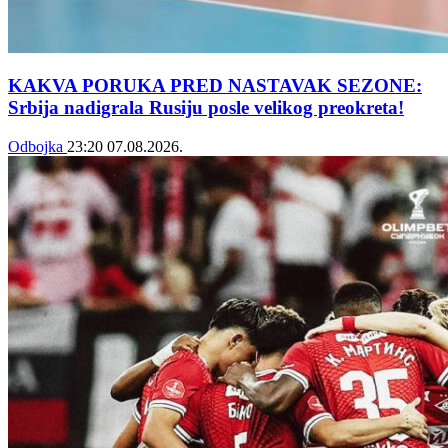
KAKVA PORUKA PRED NASTAVAK SEZONE:
Srbija nadigrala Rusiju posle velikog preokreta!
Odbojka
23:20
07.08.2026.