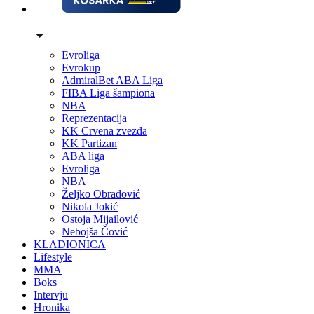
Evroliga
Evrokup
AdmiralBet ABA Liga
FIBA Liga šampiona
NBA
Reprezentacija
KK Crvena zvezda
KK Partizan
ABA liga
Evroliga
NBA
Željko Obradović
Nikola Jokić
Ostoja Mijailović
Nebojša Čović
KLADIONICA
Lifestyle
MMA
Boks
Intervju
Hronika