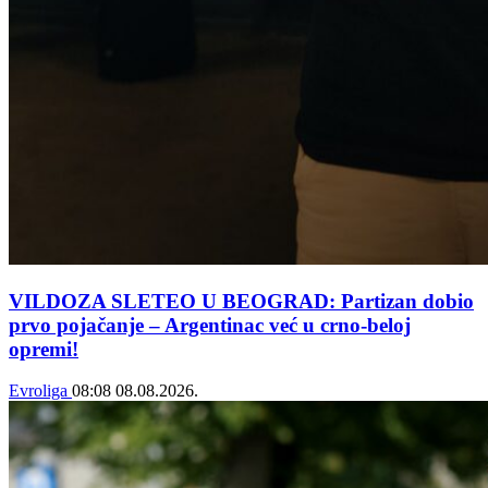
VILDOZA SLETEO U BEOGRAD: Partizan dobio
prvo pojačanje – Argentinac već u crno-beloj
opremi!
Evroliga
08:08
08.08.2026.