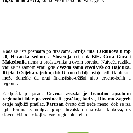
10,88 miliona evra
, koliko vredi Lokomotiva Zagreb.
Kada se lista posmatra po državama,
Srbija ima 10 klubova u top
20
,
Hrvatska sedam
, a
Slovenija tri
, dok
BiH, Crna Gora i
Makedonija
nemaju predstavnika u ovom poretku. Najveća razlika
vidi se na samom vrhu, gde
Zvezda sama vredi više od Hajduka,
Rijeke i Osijeka zajedno
, dok Dinamo i dalje ostaje jedini klub koji
može donekle da prati finansijsko-tržišni nivo crveno-belih u
regionu.
Zaključak je jasan:
Crvena zvezda je trenutno apsolutni
regionalni lider po vrednosti igračkog kadra
,
Dinamo Zagreb
ostaje najbliži pratilac,
Partizan
čvrsto drži treće mesto, dok se iza
njih formira zanimljiva grupa hrvatskih i srpskih klubova, uz
slovenački trojac koji zatvara regionalnu elitu.