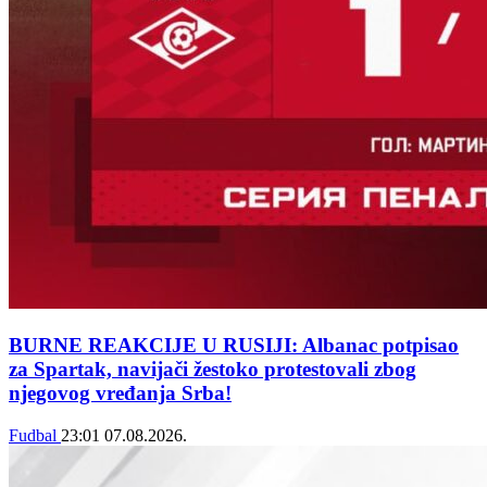
BURNE REAKCIJE U RUSIJI: Albanac potpisao
za Spartak, navijači žestoko protestovali zbog
njegovog vređanja Srba!
Fudbal
23:01
07.08.2026.