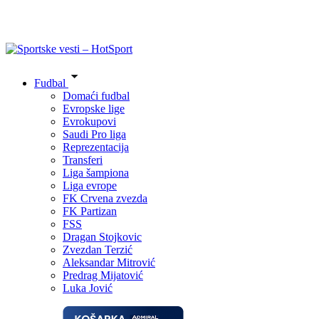
Fudbal
Domaći fudbal
Evropske lige
Evrokupovi
Saudi Pro liga
Reprezentacija
Transferi
Liga šampiona
Liga evrope
FK Crvena zvezda
FK Partizan
FSS
Dragan Stojkovic
Zvezdan Terzić
Aleksandar Mitrović
Predrag Mijatović
Luka Jović