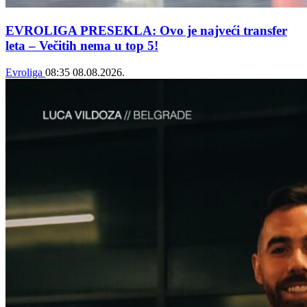
EVROLIGA PRESEKLA: Ovo je najveći transfer
leta – Večitih nema u top 5!
Evroliga
08:35
08.08.2026.