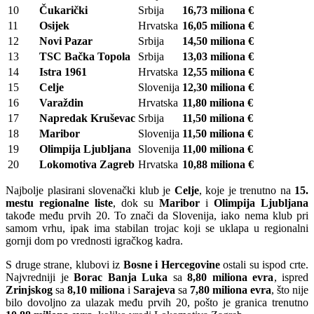
10
Čukarički
Srbija
16,73 miliona €
11
Osijek
Hrvatska
16,05 miliona €
12
Novi Pazar
Srbija
14,50 miliona €
13
TSC Bačka Topola
Srbija
13,03 miliona €
14
Istra 1961
Hrvatska
12,55 miliona €
15
Celje
Slovenija
12,30 miliona €
16
Varaždin
Hrvatska
11,80 miliona €
17
Napredak Kruševac
Srbija
11,50 miliona €
18
Maribor
Slovenija
11,50 miliona €
19
Olimpija Ljubljana
Slovenija
11,00 miliona €
20
Lokomotiva Zagreb
Hrvatska
10,88 miliona €
Najbolje plasirani slovenački klub je
Celje
, koje je trenutno na
15.
mestu regionalne liste
, dok su
Maribor
i
Olimpija Ljubljana
takođe među prvih 20. To znači da Slovenija, iako nema klub pri
samom vrhu, ipak ima stabilan trojac koji se uklapa u regionalni
gornji dom po vrednosti igračkog kadra.
S druge strane, klubovi iz
Bosne i Hercegovine
ostali su ispod crte.
Najvredniji je
Borac Banja Luka
sa
8,80 miliona evra
, ispred
Zrinjskog
sa
8,10 miliona
i
Sarajeva
sa
7,80 miliona evra
, što nije
bilo dovoljno za ulazak među prvih 20, pošto je granica trenutno