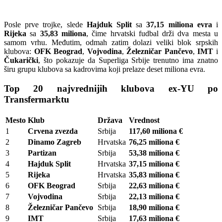
Posle prve trojke, slede
Hajduk Split
sa
37,15 miliona evra
i
Rijeka
sa
35,83 miliona
, čime hrvatski fudbal drži dva mesta u
samom vrhu. Međutim, odmah zatim dolazi veliki blok srpskih
klubova:
OFK Beograd
,
Vojvodina
,
Železničar Pančevo
,
IMT
i
Čukarički
, što pokazuje da Superliga Srbije trenutno ima znatno
širu grupu klubova sa kadrovima koji prelaze deset miliona evra.
Top 20 najvrednijih klubova ex-YU po
Transfermarktu
Mesto
Klub
Država
Vrednost
1
Crvena zvezda
Srbija
117,60 miliona €
2
Dinamo Zagreb
Hrvatska
76,25 miliona €
3
Partizan
Srbija
53,38 miliona €
4
Hajduk Split
Hrvatska
37,15 miliona €
5
Rijeka
Hrvatska
35,83 miliona €
6
OFK Beograd
Srbija
22,63 miliona €
7
Vojvodina
Srbija
22,13 miliona €
8
Železničar Pančevo
Srbija
18,90 miliona €
9
IMT
Srbija
17,63 miliona €