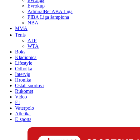
Evroliga
Evrokup
AdmiralBet ABA Liga
FIBA Liga šampiona
NBA
MMA
Tenis
ATP
WTA
Boks
Kladionica
Lifestyle
Odbojka
Intervju
Hronika
Ostali sportovi
Rukomet
Video
F1
Vaterpolo
Atletika
E-sports