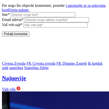
Pre nego što objavite komentare, posetite
i upoznajte se sa uslovima
korišćenja usluge.
Ime*
Email adresa*
Vaš veb-sajt*
Crvena Zvezda
FK Crvena zvezda
FK Dinamo Zagreb
fk hajduk
split
superliga
Superliga Srbije
Najnovije
Vidi više