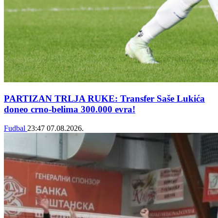
PARTIZAN TRLJA RUKE: Transfer Saše Lukića
doneo crno-belima 300.000 evra!
Fudbal
23:47
07.08.2026.