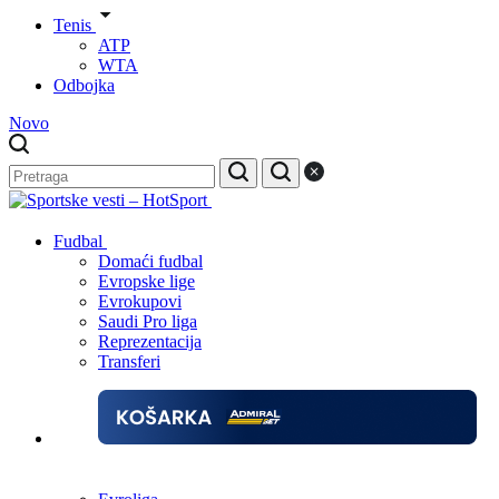
Tenis
ATP
WTA
Odbojka
Novo
Fudbal
Domaći fudbal
Evropske lige
Evrokupovi
Saudi Pro liga
Reprezentacija
Transferi