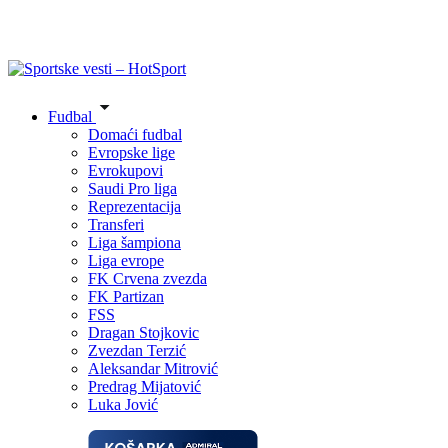
Fudbal
Domaći fudbal
Evropske lige
Evrokupovi
Saudi Pro liga
Reprezentacija
Transferi
Liga šampiona
Liga evrope
FK Crvena zvezda
FK Partizan
FSS
Dragan Stojkovic
Zvezdan Terzić
Aleksandar Mitrović
Predrag Mijatović
Luka Jović