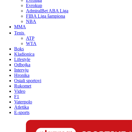
Evroliga
Evrokup
AdmiralBet ABA Liga
FIBA Liga šampiona
NBA
MMA
Tenis
ATP
WTA
Boks
Kladionica
Lifestyle
Odbojka
Intervju
Hronika
Ostali sportovi
Rukomet
Video
F1
Vaterpolo
Atletika
E-sports