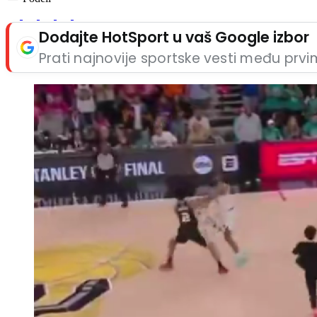
Dodajte HotSport u vaš Google izbor
Prati najnovije sportske vesti među prv