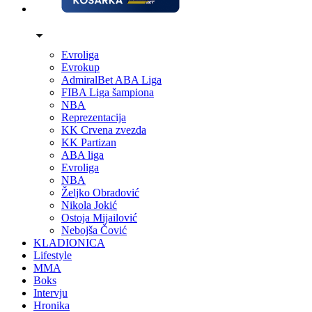
Evroliga
Evrokup
AdmiralBet ABA Liga
FIBA Liga šampiona
NBA
Reprezentacija
KK Crvena zvezda
KK Partizan
ABA liga
Evroliga
NBA
Željko Obradović
Nikola Jokić
Ostoja Mijailović
Nebojša Čović
KLADIONICA
Lifestyle
MMA
Boks
Intervju
Hronika