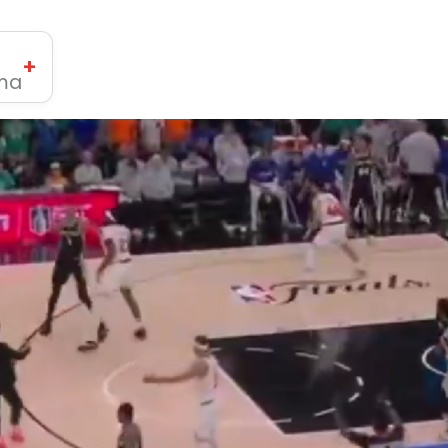
+
ima