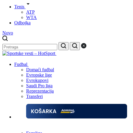
Tenis
ATP
WTA
Odbojka
Novo
Fudbal
Domaći fudbal
Evropske lige
Evrokupovi
Saudi Pro liga
Reprezentacija
Transferi