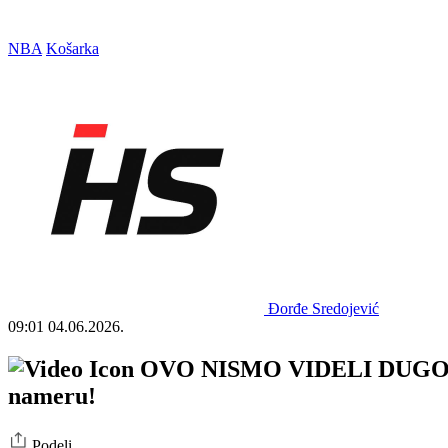
NBA
Košarka
Đorđe Sredojević
09:01
04.06.2026.
OVO NISMO VIDELI DUGO U NBA
nameru!
Podeli