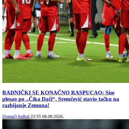
RADNIČKI SE KONAČNO RASPUCAO: Sise
plesao po „Čika Dači“, Sremčević stavio tačku na
razbijanje Zemuna!
Domaći fudbal
22:55
08.08.2026.