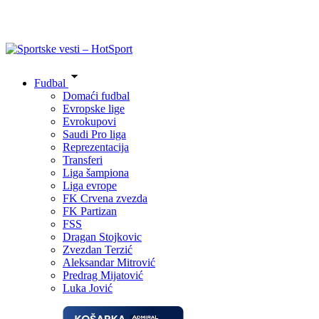
Fudbal
Domaći fudbal
Evropske lige
Evrokupovi
Saudi Pro liga
Reprezentacija
Transferi
Liga šampiona
Liga evrope
FK Crvena zvezda
FK Partizan
FSS
Dragan Stojkovic
Zvezdan Terzić
Aleksandar Mitrović
Predrag Mijatović
Luka Jović