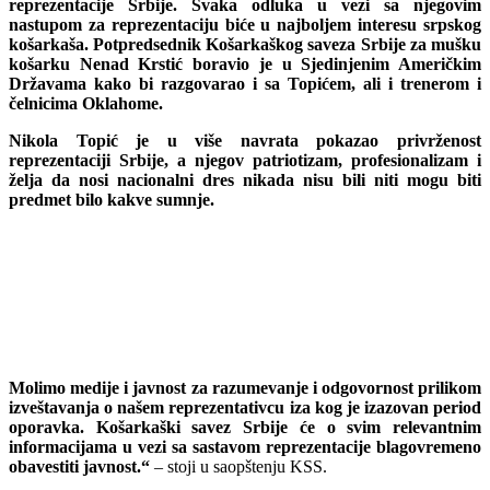
reprezentacije Srbije. Svaka odluka u vezi sa njegovim
nastupom za reprezentaciju biće u najboljem interesu srpskog
košarkaša. Potpredsednik Košarkaškog saveza Srbije za mušku
košarku Nenad Krstić boravio je u Sjedinjenim Američkim
Državama kako bi razgovarao i sa Topićem, ali i trenerom i
čelnicima Oklahome.
Nikola Topić je u više navrata pokazao privrženost
reprezentaciji Srbije, a njegov patriotizam, profesionalizam i
želja da nosi nacionalni dres nikada nisu bili niti mogu biti
predmet bilo kakve sumnje.
Molimo medije i javnost za razumevanje i odgovornost prilikom
izveštavanja o našem reprezentativcu iza kog je izazovan period
oporavka. Košarkaški savez Srbije će o svim relevantnim
informacijama u vezi sa sastavom reprezentacije blagovremeno
obavestiti javnost.“
– stoji u saopštenju KSS.