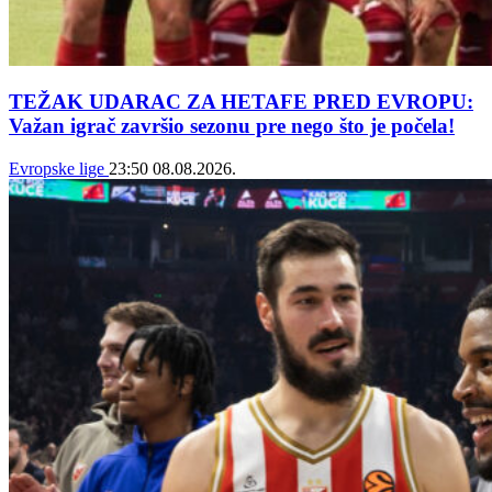
TEŽAK UDARAC ZA HETAFE PRED EVROPU:
Važan igrač završio sezonu pre nego što je počela!
Evropske lige
23:50
08.08.2026.