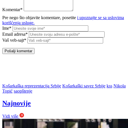
Komentar*
Pre nego što objavite komentare, posetite
i upoznajte se sa uslovima
korišćenja usluge.
Ime*
Email adresa*
Vaš veb-sajt*
Košarkaška reprezentacija Srbije
Košarkaški savez Srbije
kss
Nikola
Topić
saopštenje
Najnovije
Vidi više