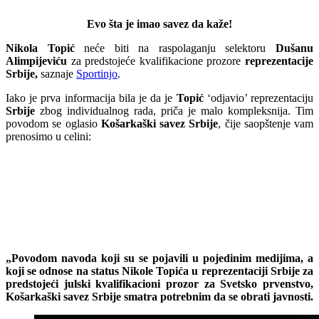
Evo šta je imao savez da kaže!
Nikola Topić
neće biti na raspolaganju selektoru
Dušanu
Alimpijeviću
za predstojeće kvalifikacione prozore
reprezentacije
Srbije,
saznaje
Sportinjo
.
Iako je prva informacija bila je da je
Topić
‘odjavio’ reprezentaciju
Srbije
zbog individualnog rada, priča je malo kompleksnija. Tim
povodom se oglasio
Košarkaški savez Srbije
, čije saopštenje vam
prenosimo u celini:
„Povodom navoda koji su se pojavili u pojedinim medijima, a
koji se odnose na status Nikole Topića u reprezentaciji Srbije za
predstojeći julski kvalifikacioni prozor za Svetsko prvenstvo,
Košarkaški savez Srbije smatra potrebnim da se obrati javnosti.