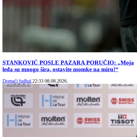
STANKOVIĆ POSLE PAZARA PORUČIO: „Moja
leđa su mnogo šira, ostavite momke na miru!“
Domaći fudbal
22:33
08.08.2026.