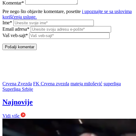
Komentar*
Pre nego što objavite komentare, posetite
i upoznajte se sa uslovima
korišćenja usluge.
Ime*
Email adresa*
Vaš veb-sajt*
Crvena Zvezda
FK Crvena zvezda
mateja milošević
superliga
Superliga Srbije
Najnovije
Vidi više