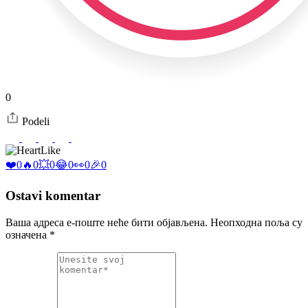
0
Podeli
Like
❤️
0
🔥
0
💥
0
😂
0
👀
0
🎉
0
Ostavi komentar
Ваша адреса е-поште неће бити објављена.
Неопходна поља су
означена
*