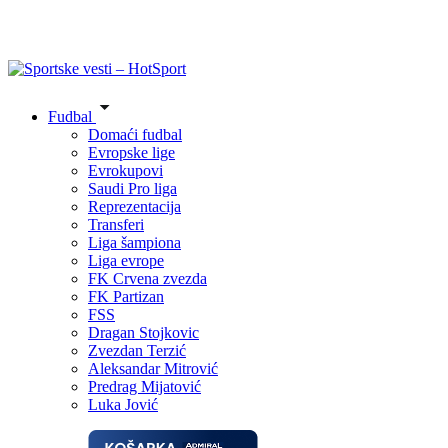
Fudbal
Domaći fudbal
Evropske lige
Evrokupovi
Saudi Pro liga
Reprezentacija
Transferi
Liga šampiona
Liga evrope
FK Crvena zvezda
FK Partizan
FSS
Dragan Stojkovic
Zvezdan Terzić
Aleksandar Mitrović
Predrag Mijatović
Luka Jović