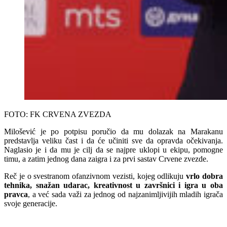
FOTO: FK CRVENA ZVEZDA
Milošević je po potpisu poručio da mu dolazak na Marakanu
predstavlja veliku čast i da će učiniti sve da opravda očekivanja.
Naglasio je i da mu je cilj da se najpre uklopi u ekipu, pomogne
timu, a zatim jednog dana zaigra i za prvi sastav Crvene zvezde.
Reč je o svestranom ofanzivnom vezisti, kojeg odlikuju
vrlo dobra
tehnika, snažan udarac, kreativnost u završnici i igra u oba
pravca
, a već sada važi za jednog od najzanimljivijih mladih igrača
svoje generacije.