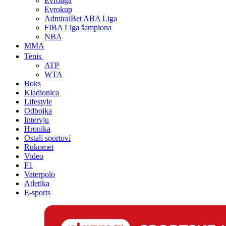
Evroliga
Evrokup
AdmiralBet ABA Liga
FIBA Liga šampiona
NBA
MMA
Tenis
ATP
WTA
Boks
Kladionica
Lifestyle
Odbojka
Intervju
Hronika
Ostali sportovi
Rukomet
Video
F1
Vaterpolo
Atletika
E-sports