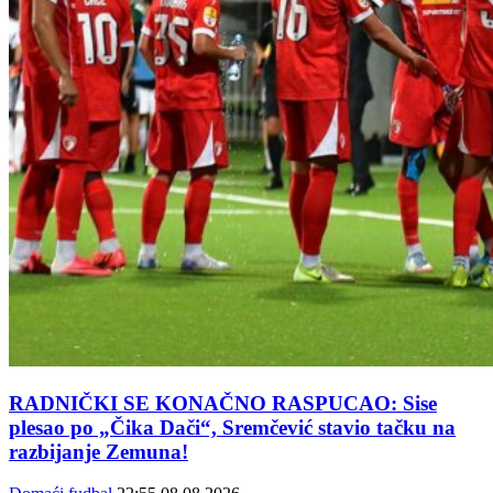
RADNIČKI SE KONAČNO RASPUCAO: Sise
plesao po „Čika Dači“, Sremčević stavio tačku na
razbijanje Zemuna!