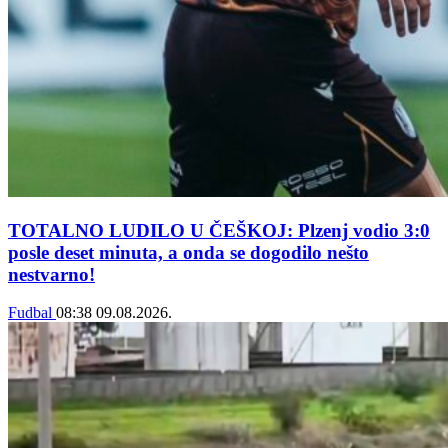
TOTALNO LUDILO U ČEŠKOJ: Plzenj vodio 3:0
posle deset minuta, a onda se dogodilo nešto
nestvarno!
Fudbal
08:38
09.08.2026.