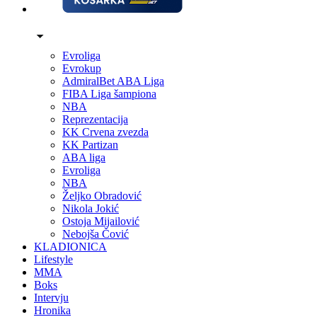
Evroliga
Evrokup
AdmiralBet ABA Liga
FIBA Liga šampiona
NBA
Reprezentacija
KK Crvena zvezda
KK Partizan
ABA liga
Evroliga
NBA
Željko Obradović
Nikola Jokić
Ostoja Mijailović
Nebojša Čović
KLADIONICA
Lifestyle
MMA
Boks
Intervju
Hronika