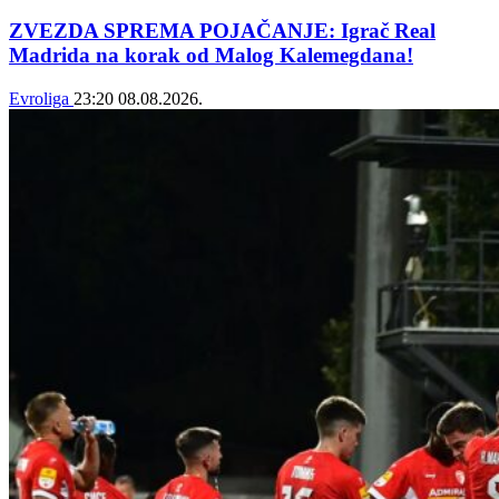
ZVEZDA SPREMA POJAČANJE: Igrač Real
Madrida na korak od Malog Kalemegdana!
Evroliga
23:20
08.08.2026.