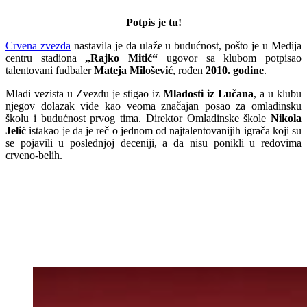
Potpis je tu!
Crvena zvezda
nastavila je da ulaže u budućnost, pošto je u Medija
centru stadiona
„Rajko Mitić“
ugovor sa klubom potpisao
talentovani fudbaler
Mateja Milošević
, rođen
2010. godine
.
Mladi vezista u Zvezdu je stigao iz
Mladosti iz Lučana
, a u klubu
njegov dolazak vide kao veoma značajan posao za omladinsku
školu i budućnost prvog tima. Direktor Omladinske škole
Nikola
Jelić
istakao je da je reč o jednom od najtalentovanijih igrača koji su
se pojavili u poslednjoj deceniji, a da nisu ponikli u redovima
crveno-belih.