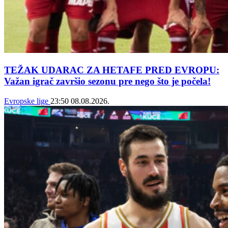
TEŽAK UDARAC ZA HETAFE PRED EVROPU:
Važan igrač završio sezonu pre nego što je počela!
Evropske lige
23:50
08.08.2026.