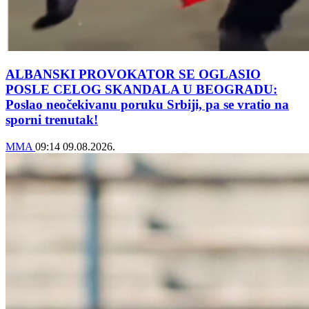
ALBANSKI PROVOKATOR SE OGLASIO
POSLE CELOG SKANDALA U BEOGRADU:
Poslao neočekivanu poruku Srbiji, pa se vratio na
sporni trenutak!
MMA
09:14
09.08.2026.