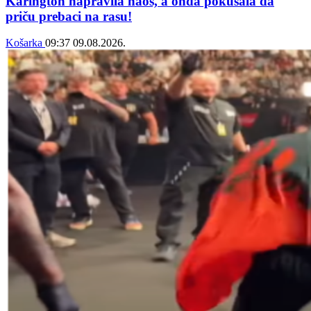
Karington napravila haos, a onda pokušala da
priču prebaci na rasu!
Košarka
09:37
09.08.2026.