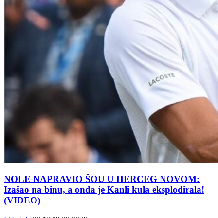
NOLE NAPRAVIO ŠOU U HERCEG NOVOM:
Izašao na binu, a onda je Kanli kula eksplodirala!
(VIDEO)