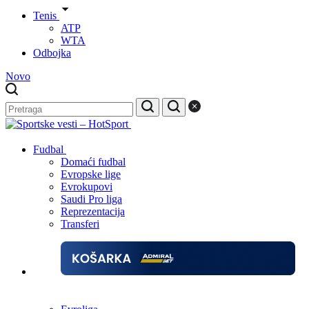
Tenis
ATP
WTA
Odbojka
Novo
Fudbal
Domaći fudbal
Evropske lige
Evrokupovi
Saudi Pro liga
Reprezentacija
Transferi