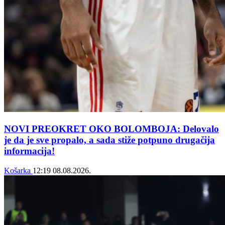
NOVI PREOKRET OKO BOLOMBOJA: Delovalo
je da je sve propalo, a sada stiže potpuno drugačija
informacija!
Košarka
12:19
08.08.2026.