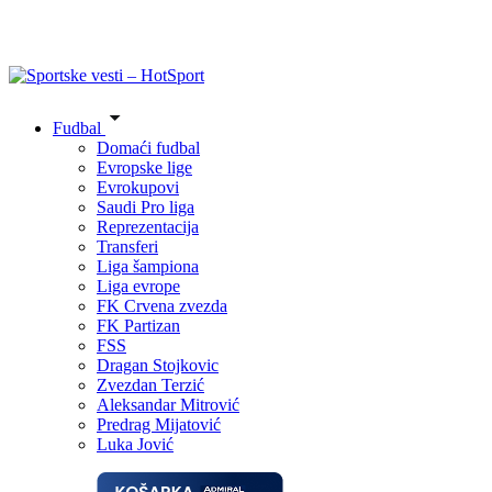
Fudbal
Domaći fudbal
Evropske lige
Evrokupovi
Saudi Pro liga
Reprezentacija
Transferi
Liga šampiona
Liga evrope
FK Crvena zvezda
FK Partizan
FSS
Dragan Stojkovic
Zvezdan Terzić
Aleksandar Mitrović
Predrag Mijatović
Luka Jović