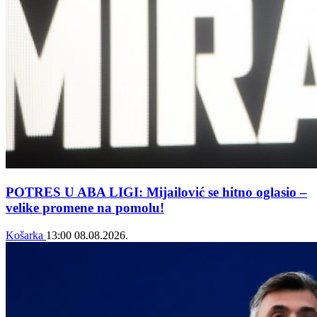
POTRES U ABA LIGI: Mijailović se hitno oglasio –
velike promene na pomolu!
Košarka
13:00
08.08.2026.