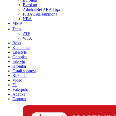
Evroliga
Evrokup
AdmiralBet ABA Liga
FIBA Liga šampiona
NBA
MMA
Tenis
ATP
WTA
Boks
Kladionica
Lifestyle
Odbojka
Intervju
Hronika
Ostali sportovi
Rukomet
Video
F1
Vaterpolo
Atletika
E-sports