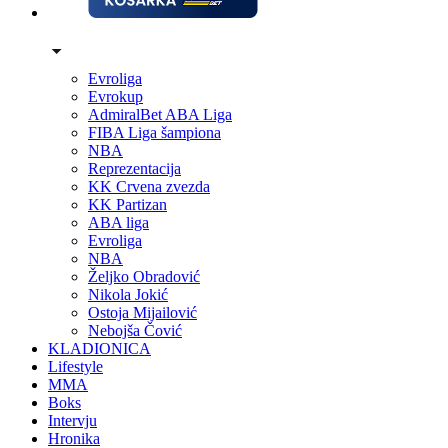
Evroliga
Evrokup
AdmiralBet ABA Liga
FIBA Liga šampiona
NBA
Reprezentacija
KK Crvena zvezda
KK Partizan
ABA liga
Evroliga
NBA
Željko Obradović
Nikola Jokić
Ostoja Mijailović
Nebojša Čović
KLADIONICA
Lifestyle
MMA
Boks
Intervju
Hronika