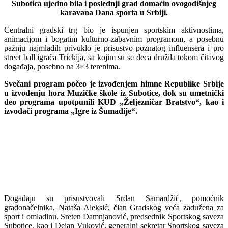
Subotica ujedno bila i poslednji grad domaćin ovogodišnjeg
karavana Dana sporta u Srbiji.
Centralni gradski trg bio je ispunjen sportskim aktivnostima,
animacijom i bogatim kulturno-zabavnim programom, a posebnu
pažnju najmlađih privuklo je prisustvo poznatog influensera i pro
street ball igrača Trickija, sa kojim su se deca družila tokom čitavog
događaja, posebno na 3×3 terenima.
Svečani program počeo je izvođenjem himne Republike Srbije
u izvođenju hora Muzičke škole iz Subotice, dok su umetnički
deo programa upotpunili KUD „Željezničar Bratstvo“, kao i
izvođači programa „Igre iz Šumadije“.
Događaju su prisustvovali Srđan Samardžić, pomoćnik
gradonačelnika, Nataša Aleksić, član Gradskog veća zadužena za
sport i omladinu, Sreten Damnjanović, predsednik Sportskog saveza
Subotice, kao i Dejan Vuković, generalni sekretar Sportskog saveza