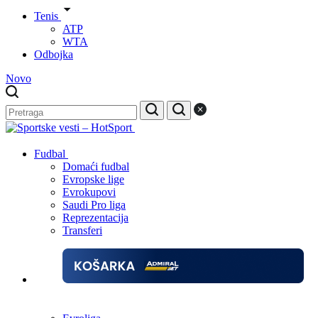
Tenis
ATP
WTA
Odbojka
Novo
Fudbal
Domaći fudbal
Evropske lige
Evrokupovi
Saudi Pro liga
Reprezentacija
Transferi