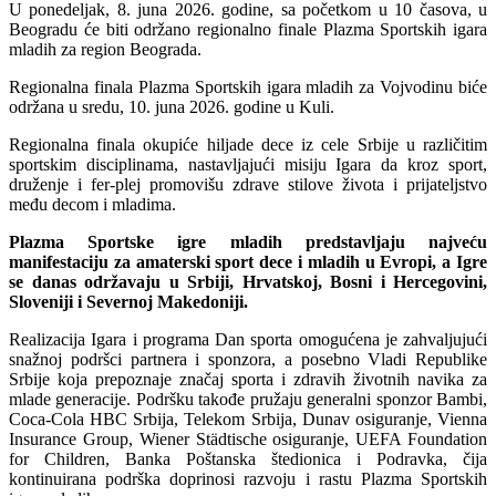
U ponedeljak, 8. juna 2026. godine, sa početkom u 10 časova, u
Beogradu će biti održano regionalno finale Plazma Sportskih igara
mladih za region Beograda.
Regionalna finala Plazma Sportskih igara mladih za Vojvodinu biće
održana u sredu, 10. juna 2026. godine u Kuli.
Regionalna finala okupiće hiljade dece iz cele Srbije u različitim
sportskim disciplinama, nastavljajući misiju Igara da kroz sport,
druženje i fer-plej promovišu zdrave stilove života i prijateljstvo
među decom i mladima.
Plazma Sportske igre mladih predstavljaju najveću
manifestaciju za amaterski sport dece i mladih u Evropi, a Igre
se danas održavaju u Srbiji, Hrvatskoj, Bosni i Hercegovini,
Sloveniji i Severnoj Makedoniji.
Realizacija Igara i programa Dan sporta omogućena je zahvaljujući
snažnoj podršci partnera i sponzora, a posebno Vladi Republike
Srbije koja prepoznaje značaj sporta i zdravih životnih navika za
mlade generacije. Podršku takođe pružaju generalni sponzor Bambi,
Coca-Cola HBC Srbija, Telekom Srbija, Dunav osiguranje, Vienna
Insurance Group, Wiener Städtische osiguranje, UEFA Foundation
for Children, Banka Poštanska štedionica i Podravka, čija
kontinuirana podrška doprinosi razvoju i rastu Plazma Sportskih