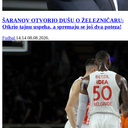
ŠARANOV OTVORIO DUŠU O ŽELEZNIČARU:
Otkrio tajnu uspeha, a spremaju se još dva poteza!
Fudbal
14:14
08.08.2026.