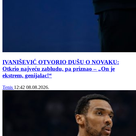
IVANIŠEVIĆ OTVORIO DUŠU O NOVAKU:
Otkrio najveću zabludu, pa priznao – „On je
ekstrem, genijalac!“
Tenis
12:42
08.08.2026.