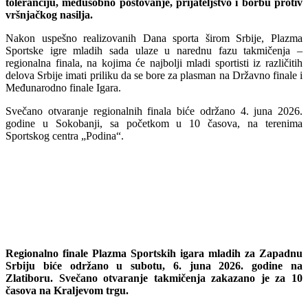
toleranciju, međusobno poštovanje, prijateljstvo i borbu protiv
vršnjačkog nasilja.
Nakon uspešno realizovanih Dana sporta širom Srbije, Plazma
Sportske igre mladih sada ulaze u narednu fazu takmičenja –
regionalna finala, na kojima će najbolji mladi sportisti iz različitih
delova Srbije imati priliku da se bore za plasman na Državno finale i
Međunarodno finale Igara.
Svečano otvaranje regionalnih finala biće održano 4. juna 2026.
godine u Sokobanji, sa početkom u 10 časova, na terenima
Sportskog centra „Podina“.
Regionalno finale Plazma Sportskih igara mladih za Zapadnu
Srbiju biće održano u subotu, 6. juna 2026. godine na
Zlatiboru. Svečano otvaranje takmičenja zakazano je za 10
časova na Kraljevom trgu.