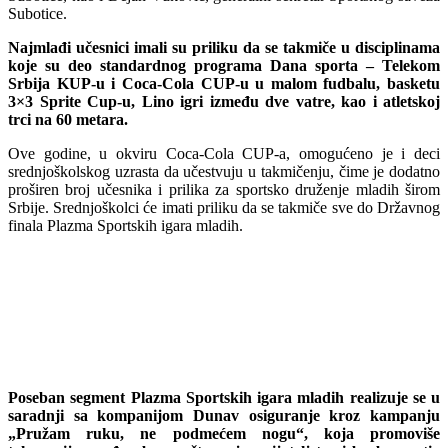
Subotice.
Najmlađi učesnici imali su priliku da se takmiče u disciplinama
koje su deo standardnog programa Dana sporta – Telekom
Srbija KUP-u i Coca-Cola CUP-u u malom fudbalu, basketu
3×3 Sprite Cup-u, Lino igri između dve vatre, kao i atletskoj
trci na 60 metara.
Ove godine, u okviru Coca-Cola CUP-a, omogućeno je i deci
srednjoškolskog uzrasta da učestvuju u takmičenju, čime je dodatno
proširen broj učesnika i prilika za sportsko druženje mladih širom
Srbije. Srednjoškolci će imati priliku da se takmiče sve do Državnog
finala Plazma Sportskih igara mladih.
Poseban segment Plazma Sportskih igara mladih realizuje se u
saradnji sa kompanijom Dunav osiguranje kroz kampanju
„Pružam ruku, ne podmećem nogu“, koja promoviše