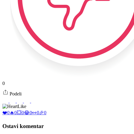
0
Podeli
Like
❤️
0
🔥
0
💥
0
😂
0
👀
0
🎉
0
Ostavi komentar