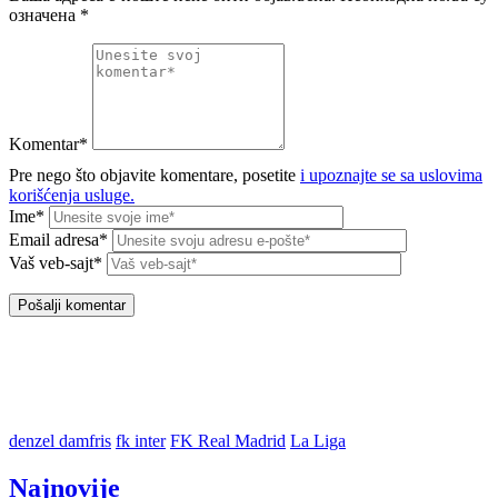
означена
*
Komentar*
Pre nego što objavite komentare, posetite
i upoznajte se sa uslovima
korišćenja usluge.
Ime*
Email adresa*
Vaš veb-sajt*
denzel damfris
fk inter
FK Real Madrid
La Liga
Najnovije