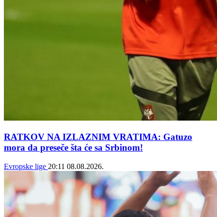
RATKOV NA IZLAZNIM VRATIMA: Gatuzo
mora da preseče šta će sa Srbinom!
Evropske lige
20:11
08.08.2026.