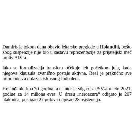
Damfris je tokom dana obavio lekarske preglede u
Holandiji,
pošto
zbog suspenzije nije bio u sastavu reprezentacije za prijateljski meč
protiv Alžira.
Iako se formalizacija transfera očekuje tek početkom jula, kada
njegova klauzula zvanično postaje aktivna, Real je praktično sve
pripremio za dolazak iskusnog fudbalera.
Holanđanin ima 30 godina, a u Inter je stigao iz PSV-a u leto 2021.
godine za 14 miliona evra. U dresu „neroazura“ odigrao je 207
utakmica, postigao 27 golova i upisao 28 asistencija.