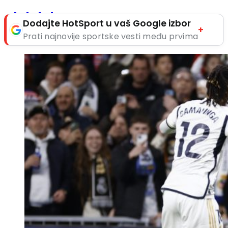
Dodajte HotSport u vaš Google izbor
+
Prati najnovije sportske vesti među prvima