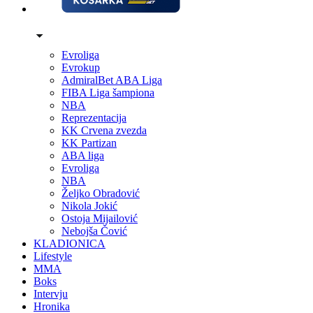
Evroliga
Evrokup
AdmiralBet ABA Liga
FIBA Liga šampiona
NBA
Reprezentacija
KK Crvena zvezda
KK Partizan
ABA liga
Evroliga
NBA
Željko Obradović
Nikola Jokić
Ostoja Mijailović
Nebojša Čović
KLADIONICA
Lifestyle
MMA
Boks
Intervju
Hronika