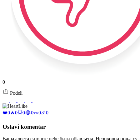
0
Podeli
Like
❤️
0
🔥
0
💥
0
😂
0
👀
0
🎉
0
Ostavi komentar
Ваша адреса е-поште неће бити објављена.
Неопходна поља су