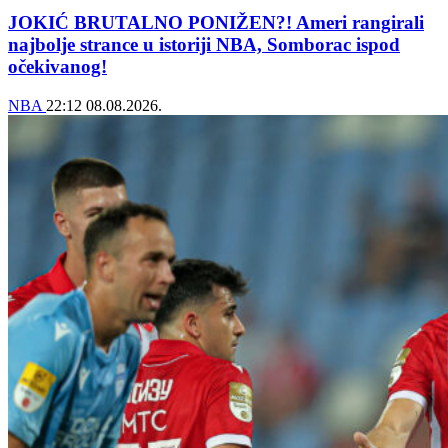
JOKIĆ BRUTALNO PONIŽEN?! Ameri rangirali
najbolje strance u istoriji NBA, Somborac ispod
očekivanog!
NBA
22:12
08.08.2026.