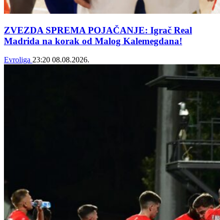
ZVEZDA SPREMA POJAČANJE: Igrač Real
Madrida na korak od Malog Kalemegdana!
Evroliga
23:20
08.08.2026.