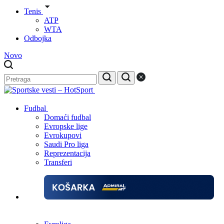
Tenis
ATP
WTA
Odbojka
Novo
Fudbal
Domaći fudbal
Evropske lige
Evrokupovi
Saudi Pro liga
Reprezentacija
Transferi