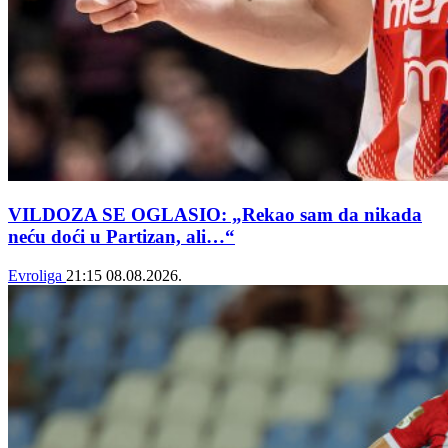
VILDOZA SE OGLASIO: „Rekao sam da nikada
neću doći u Partizan, ali…“
Evroliga
21:15
08.08.2026.