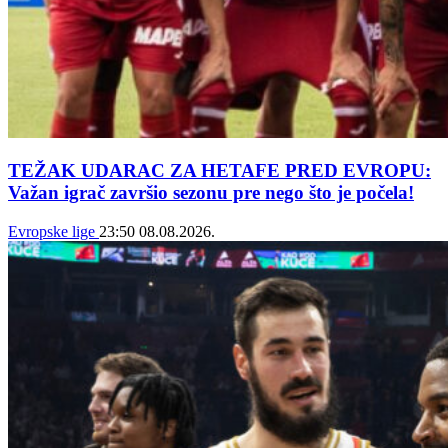
TEŽAK UDARAC ZA HETAFE PRED EVROPU:
Važan igrač završio sezonu pre nego što je počela!
Evropske lige
23:50
08.08.2026.