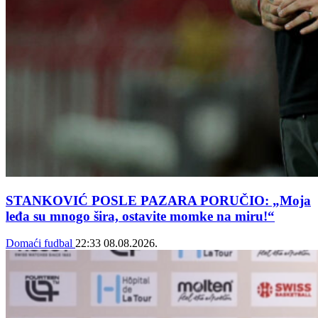
STANKOVIĆ POSLE PAZARA PORUČIO: „Moja
leđa su mnogo šira, ostavite momke na miru!“
Domaći fudbal
22:33
08.08.2026.