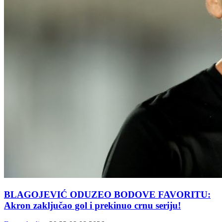
BLAGOJEVIĆ ODUZEO BODOVE FAVORITU:
Akron zaključao gol i prekinuo crnu seriju!