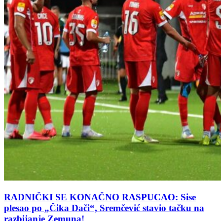
RADNIČKI SE KONAČNO RASPUCAO: Sise
plesao po „Čika Dači“, Sremčević stavio tačku na
razbijanje Zemuna!