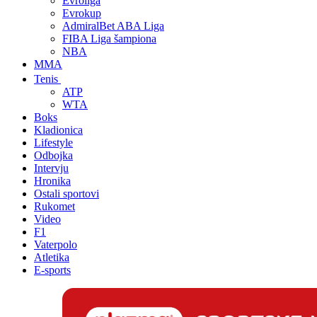
Evroliga
Evrokup
AdmiralBet ABA Liga
FIBA Liga šampiona
NBA
MMA
Tenis
ATP
WTA
Boks
Kladionica
Lifestyle
Odbojka
Intervju
Hronika
Ostali sportovi
Rukomet
Video
F1
Vaterpolo
Atletika
E-sports