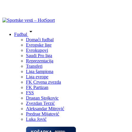
Fudbal
Domaći fudbal
Evropske lige
Evrokupovi
Saudi Pro liga
Reprezentacija
Transferi
Liga šampiona
Liga evrope
FK Crvena zvezda
FK Partizan
FSS
Dragan Stojkovic
Zvezdan Terzić
Aleksandar Mitrović
Predrag Mijatović
Luka Jović