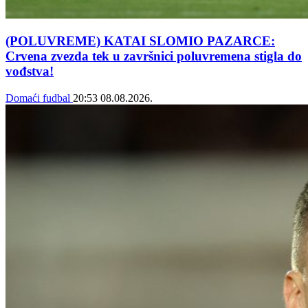
(POLUVREME) KATAI SLOMIO PAZARCE:
Crvena zvezda tek u završnici poluvremena stigla do
vođstva!
Domaći fudbal
20:53
08.08.2026.