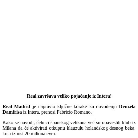
Real završava veliko pojačanje iz Intera!
Real Madrid
je napravio ključne korake ka dovođenju
Denzela
Damfrisa
iz Intera, prenosi Fabricio Romano.
Kako se navodi, čelnici španskog velikana već su obavestili klub iz
Milana da će aktivirati otkupnu klauzulu holandskog desnog beka,
koja iznosi 20 miliona evra.