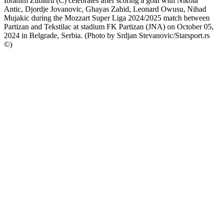
Ibrahim Zubairu (C) celebrates after scoring a goal with Nikola
Antic, Djordje Jovanovic, Ghayas Zahid, Leonard Owusu, Nihad
Mujakic during the Mozzart Super Liga 2024/2025 match between
Partizan and Tekstilac at stadium FK Partizan (JNA) on October 05,
2024 in Belgrade, Serbia. (Photo by Srdjan Stevanovic/Starsport.rs
©)