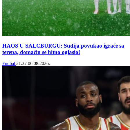
HAOS U SALCBURGU: Sudija povukao igrače sa
terena, domaćin se hitno oglasio!
Fudbal
21:37
06.08.2026.