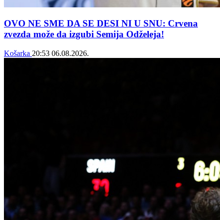
OVO NE SME DA SE DESI NI U SNU: Crvena
zvezda može da izgubi Semija Odželeja!
Košarka
20:53
06.08.2026.