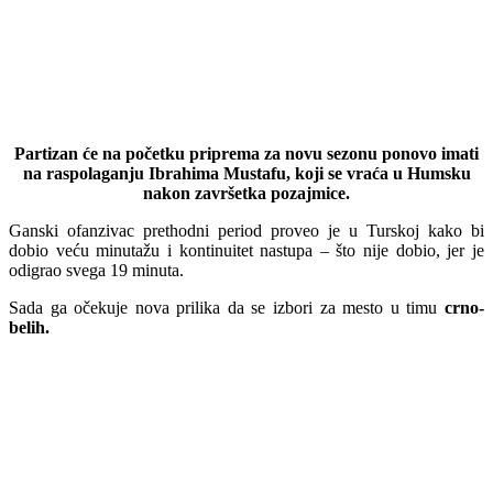
Partizan će na početku priprema za novu sezonu ponovo imati
na raspolaganju Ibrahima Mustafu, koji se vraća u Humsku
nakon završetka pozajmice.
Ganski ofanzivac prethodni period proveo je u Turskoj kako bi
dobio veću minutažu i kontinuitet nastupa – što nije dobio, jer je
odigrao svega 19 minuta.
Sada ga očekuje nova prilika da se izbori za mesto u timu
crno-
belih.