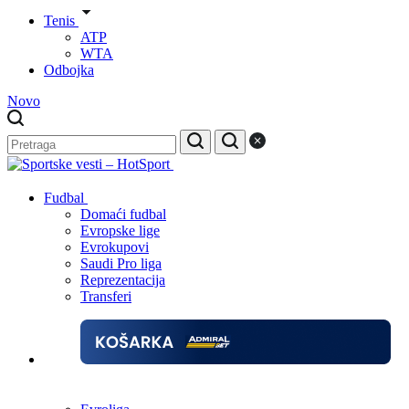
Tenis
ATP
WTA
Odbojka
Novo
Fudbal
Domaći fudbal
Evropske lige
Evrokupovi
Saudi Pro liga
Reprezentacija
Transferi