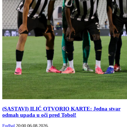
(SASTAVI) ILIĆ OTVORIO KARTE: Jedna stvar
odmah upada u oči pred Tobol!
Fudbal
20:00
06.08.2026.