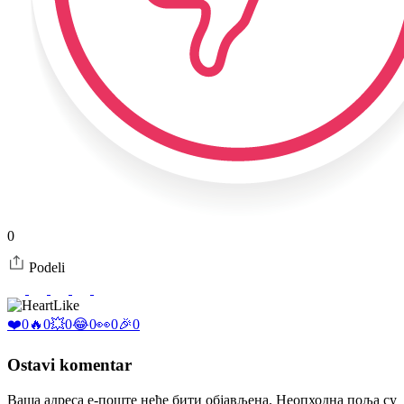
0
Podeli
Like
❤️
0
🔥
0
💥
0
😂
0
👀
0
🎉
0
Ostavi komentar
Ваша адреса е-поште неће бити објављена.
Неопходна поља су