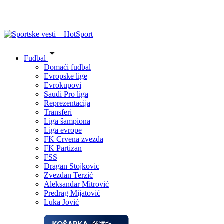
Fudbal
Domaći fudbal
Evropske lige
Evrokupovi
Saudi Pro liga
Reprezentacija
Transferi
Liga šampiona
Liga evrope
FK Crvena zvezda
FK Partizan
FSS
Dragan Stojkovic
Zvezdan Terzić
Aleksandar Mitrović
Predrag Mijatović
Luka Jović