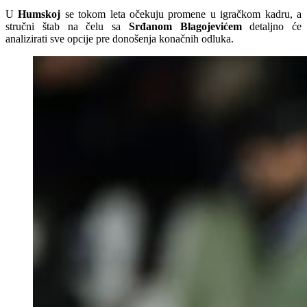
U
Humskoj
se tokom leta očekuju promene u igračkom kadru, a
stručni štab na čelu sa
Srđanom Blagojevićem
detaljno će
analizirati sve opcije pre donošenja konačnih odluka.