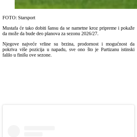
FOTO: Starsport
Mustafa će tako dobiti šansu da se nametne kroz pripreme i pokaže
da može da bude deo planova za sezonu 2026/27.
Njegove najveće vrline su brzina, prodornost i mogućnost da
pokriva više pozicija u napadu, sve ono što je Partizanu istinski
falilo u finišu ove sezone.