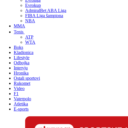
Evroliga
Evrokup
AdmiralBet ABA Liga
FIBA Liga šampiona
NBA
MMA
Tenis
ATP
WTA
Boks
Kladionica
Lifestyle
Odbojka
Intervju
Hronika
Ostali sportovi
Rukomet
Video
F1
Vaterpolo
Atletika
E-sports