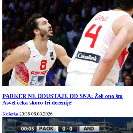
PARKER NE ODUSTAJE OD SNA: Želi ono što
Asvel čeka skoro tri decenije!
Košarka
20:35
06.08.2026.