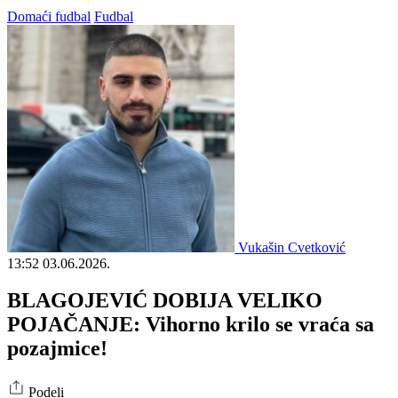
Domaći fudbal
Fudbal
Vukašin Cvetković
13:52
03.06.2026.
BLAGOJEVIĆ DOBIJA VELIKO
POJAČANJE: Vihorno krilo se vraća sa
pozajmice!
Podeli