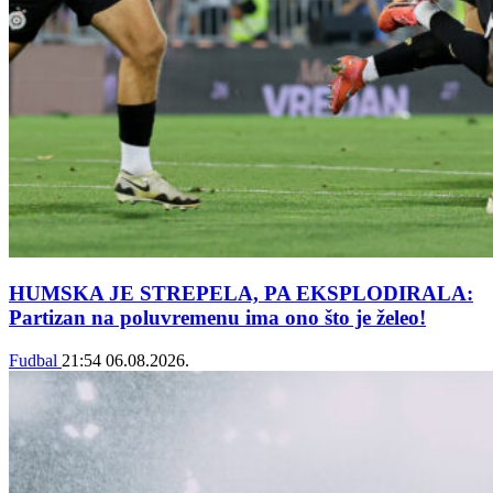
HUMSKA JE STREPELA, PA EKSPLODIRALA:
Partizan na poluvremenu ima ono što je želeo!
Fudbal
21:54
06.08.2026.