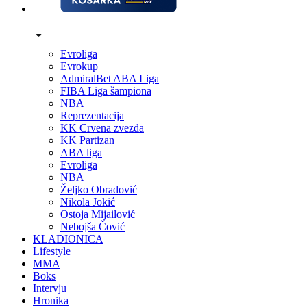
Evroliga
Evrokup
AdmiralBet ABA Liga
FIBA Liga šampiona
NBA
Reprezentacija
KK Crvena zvezda
KK Partizan
ABA liga
Evroliga
NBA
Željko Obradović
Nikola Jokić
Ostoja Mijailović
Nebojša Čović
KLADIONICA
Lifestyle
MMA
Boks
Intervju
Hronika