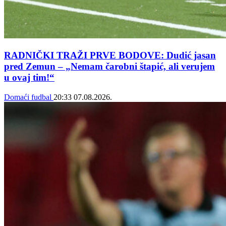
RADNIČKI TRAŽI PRVE BODOVE: Dudić jasan
pred Zemun – „Nemam čarobni štapić, ali verujem
u ovaj tim!“
Domaći fudbal
20:33
07.08.2026.