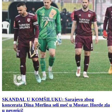
SKANDAL U KOMŠILUKU: Sarajevo zbog
koncerata Dina Merlina seli meč u Mostar, Horde zla
u neverici!