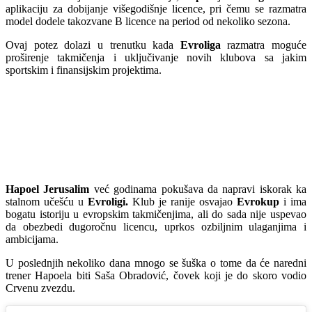
aplikaciju za dobijanje višegodišnje licence, pri čemu se razmatra
model dodele takozvane B licence na period od nekoliko sezona.
Ovaj potez dolazi u trenutku kada
Evroliga
razmatra moguće
proširenje takmičenja i uključivanje novih klubova sa jakim
sportskim i finansijskim projektima.
Hapoel Jerusalim
već godinama pokušava da napravi iskorak ka
stalnom učešću u
Evroligi.
Klub je ranije osvajao
Evrokup
i ima
bogatu istoriju u evropskim takmičenjima, ali do sada nije uspevao
da obezbedi dugoročnu licencu, uprkos ozbiljnim ulaganjima i
ambicijama.
U poslednjih nekoliko dana mnogo se šuška o tome da će naredni
trener Hapoela biti Saša Obradović, čovek koji je do skoro vodio
Crvenu zvezdu.