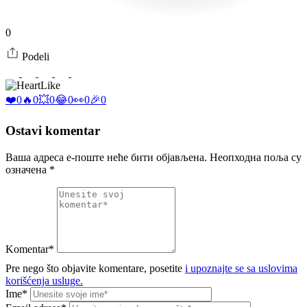
0
Podeli
Like
❤️
0
🔥
0
💥
0
😂
0
👀
0
🎉
0
Ostavi komentar
Ваша адреса е-поште неће бити објављена.
Неопходна поља су
означена
*
Komentar*
Pre nego što objavite komentare, posetite
i upoznajte se sa uslovima
korišćenja usluge.
Ime*