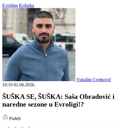
Evroliga
Košarka
Vukašin Cvetković
10:19
02.06.2026.
ŠUŠKA SE, ŠUŠKA: Saša Obradović i
naredne sezone u Evroligi!?
Podeli