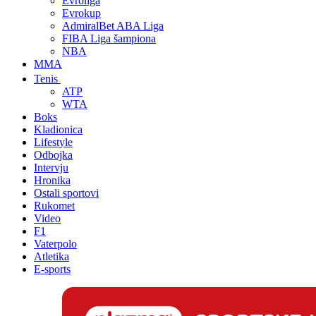
Evroliga
Evrokup
AdmiralBet ABA Liga
FIBA Liga šampiona
NBA
MMA
Tenis
ATP
WTA
Boks
Kladionica
Lifestyle
Odbojka
Intervju
Hronika
Ostali sportovi
Rukomet
Video
F1
Vaterpolo
Atletika
E-sports