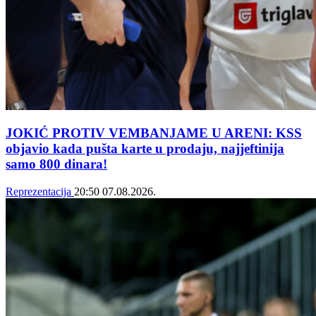
JOKIĆ PROTIV VEMBANJAME U ARENI: KSS
objavio kada pušta karte u prodaju, najjeftinija
samo 800 dinara!
Reprezentacija
20:50
07.08.2026.