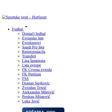
Fudbal
Domaći fudbal
Evropske lige
Evrokupovi
Saudi Pro liga
Reprezentacija
Transferi
Liga šampiona
Liga evrope
FK Crvena zvezda
FK Partizan
FSS
Dragan Stojkovic
Zvezdan Terzić
Aleksandar Mitrović
Predrag Mijatović
Luka Jović