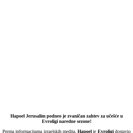
Hapoel Jerusalim podneo je zvaničan zahtev za učešće u
Evroligi naredne sezone!
Prema informacijama izraelskih medija,
Hapoel
je
Evroligi
dostavio