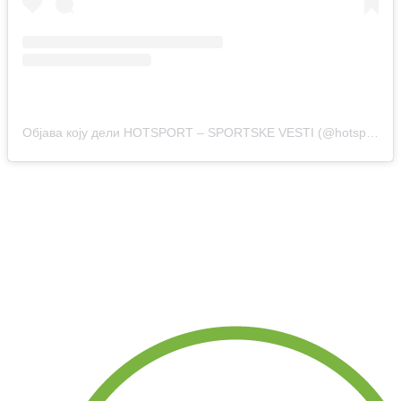
Објава коју дели HOTSPORT – SPORTSKE VESTI (@hotsport.rs)