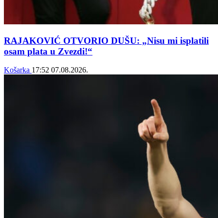
RAJAKOVIĆ OTVORIO DUŠU: „Nisu mi isplatili
osam plata u Zvezdi!“
Košarka
17:52
07.08.2026.