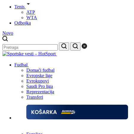
Tenis
ATP
WTA
Odbojka
Novo
Fudbal
Domaći fudbal
Evropske lige
Evrokupovi
Saudi Pro liga
Reprezentacija
Transferi