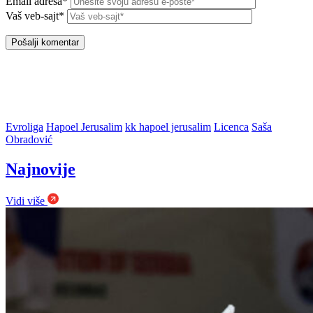
Email adresa*
Vaš veb-sajt*
Evroliga
Hapoel Jerusalim
kk hapoel jerusalim
Licenca
Saša
Obradović
Najnovije
Vidi više