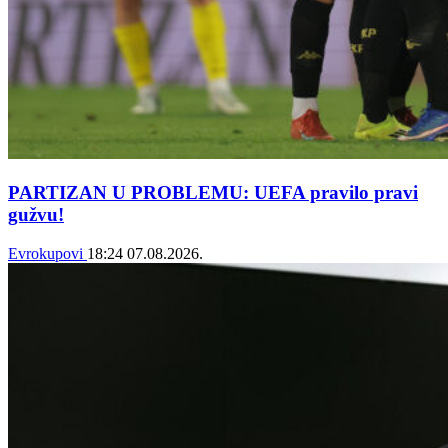
PARTIZAN U PROBLEMU: UEFA pravilo pravi
gužvu!
Evrokupovi
18:24
07.08.2026.