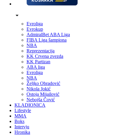
Evroliga
Evrokup
AdmiralBet ABA Liga
FIBA Liga šampiona
NBA
Reprezentacija
KK Crvena zvezda
KK Partizan
ABA liga
Evroliga
NBA
Željko Obradović
Nikola Jokić
Ostoja Mijailović
Nebojša Čović
KLADIONICA
Lifestyle
MMA
Boks
Intervju
Hronika