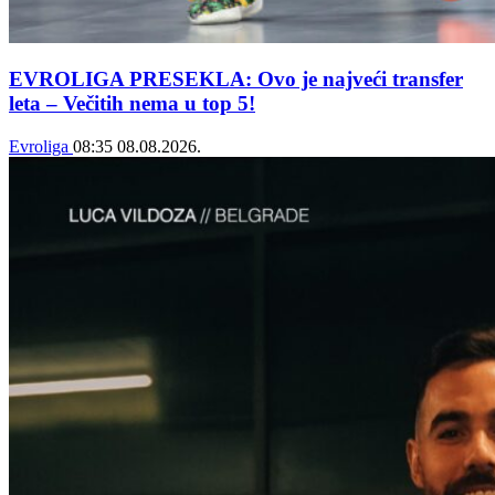
EVROLIGA PRESEKLA: Ovo je najveći transfer
leta – Večitih nema u top 5!
Evroliga
08:35
08.08.2026.