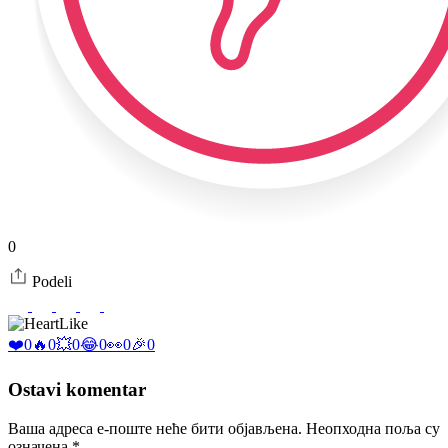
0
Podeli
Like
❤️
0
🔥
0
💥
0
😂
0
👀
0
🎉
0
Ostavi komentar
Ваша адреса е-поште неће бити објављена.
Неопходна поља су
означена
*