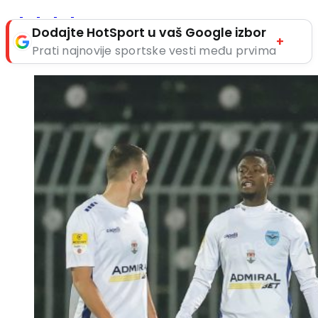
Dodajte HotSport u vaš Google izbor
+
Prati najnovije sportske vesti među prvima