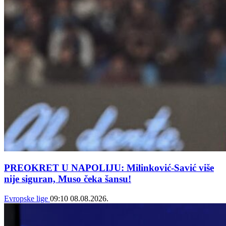
PREOKRET U NAPOLIJU: Milinković-Savić više
nije siguran, Muso čeka šansu!
Evropske lige
09:10
08.08.2026.