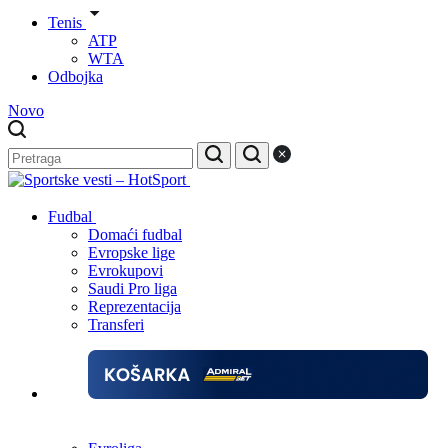
Tenis
ATP
WTA
Odbojka
Novo
Fudbal
Domaći fudbal
Evropske lige
Evrokupovi
Saudi Pro liga
Reprezentacija
Transferi