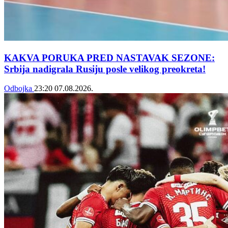
KAKVA PORUKA PRED NASTAVAK SEZONE:
Srbija nadigrala Rusiju posle velikog preokreta!
Odbojka
23:20
07.08.2026.