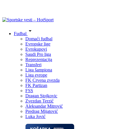
Fudbal
Domaći fudbal
Evropske lige
Evrokupovi
Saudi Pro liga
Reprezentacija
Transferi
Liga šampiona
Liga evrope
FK Crvena zvezda
FK Partizan
FSS
Dragan Stojkovic
Zvezdan Terzić
Aleksandar Mitrović
Predrag Mijatović
Luka Jović