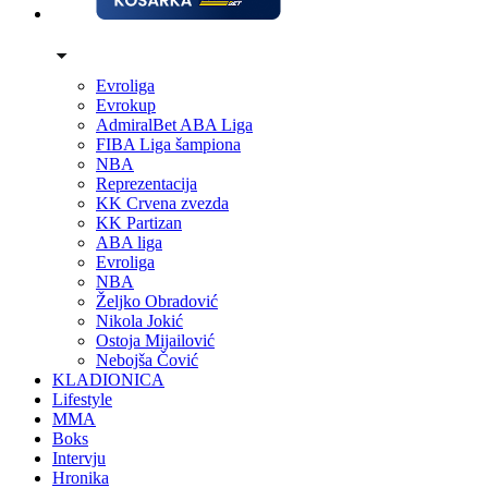
Evroliga
Evrokup
AdmiralBet ABA Liga
FIBA Liga šampiona
NBA
Reprezentacija
KK Crvena zvezda
KK Partizan
ABA liga
Evroliga
NBA
Željko Obradović
Nikola Jokić
Ostoja Mijailović
Nebojša Čović
KLADIONICA
Lifestyle
MMA
Boks
Intervju
Hronika