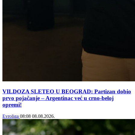
VILDOZA SLETEO U BEOGRAD: Partizan dobio
prvo pojačanje – Argentinac već u crno-beloj
opremi!
Evroliga
08:08
08.08.2026.