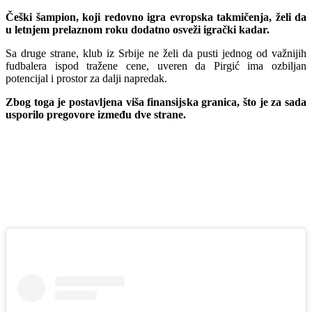
Češki šampion, koji redovno igra evropska takmičenja, želi da
u letnjem prelaznom roku dodatno osveži igrački kadar.
Sa druge strane, klub iz Srbije ne želi da pusti jednog od važnijih
fudbalera ispod tražene cene, uveren da Pirgić ima ozbiljan
potencijal i prostor za dalji napredak.
Zbog toga je postavljena viša finansijska granica, što je za sada
usporilo pregovore između dve strane.