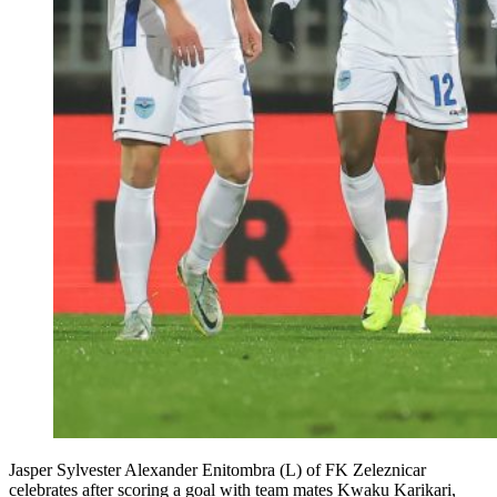
Jasper Sylvester Alexander Enitombra (L) of FK Zeleznicar
celebrates after scoring a goal with team mates Kwaku Karikari,