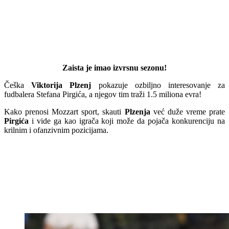
Zaista je imao izvrsnu sezonu!
Češka
Viktorija Plzenj
pokazuje ozbiljno interesovanje za
fudbalera Stefana Pirgića, a njegov tim traži 1.5 miliona evra!
Kako prenosi Mozzart sport, skauti
Plzenja
već duže vreme prate
Pirgića
i vide ga kao igrača koji može da pojača konkurenciju na
krilnim i ofanzivnim pozicijama.