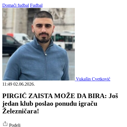
Domaći fudbal
Fudbal
Vukašin Cvetković
11:49
02.06.2026.
PIRGIĆ ZAISTA MOŽE DA BIRA: Još
jedan klub poslao ponudu igraču
Železničara!
Podeli