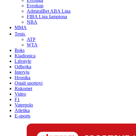
Evroliga
Evrokup
AdmiralBet ABA Liga
FIBA Liga šampiona
NBA
MMA
Tenis
ATP
WTA
Boks
Kladionica
Lifestyle
Odbojka
Intervju
Hronika
Ostali sportovi
Rukomet
Video
F1
Vaterpolo
Atletika
E-sports