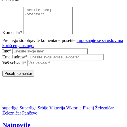
Komentar*
Pre nego što objavite komentare, posetite
i upoznajte se sa uslovima
korišćenja usluge.
Ime*
Email adresa*
Vaš veb-sajt*
superliga
Superliga Srbije
Viktorija
Viktorija Plzenj
Železničar
Železničar Pančevo
Najnovije