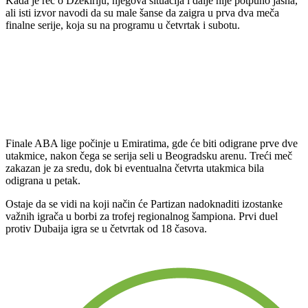
Kada je reč o Džekiriju, njegova situacija i dalje nije potpuno jasna,
ali isti izvor navodi da su male šanse da zaigra u prva dva meča
finalne serije, koja su na programu u četvrtak i subotu.
Finale ABA lige počinje u Emiratima, gde će biti odigrane prve dve
utakmice, nakon čega se serija seli u Beogradsku arenu. Treći meč
zakazan je za sredu, dok bi eventualna četvrta utakmica bila
odigrana u petak.
Ostaje da se vidi na koji način će Partizan nadoknaditi izostanke
važnih igrača u borbi za trofej regionalnog šampiona. Prvi duel
protiv Dubaija igra se u četvrtak od 18 časova.