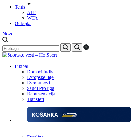
Tenis
ATP
WTA
Odbojka
Novo
Fudbal
Domaći fudbal
Evropske lige
Evrokupovi
Saudi Pro liga
Reprezentacija
Transferi