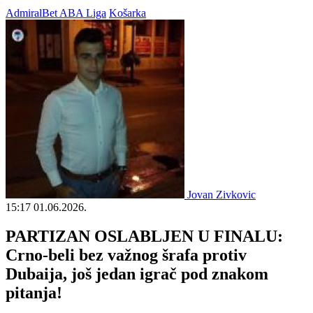
AdmiralBet ABA Liga
Košarka
Jovan Zivkovic
15:17
01.06.2026.
PARTIZAN OSLABLJEN U FINALU:
Crno-beli bez važnog šrafa protiv
Dubaija, još jedan igrač pod znakom
pitanja!