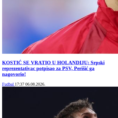
KOSTIĆ SE VRATIO U HOLANDIJU: Srpski
reprezentativac potpisao za PSV, Perišić ga
nagovorio!
Fudbal
17:37
06.08.2026.