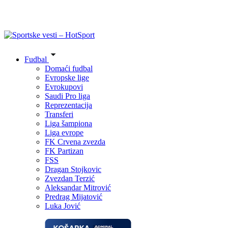
Fudbal
Domaći fudbal
Evropske lige
Evrokupovi
Saudi Pro liga
Reprezentacija
Transferi
Liga šampiona
Liga evrope
FK Crvena zvezda
FK Partizan
FSS
Dragan Stojkovic
Zvezdan Terzić
Aleksandar Mitrović
Predrag Mijatović
Luka Jović