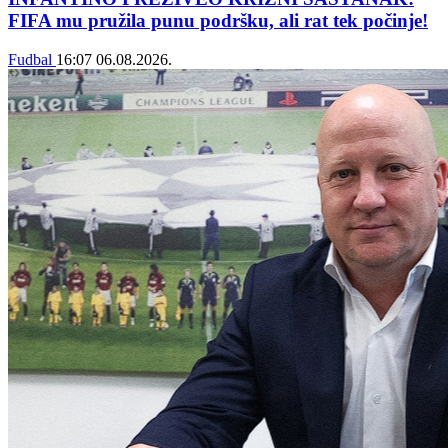
FIFA mu pružila punu podršku, ali rat tek počinje!
Fudbal
16:07
06.08.2026.