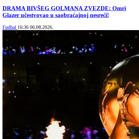
DRAMA BIVŠEG GOLMANA ZVEZDE: Omri
Glazer učestvovao u saobraćajnoj nesreći!
Fudbal
16:36
06.08.2026.