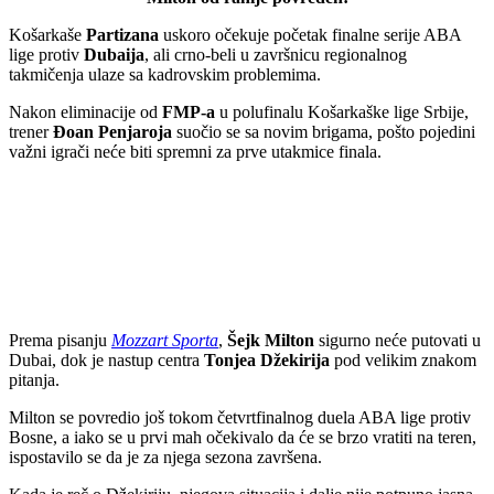
Košarkaše
Partizana
uskoro očekuje početak finalne serije ABA
lige protiv
Dubaija
, ali crno-beli u završnicu regionalnog
takmičenja ulaze sa kadrovskim problemima.
Nakon eliminacije od
FMP-a
u polufinalu Košarkaške lige Srbije,
trener
Đoan Penjaroja
suočio se sa novim brigama, pošto pojedini
važni igrači neće biti spremni za prve utakmice finala.
Prema pisanju
Mozzart Sporta
,
Šejk Milton
sigurno neće putovati u
Dubai, dok je nastup centra
Tonjea Džekirija
pod velikim znakom
pitanja.
Milton se povredio još tokom četvrtfinalnog duela ABA lige protiv
Bosne, a iako se u prvi mah očekivalo da će se brzo vratiti na teren,
ispostavilo se da je za njega sezona završena.