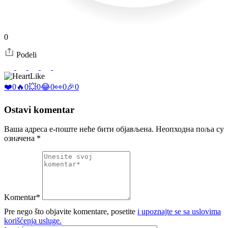
0
Podeli
Like
❤️
0
🔥
0
💥
0
😂
0
👀
0
🎉
0
Ostavi komentar
Ваша адреса е-поште неће бити објављена.
Неопходна поља су
означена
*
Komentar*
Pre nego što objavite komentare, posetite
i upoznajte se sa uslovima
korišćenja usluge.