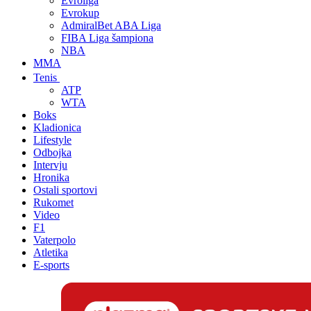
Evroliga
Evrokup
AdmiralBet ABA Liga
FIBA Liga šampiona
NBA
MMA
Tenis
ATP
WTA
Boks
Kladionica
Lifestyle
Odbojka
Intervju
Hronika
Ostali sportovi
Rukomet
Video
F1
Vaterpolo
Atletika
E-sports