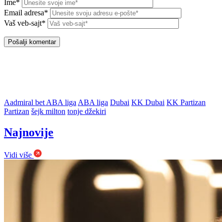
Ime*
Email adresa*
Vaš veb-sajt*
Aadmiral bet ABA liga
ABA liga
Dubai
KK Dubai
KK Partizan
Partizan
šejk milton
tonje džekiri
Najnovije
Vidi više