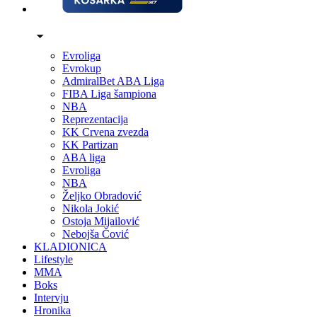
Evroliga
Evrokup
AdmiralBet ABA Liga
FIBA Liga šampiona
NBA
Reprezentacija
KK Crvena zvezda
KK Partizan
ABA liga
Evroliga
NBA
Željko Obradović
Nikola Jokić
Ostoja Mijailović
Nebojša Čović
KLADIONICA
Lifestyle
MMA
Boks
Intervju
Hronika