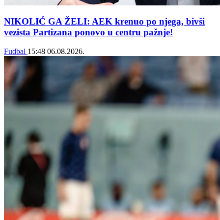
NIKOLIĆ GA ŽELI: AEK krenuo po njega, bivši
vezista Partizana ponovo u centru pažnje!
Fudbal
15:48
06.08.2026.