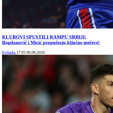
KLUBOVI SPUSTILI RAMPU SRBIJI:
Bogdanović i Micić propuštaju ključne mečeve!
Košarka
17:05
06.08.2026.