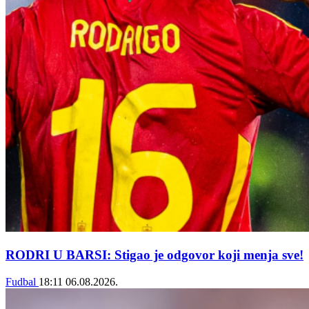
RODRI U BARSI: Stigao je odgovor koji menja sve!
Fudbal
18:11
06.08.2026.