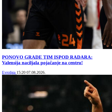
PONOVO GRADE TIM ISPOD RADARA:
Valensija naciljala pojačanje na centru!
Evroliga
15:20
07.08.2026.