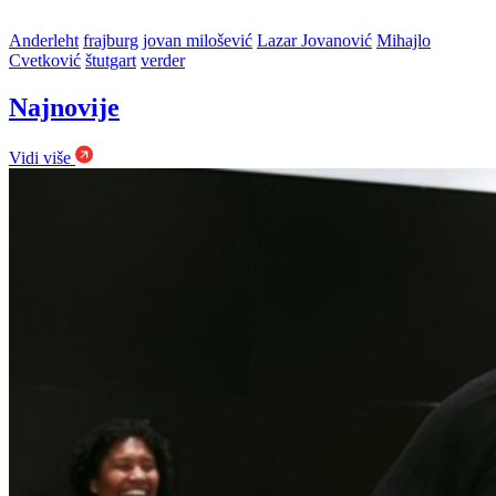
Anderleht
frajburg
jovan milošević
Lazar Jovanović
Mihajlo
Cvetković
štutgart
verder
Najnovije
Vidi više