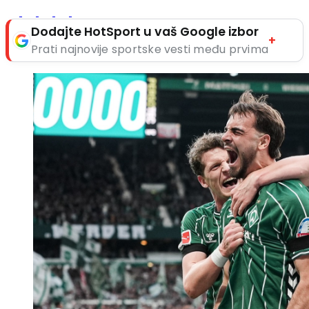
Dodajte HotSport u vaš Google izbor
+
Prati najnovije sportske vesti među prvima