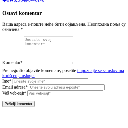
❤️
0
🔥
0
💥
0
😂
0
👀
0
🎉
0
Ostavi komentar
Ваша адреса е-поште неће бити објављена.
Неопходна поља су
означена
*
Komentar*
Pre nego što objavite komentare, posetite
i upoznajte se sa uslovima
korišćenja usluge.
Ime*
Email adresa*
Vaš veb-sajt*