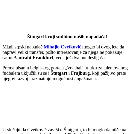
Štutgart kroji sudbinu naših napadača!
Mladi srpski napadač
Mihajlo Cvetković
mogao bi ovog leta da
napravi veliki transfer, pošto interesovanje za njega ne pokazuje
samo
Ajntraht Frankfurt
, već i još dva bundesligaša.
Prema pisanju belgijskog portala „Voetbal“, u trku za talentovanog
fudbalera uključili su se i
Štutgart
i
Frajburg
, koji pažljivo prate
njegov razvoj i razmatraju mogućnost angažmana.
U slučaju da Cvetković završi u Štutgartu, to bi moglo da utiče na