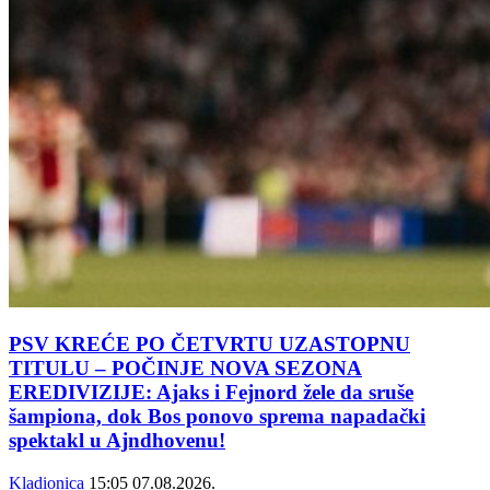
PSV KREĆE PO ČETVRTU UZASTOPNU
TITULU – POČINJE NOVA SEZONA
EREDIVIZIJE: Ajaks i Fejnord žele da sruše
šampiona, dok Bos ponovo sprema napadački
spektakl u Ajndhovenu!
Kladionica
15:05
07.08.2026.