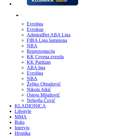
Evroliga
Evrokup
AdmiralBet ABA Liga
FIBA Liga šampiona
NBA
Reprezentacija
KK Crvena zvezda
KK Partizan
ABA liga
Evroliga
NBA
Željko Obradović
Nikola Jokić
Ostoja Mijailović
Nebojša Čović
KLADIONICA
Lifestyle
MMA
Boks
Intervju
Hronika