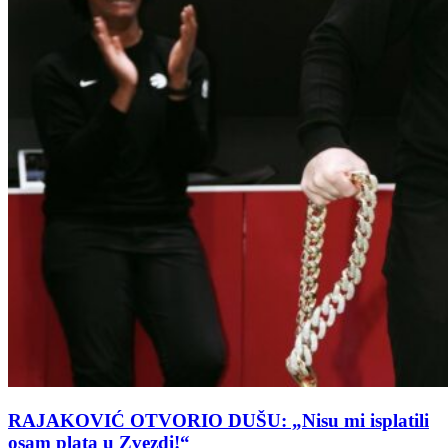
RAJAKOVIĆ OTVORIO DUŠU: „Nisu mi isplatili
osam plata u Zvezdi!“