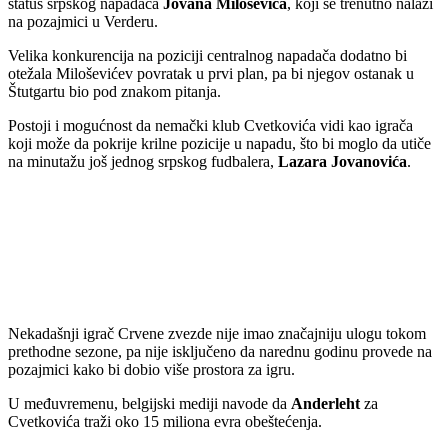
status srpskog napadača
Jovana Miloševića
, koji se trenutno nalazi
na pozajmici u Verderu.
Velika konkurencija na poziciji centralnog napadača dodatno bi
otežala Miloševićev povratak u prvi plan, pa bi njegov ostanak u
Štutgartu bio pod znakom pitanja.
Postoji i mogućnost da nemački klub Cvetkovića vidi kao igrača
koji može da pokrije krilne pozicije u napadu, što bi moglo da utiče
na minutažu još jednog srpskog fudbalera,
Lazara Jovanovića
.
Nekadašnji igrač Crvene zvezde nije imao značajniju ulogu tokom
prethodne sezone, pa nije isključeno da narednu godinu provede na
pozajmici kako bi dobio više prostora za igru.
U međuvremenu, belgijski mediji navode da
Anderleht
za
Cvetkovića traži oko 15 miliona evra obeštećenja.