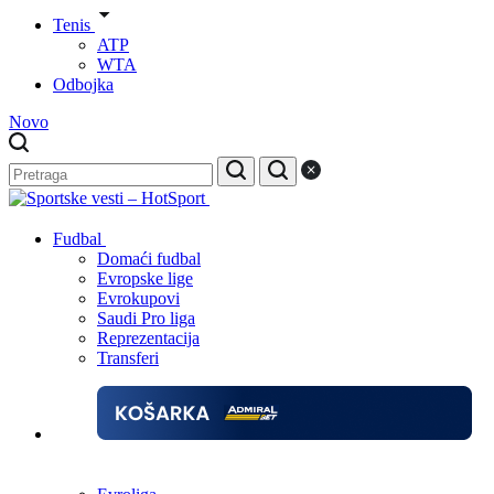
Tenis
ATP
WTA
Odbojka
Novo
Fudbal
Domaći fudbal
Evropske lige
Evrokupovi
Saudi Pro liga
Reprezentacija
Transferi