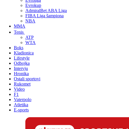
Evroliga
Evrokup
AdmiralBet ABA Liga
FIBA Liga šampiona
NBA
MMA
Tenis
ATP
WTA
Boks
Kladionica
Lifestyle
Odbojka
Intervju
Hronika
Ostali sportovi
Rukomet
Video
F1
Vaterpolo
Atletika
E-sports