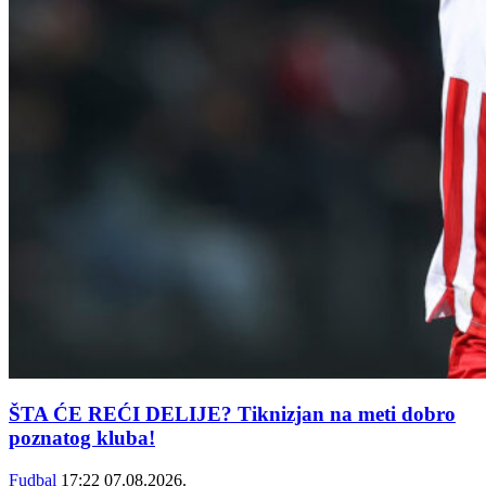
ŠTA ĆE REĆI DELIJE? Tiknizjan na meti dobro
poznatog kluba!
Fudbal
17:22
07.08.2026.