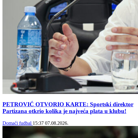
PETROVIĆ OTVORIO KARTE: Sportski direktor
Partizana otkrio kolika je najveća plata u klubu!
Domaći fudbal
15:37
07.08.2026.