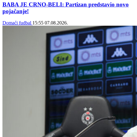
BABA JE CRNO-BELI: Partizan predstavio novo
pojačanje!
Domaći fudbal
15:55
07.08.2026.