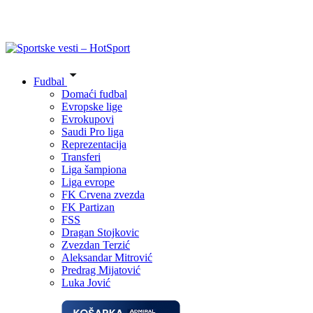
Fudbal
Domaći fudbal
Evropske lige
Evrokupovi
Saudi Pro liga
Reprezentacija
Transferi
Liga šampiona
Liga evrope
FK Crvena zvezda
FK Partizan
FSS
Dragan Stojkovic
Zvezdan Terzić
Aleksandar Mitrović
Predrag Mijatović
Luka Jović