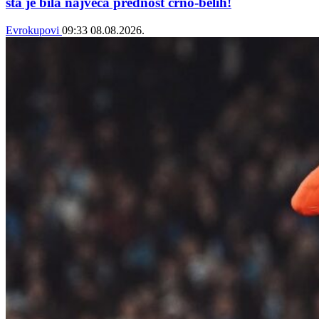
šta je bila najveća prednost crno-belih!
Evrokupovi
09:33
08.08.2026.