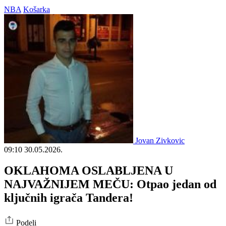
NBA
Košarka
Jovan Zivkovic
09:10
30.05.2026.
OKLAHOMA OSLABLJENA U
NAJVAŽNIJEM MEČU: Otpao jedan od
ključnih igrača Tandera!
Podeli