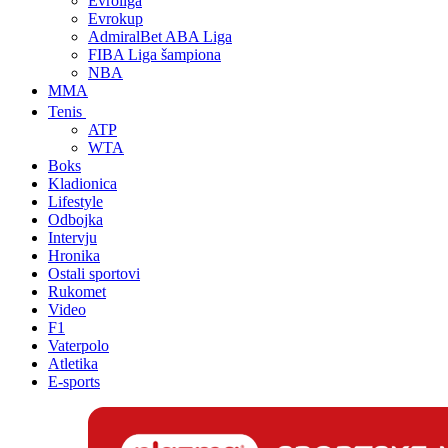
Evroliga
Evrokup
AdmiralBet ABA Liga
FIBA Liga šampiona
NBA
MMA
Tenis
ATP
WTA
Boks
Kladionica
Lifestyle
Odbojka
Intervju
Hronika
Ostali sportovi
Rukomet
Video
F1
Vaterpolo
Atletika
E-sports