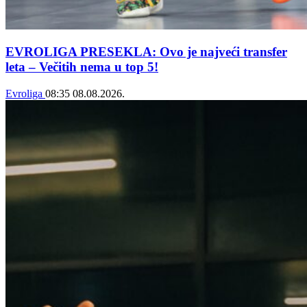
EVROLIGA PRESEKLA: Ovo je najveći transfer
leta – Večitih nema u top 5!
Evroliga
08:35
08.08.2026.