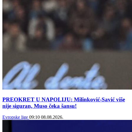
PREOKRET U NAPOLIJU: Milinković-Savić više
nije siguran, Muso čeka šansu!
Evropske lige
09:10
08.08.2026.