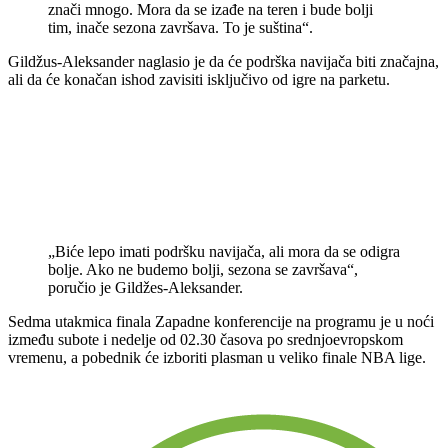
znači mnogo. Mora da se izađe na teren i bude bolji
tim, inače sezona završava. To je suština“.
Gildžus-Aleksander naglasio je da će podrška navijača biti značajna,
ali da će konačan ishod zavisiti isključivo od igre na parketu.
„Biće lepo imati podršku navijača, ali mora da se odigra
bolje. Ako ne budemo bolji, sezona se završava“,
poručio je Gildžes-Aleksander.
Sedma utakmica finala Zapadne konferencije na programu je u noći
između subote i nedelje od 02.30 časova po srednjoevropskom
vremenu, a pobednik će izboriti plasman u veliko finale NBA lige.