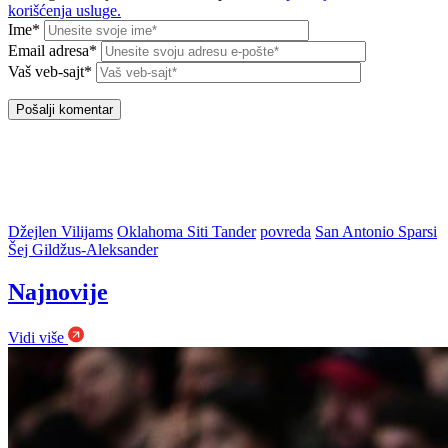
korišćenja usluge.
Ime*
Email adresa*
Vaš veb-sajt*
Džejlen Vilijams
Oklahoma Siti Tander
povreda
San Antonio Sparsi
Šej Gildžus-Aleksander
Najnovije
Vidi više