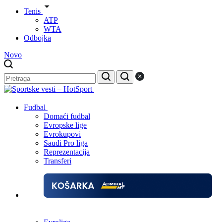
Tenis
ATP
WTA
Odbojka
Novo
Fudbal
Domaći fudbal
Evropske lige
Evrokupovi
Saudi Pro liga
Reprezentacija
Transferi