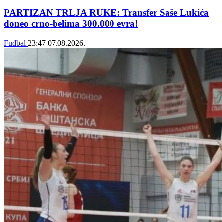
PARTIZAN TRLJA RUKE: Transfer Saše Lukića
doneo crno-belima 300.000 evra!
Fudbal
23:47
07.08.2026.