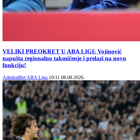
VELIKI PREOKRET U ABA LIGI: Vojinović
napušta regionalno takmičenje i prelazi na novu
funkciju!
AdmiralBet ABA Liga
10:11
08.08.2026.