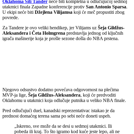
Oklahoma Siti Tander
neće biti kompletna u odlučujućoj sedmoj
utakmici finala Zapadne konferencije protiv
San Antonio Sparsa
.
U ekipi neće biti
Džejlena Vilijamsa
koji će meč propustiti zbog
povrede.
Za Tandere je ovo veliki hendikep, jer Vilijams uz
Šeja Gildžus-
Aleksandera i Četa Holmgrena
predstavlja jednog od ključnih
igrača mašinerije koja je prošle sezone došla do NBA prstena.
Njegovo odsustvo dodatno povećava odgovornost na plećima
MVP-ja lige,
Šeja Gildžus-Aleksandera
, koji će predvoditi
Oklahomu u utakmici koja odlučuje putnika u veliko NBA finale.
Pred odlučujući duel, kanadski reprezentativac istakao je da
prednost domaćeg terena sama po sebi neće doneti uspeh.
„Iskreno, sve može da se desi u sedmoj utakmici. Ili
pobeda ili kraj. To što igramo kod kuće jeste lepo, ali ne