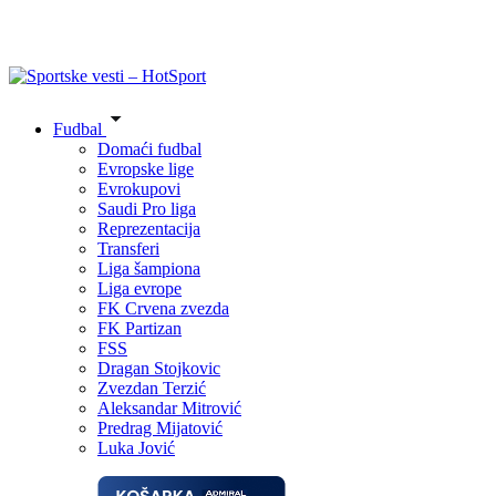
Fudbal
Domaći fudbal
Evropske lige
Evrokupovi
Saudi Pro liga
Reprezentacija
Transferi
Liga šampiona
Liga evrope
FK Crvena zvezda
FK Partizan
FSS
Dragan Stojkovic
Zvezdan Terzić
Aleksandar Mitrović
Predrag Mijatović
Luka Jović