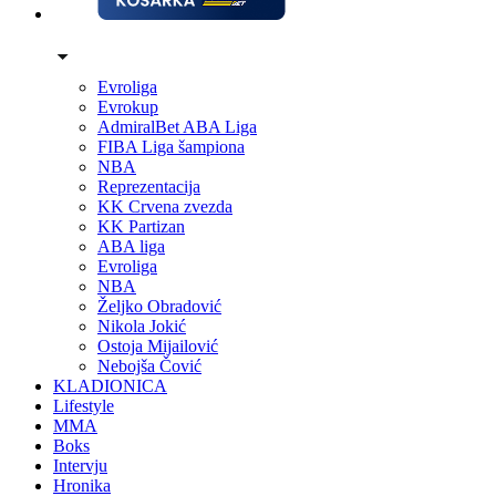
Evroliga
Evrokup
AdmiralBet ABA Liga
FIBA Liga šampiona
NBA
Reprezentacija
KK Crvena zvezda
KK Partizan
ABA liga
Evroliga
NBA
Željko Obradović
Nikola Jokić
Ostoja Mijailović
Nebojša Čović
KLADIONICA
Lifestyle
MMA
Boks
Intervju
Hronika