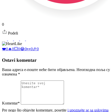
0
Podeli
Like
❤️
0
🔥
0
💥
0
😂
0
👀
0
🎉
0
Ostavi komentar
Ваша адреса е-поште неће бити објављена.
Неопходна поља су
означена
*
Komentar*
Pre nego što objavite komentare, posetite
i upoznajte se sa uslovima