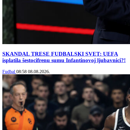
SKANDAL TRESE FUDBALSKI SVET: UEFA
isplatila šestocifrenu sumu Infantinovoj ljubavnici?!
Fudbal
08:58
08.08.2026.