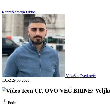
Reprezentacija
Fudbal
Vukašin Cvetković
13:52
29.05.2026.
UF, OVO VEĆ BRINE: Veljko Pa
Podeli