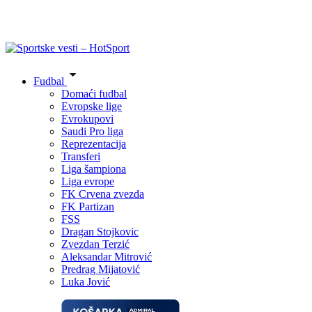
Fudbal
Domaći fudbal
Evropske lige
Evrokupovi
Saudi Pro liga
Reprezentacija
Transferi
Liga šampiona
Liga evrope
FK Crvena zvezda
FK Partizan
FSS
Dragan Stojkovic
Zvezdan Terzić
Aleksandar Mitrović
Predrag Mijatović
Luka Jović