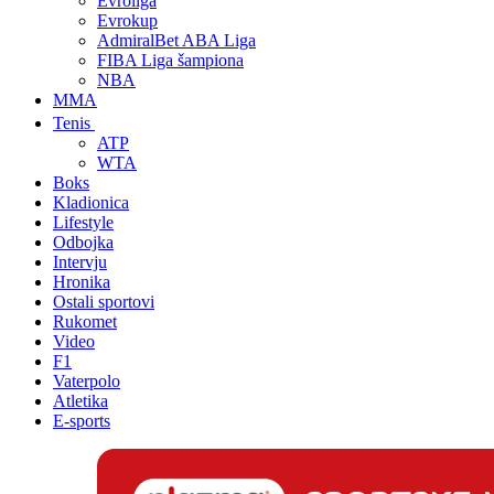
Evroliga
Evrokup
AdmiralBet ABA Liga
FIBA Liga šampiona
NBA
MMA
Tenis
ATP
WTA
Boks
Kladionica
Lifestyle
Odbojka
Intervju
Hronika
Ostali sportovi
Rukomet
Video
F1
Vaterpolo
Atletika
E-sports