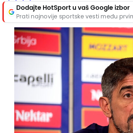
Dodajte HotSport u vaš Google izbor
Prati najnovije sportske vesti među prv