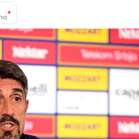
+
ima