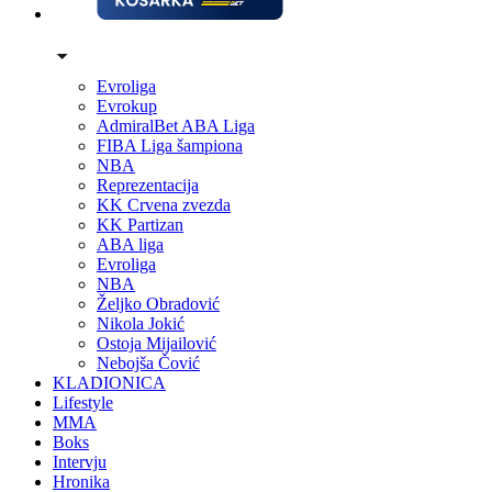
Evroliga
Evrokup
AdmiralBet ABA Liga
FIBA Liga šampiona
NBA
Reprezentacija
KK Crvena zvezda
KK Partizan
ABA liga
Evroliga
NBA
Željko Obradović
Nikola Jokić
Ostoja Mijailović
Nebojša Čović
KLADIONICA
Lifestyle
MMA
Boks
Intervju
Hronika