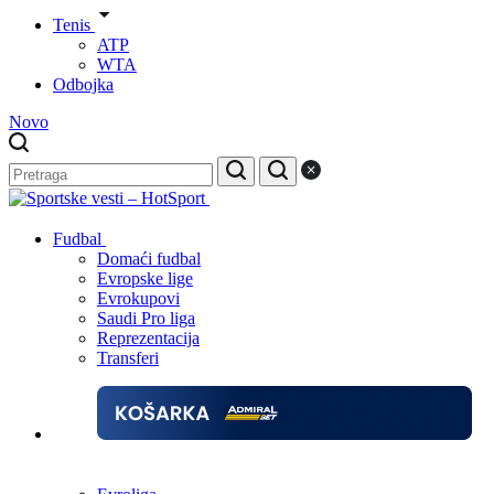
Tenis
ATP
WTA
Odbojka
Novo
Fudbal
Domaći fudbal
Evropske lige
Evrokupovi
Saudi Pro liga
Reprezentacija
Transferi