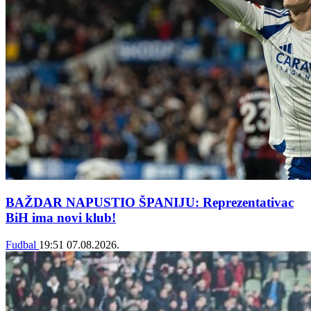
BAŽDAR NAPUSTIO ŠPANIJU: Reprezentativac
BiH ima novi klub!
Fudbal
19:51
07.08.2026.