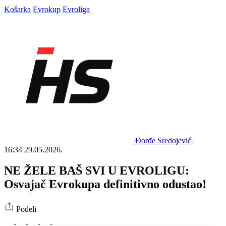
Košarka
Evrokup
Evroliga
Đorđe Sredojević
16:34
29.05.2026.
NE ŽELE BAŠ SVI U EVROLIGU:
Osvajač Evrokupa definitivno odustao!
Podeli