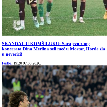
SKANDAL U KOMŠILUKU: Sarajevo zbog
koncerata Dina Merlina seli meč u Mostar, Horde zla
u neverici!
Fudbal
19:20
07.08.2026.