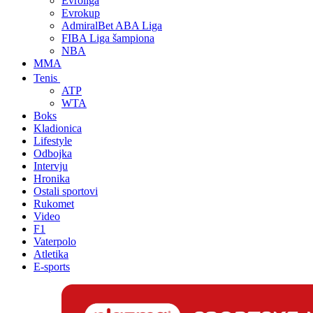
Evroliga
Evrokup
AdmiralBet ABA Liga
FIBA Liga šampiona
NBA
MMA
Tenis
ATP
WTA
Boks
Kladionica
Lifestyle
Odbojka
Intervju
Hronika
Ostali sportovi
Rukomet
Video
F1
Vaterpolo
Atletika
E-sports