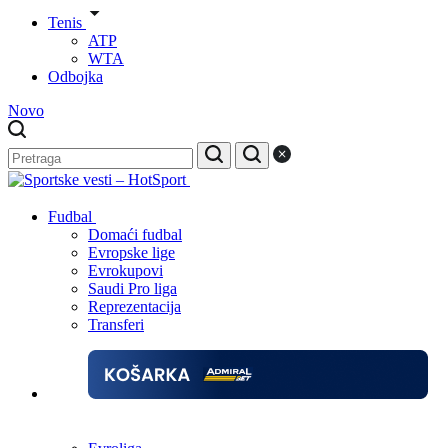
Tenis
ATP
WTA
Odbojka
Novo
Fudbal
Domaći fudbal
Evropske lige
Evrokupovi
Saudi Pro liga
Reprezentacija
Transferi