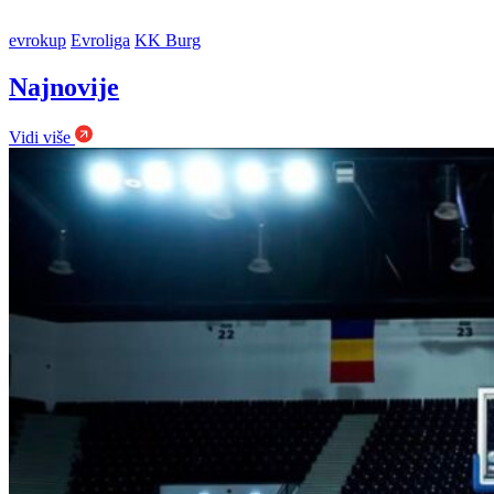
evrokup
Evroliga
KK Burg
Najnovije
Vidi više