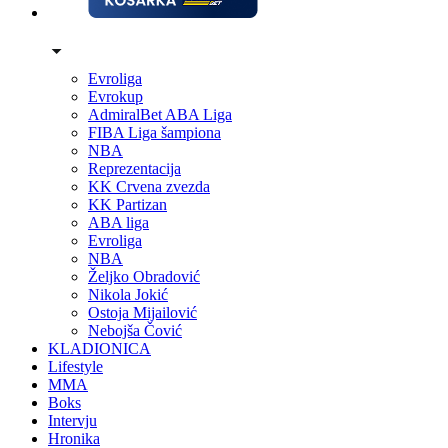
Evroliga
Evrokup
AdmiralBet ABA Liga
FIBA Liga šampiona
NBA
Reprezentacija
KK Crvena zvezda
KK Partizan
ABA liga
Evroliga
NBA
Željko Obradović
Nikola Jokić
Ostoja Mijailović
Nebojša Čović
KLADIONICA
Lifestyle
MMA
Boks
Intervju
Hronika