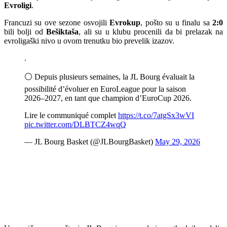
Evroligi
.
Francuzi su ove sezone osvojili
Evrokup
, pošto su u finalu sa
2:0
bili bolji od
Bešiktaša
, ali su u klubu procenili da bi prelazak na
evroligaški nivo u ovom trenutku bio prevelik izazov.
.
⚪️ Depuis plusieurs semaines, la JL Bourg évaluait la
possibilité d’évoluer en EuroLeague pour la saison
2026–2027, en tant que champion d’EuroCup 2026.
Lire le communiqué complet
https://t.co/7atgSx3wVI
pic.twitter.com/DLBTCZ4wqQ
— JL Bourg Basket (@JLBourgBasket)
May 29, 2026