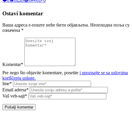
❤️
0
🔥
0
💥
0
😂
0
👀
0
🎉
0
Ostavi komentar
Ваша адреса е-поште неће бити објављена.
Неопходна поља су
означена
*
Komentar*
Pre nego što objavite komentare, posetite
i upoznajte se sa uslovima
korišćenja usluge.
Ime*
Email adresa*
Vaš veb-sajt*