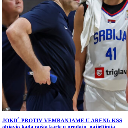
JOKIĆ PROTIV VEMBANJAME U ARENI: KSS
objavio kada pušta karte u prodaju, najjeftinija