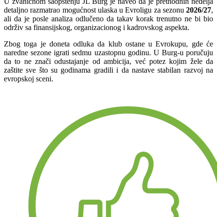
U zvaničnom saopštenju JL Burg je naveo da je prethodnih nedelja
detaljno razmatrao mogućnost ulaska u Evroligu za sezonu
2026/27
,
ali da je posle analiza odlučeno da takav korak trenutno ne bi bio
održiv sa finansijskog, organizacionog i kadrovskog aspekta.
Zbog toga je doneta odluka da klub ostane u Evrokupu, gde će
naredne sezone igrati sedmu uzastopnu godinu. U Burg-u poručuju
da to ne znači odustajanje od ambicija, već potez kojim žele da
zaštite sve što su godinama gradili i da nastave stabilan razvoj na
evropskoj sceni.