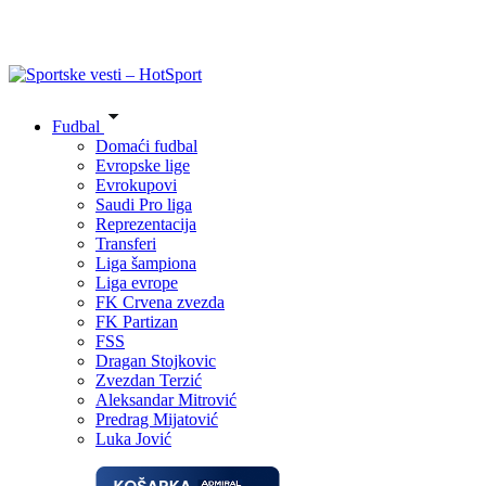
Fudbal
Domaći fudbal
Evropske lige
Evrokupovi
Saudi Pro liga
Reprezentacija
Transferi
Liga šampiona
Liga evrope
FK Crvena zvezda
FK Partizan
FSS
Dragan Stojkovic
Zvezdan Terzić
Aleksandar Mitrović
Predrag Mijatović
Luka Jović