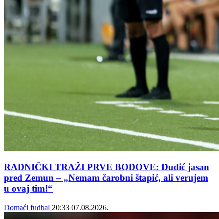
RADNIČKI TRAŽI PRVE BODOVE: Dudić jasan
pred Zemun – „Nemam čarobni štapić, ali verujem
u ovaj tim!“
Domaći fudbal
20:33
07.08.2026.