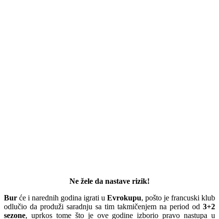
Ne žele da nastave rizik!
Bur
će i narednih godina igrati u
Evrokupu
, pošto je francuski klub
odlučio da produži saradnju sa tim takmičenjem na period od
3+2
sezone
, uprkos tome što je ove godine izborio pravo nastupa u