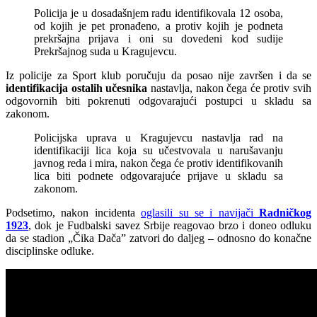
Policija je u dosadašnjem radu identifikovala 12 osoba,
od kojih je pet pronađeno, a protiv kojih je podneta
prekršajna prijava i oni su dovedeni kod sudije
Prekršajnog suda u Kragujevcu.
Iz policije za Sport klub poručuju da posao nije završen i da se
identifikacija ostalih učesnika
nastavlja, nakon čega će protiv svih
odgovornih biti pokrenuti odgovarajući postupci u skladu sa
zakonom.
Policijska uprava u Kragujevcu nastavlja rad na
identifikaciji lica koja su učestvovala u narušavanju
javnog reda i mira, nakon čega će protiv identifikovanih
lica biti podnete odgovarajuće prijave u skladu sa
zakonom.
Podsetimo, nakon incidenta
oglasili su se i navijači
Radničkog
1923
, dok je Fudbalski savez Srbije reagovao brzo i doneo odluku
da se stadion „Čika Dača” zatvori do daljeg – odnosno do konačne
disciplinske odluke.