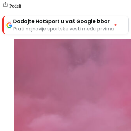
Podeli
Dodajte HotSport u vaš Google izbor
+
Prati najnovije sportske vesti među prvima