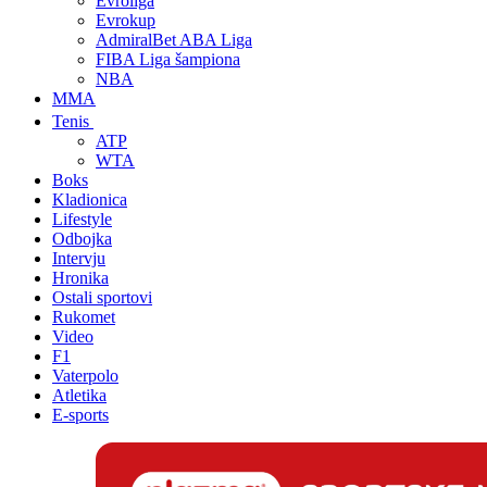
Evroliga
Evrokup
AdmiralBet ABA Liga
FIBA Liga šampiona
NBA
MMA
Tenis
ATP
WTA
Boks
Kladionica
Lifestyle
Odbojka
Intervju
Hronika
Ostali sportovi
Rukomet
Video
F1
Vaterpolo
Atletika
E-sports