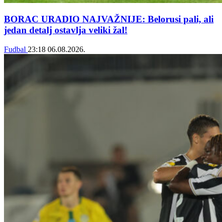
BORAC URADIO NAJVAŽNIJE: Belorusi pali, ali
jedan detalj ostavlja veliki žal!
Fudbal
23:18
06.08.2026.