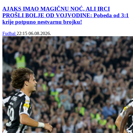
AJAKS IMAO MAGIČNU NOĆ, ALI IRCI
PROŠLI BOLJE OD VOJVODINE: Pobeda od 3:1
krije potpuno nestvarnu brojku!
Fudbal
22:15
06.08.2026.