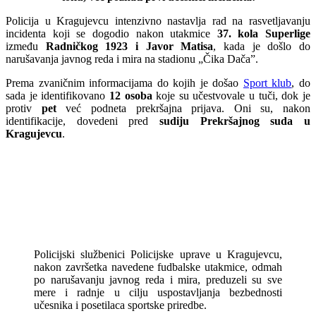
Policija u Kragujevcu intenzivno nastavlja rad na rasvetljavanju
incidenta koji se dogodio nakon utakmice
37. kola Superlige
između
Radničkog 1923 i Javor Matisa
, kada je došlo do
narušavanja javnog reda i mira na stadionu „Čika Dača”.
Prema zvaničnim informacijama do kojih je došao
Sport klub
, do
sada je identifikovano
12 osoba
koje su učestvovale u tuči, dok je
protiv
pet
već podneta prekršajna prijava. Oni su, nakon
identifikacije, dovedeni pred
sudiju Prekršajnog suda u
Kragujevcu
.
Policijski službenici Policijske uprave u Kragujevcu,
nakon završetka navedene fudbalske utakmice, odmah
po narušavanju javnog reda i mira, preduzeli su sve
mere i radnje u cilju uspostavljanja bezbednosti
učesnika i posetilaca sportske priredbe.