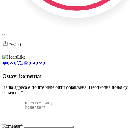
0
Podeli
Like
❤️
0
🔥
0
💥
0
😂
0
👀
0
🎉
0
Ostavi komentar
Ваша адреса е-поште неће бити објављена.
Неопходна поља су
означена
*
Komentar*