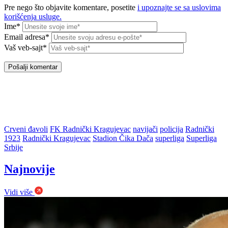
Pre nego što objavite komentare, posetite
i upoznajte se sa uslovima
korišćenja usluge.
Ime*
Email adresa*
Vaš veb-sajt*
Crveni đavoli
FK Radnički Kragujevac
navijači
policija
Radnički
1923
Radnički Kragujevac
Stadion Čika Dača
superliga
Superliga
Srbije
Najnovije
Vidi više