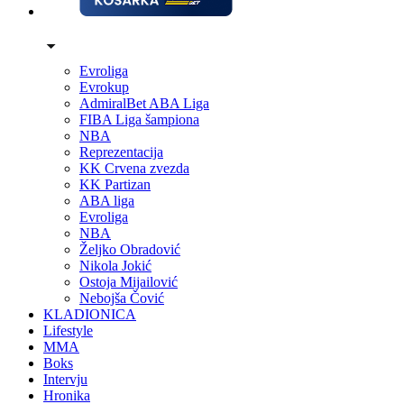
Evroliga
Evrokup
AdmiralBet ABA Liga
FIBA Liga šampiona
NBA
Reprezentacija
KK Crvena zvezda
KK Partizan
ABA liga
Evroliga
NBA
Željko Obradović
Nikola Jokić
Ostoja Mijailović
Nebojša Čović
KLADIONICA
Lifestyle
MMA
Boks
Intervju
Hronika