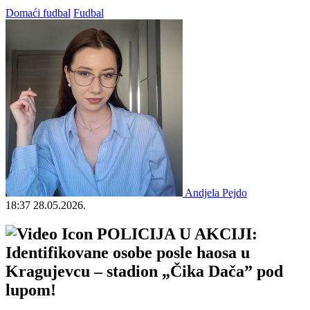
Domaći fudbal
Fudbal
Andjela Pejdo
18:37
28.05.2026.
POLICIJA U AKCIJI:
Identifikovane osobe posle haosa u
Kragujevcu – stadion „Čika Dača” pod
lupom!