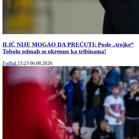
ILIĆ NIJE MOGAO DA PREĆUTI: Posle „trojke“
Tobolu odmah se okrenuo ka tribinama!
Fudbal
23:23
06.08.2026.