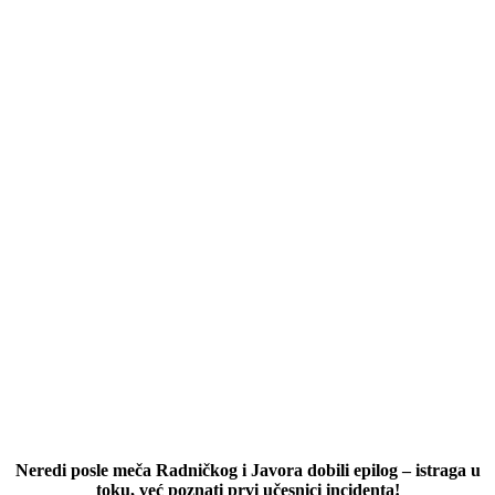
Neredi posle meča Radničkog i Javora dobili epilog – istraga u
toku, već poznati prvi učesnici incidenta!