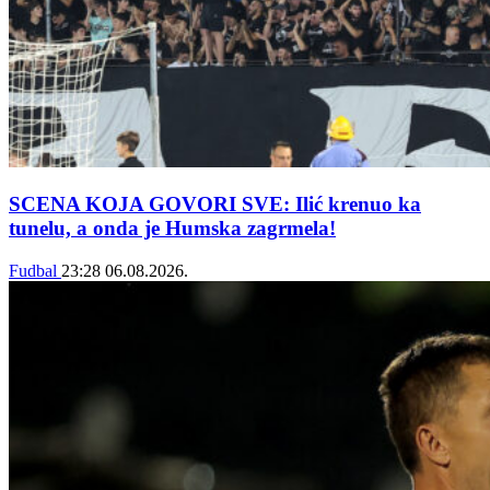
SCENA KOJA GOVORI SVE: Ilić krenuo ka
tunelu, a onda je Humska zagrmela!
Fudbal
23:28
06.08.2026.