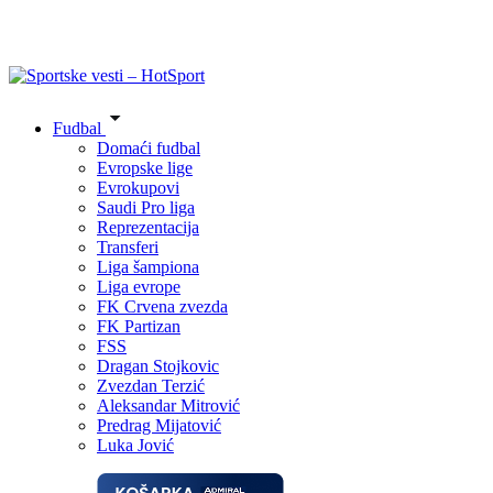
Fudbal
Domaći fudbal
Evropske lige
Evrokupovi
Saudi Pro liga
Reprezentacija
Transferi
Liga šampiona
Liga evrope
FK Crvena zvezda
FK Partizan
FSS
Dragan Stojkovic
Zvezdan Terzić
Aleksandar Mitrović
Predrag Mijatović
Luka Jović