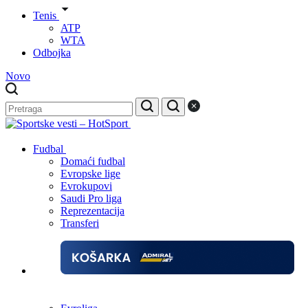
Tenis
ATP
WTA
Odbojka
Novo
Fudbal
Domaći fudbal
Evropske lige
Evrokupovi
Saudi Pro liga
Reprezentacija
Transferi