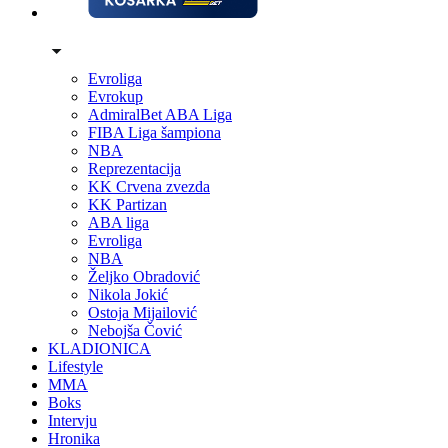
Evroliga
Evrokup
AdmiralBet ABA Liga
FIBA Liga šampiona
NBA
Reprezentacija
KK Crvena zvezda
KK Partizan
ABA liga
Evroliga
NBA
Željko Obradović
Nikola Jokić
Ostoja Mijailović
Nebojša Čović
KLADIONICA
Lifestyle
MMA
Boks
Intervju
Hronika