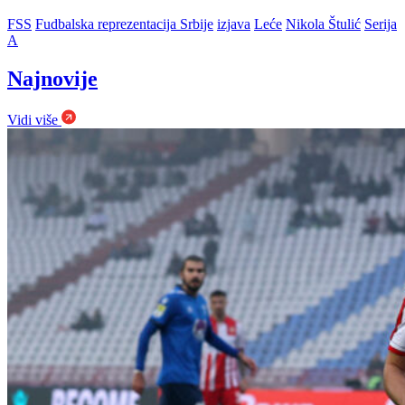
FSS
Fudbalska reprezentacija Srbije
izjava
Leće
Nikola Štulić
Serija
A
Najnovije
Vidi više