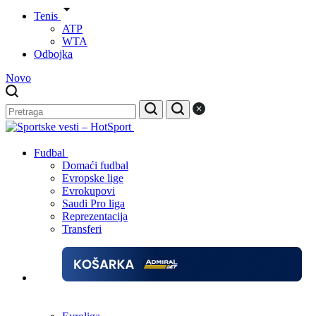
Tenis
ATP
WTA
Odbojka
Novo
Fudbal
Domaći fudbal
Evropske lige
Evrokupovi
Saudi Pro liga
Reprezentacija
Transferi