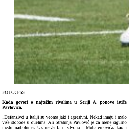
FOTO: FSS
Kada govori o najtežim rivalima u Seriji A, ponovo ističe
Pavlovića.
„Defanzivci u Italiji su veoma jaki i agresivni. Nekad imaju i malo
više slobode u duelima. Ali Strahinja Pavlović je za mene sigurno
među najboljima. Uz njega bih izdvojio i Muharemovića, kao i