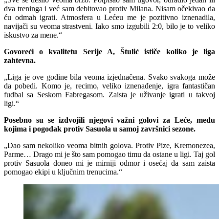
dva treninga i već sam debitovao protiv Milana. Nisam očekivao da
ću odmah igrati. Atmosfera u Lećeu me je pozitivno iznenadila,
navijači su veoma strastveni. Iako smo izgubili 2:0, bilo je to veliko
iskustvo za mene.“
Govoreći o kvalitetu Serije A, Štulić ističe koliko je liga
zahtevna.
„Liga je ove godine bila veoma izjednačena. Svako svakoga može
da pobedi. Komo je, recimo, veliko iznenađenje, igra fantastičan
fudbal sa Seskom Fabregasom. Zaista je uživanje igrati u takvoj
ligi.“
Posebno su se izdvojili njegovi važni golovi za Leće, među
kojima i pogodak protiv Sasuola u samoj završnici sezone.
„Dao sam nekoliko veoma bitnih golova. Protiv Pize, Kremonezea,
Parme… Drago mi je što sam pomogao timu da ostane u ligi. Taj gol
protiv Sasuola doneo mi je mirniji odmor i osećaj da sam zaista
pomogao ekipi u ključnim trenucima.“