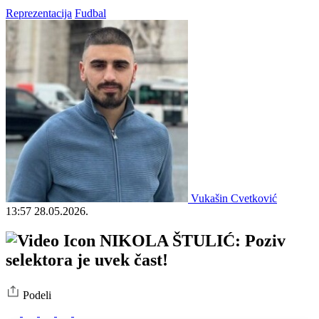
Reprezentacija
Fudbal
Vukašin Cvetković
13:57
28.05.2026.
NIKOLA ŠTULIĆ: Poziv
selektora je uvek čast!
Podeli