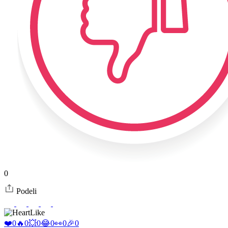
0
Podeli
Like
❤️
0
🔥
0
💥
0
😂
0
👀
0
🎉
0