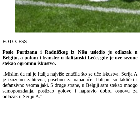
FOTO: FSS
Posle Partizana i Radničkog iz Niša usledio je odlazak u
Belgiju, a potom i transfer u italijanski Leće, gde je ove sezone
stekao ogromno iskustvo.
„Mislim da mi je Italija najviše značila što se tiče iskustva. Serija A
je izuzetno zahtevna, posebno za napadače. Italijani su taktički i
defanzivno veoma jaki. S druge strane, u Belgiji sam stekao mnogo
samopouzdanja, postizao golove i napravio dobru osnovu za
odlazak u Seriju A.“