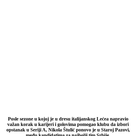
Posle sezone u kojoj je u dresu italijanskog Lećea napravio
važan korak u karijeri i golovima pomogao klubu da izbori
opstanak u Seriji A, Nikola Štulić ponovo je u Staroj Pazovi,
među kandidatima za najbolji tim Srbije.