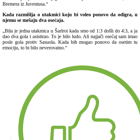
Bremera iz Juventusa.“
Kada razmišlja o u
takmic
i koju bi
voleo ponovo da odigra
, u
njemu se mešaju dva osećaja.
„Bila je jedna utakmica u Šarlroi kada smo od 1:3 došli do 4:3, a ja
dao dva gola i asistirao. To je bilo ludo. Ali najjači osećaj sam imao
posle gola protiv Sasuola. Kada bih mogao ponovo da osetim tu
emociju, to bi bilo neverovatno.“