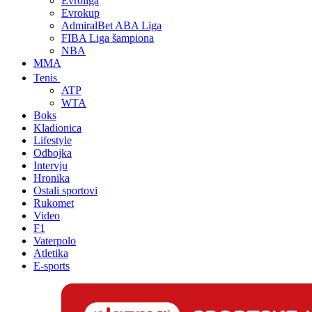
Evroliga
Evrokup
AdmiralBet ABA Liga
FIBA Liga šampiona
NBA
MMA
Tenis
ATP
WTA
Boks
Kladionica
Lifestyle
Odbojka
Intervju
Hronika
Ostali sportovi
Rukomet
Video
F1
Vaterpolo
Atletika
E-sports