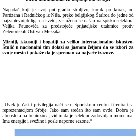
Napadač koji je svoj put gradio strpljivo, korak po korak, od
Partizana i Radničkog iz Niša, preko belgijskog Šarlroa do jedne od
najzahtevnijih liga na svetu, zasluženo se našao na spisku selektora
Veljka Paunovića za predstojeće prijateljske utakmice protiv
Zelenortskih Ostrva i Meksika.
Mirniji, iskusniji i bogatiji za veliko internacionalno iskustvo,
Štulić u nacionalni tim dolazi sa jasnom željom da se izbori za
svoje mesto i pokaže da je spreman za najveće izazove.
„Uvek je čast i privilegija naći se u Sportskom centru i trenirati sa
reprezentacijom Srbije. Jako sam srećan što sam ovde. Dobra je
atmosfera na treninzima, vidim da je selektor zadovoljan momcima.
Ima energije i svežine i posle naporne sezone.“