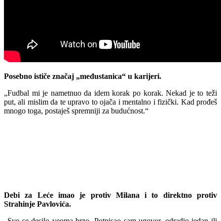
Posebno ističe značaj „međustanica“ u karijeri.
„Fudbal mi je nametnuo da idem korak po korak. Nekad je to teži
put, ali mislim da te upravo to ojača i mentalno i fizički. Kad prođeš
mnogo toga, postaješ spremniji za budućnost.“
Debi za Leće imao je protiv Milana i to direktno protiv
Strahinje Pavlovića.
„Sve se desilo veoma brzo. Potpisao sam ugovor, odradio jedan ili