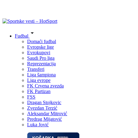
Fudbal
Domaći fudbal
Evropske lige
Evrokupovi
Saudi Pro liga
Reprezentacija
Transferi
Liga šampiona
Liga evrope
FK Crvena zvezda
FK Partizan
FSS
Dragan Stojkovic
Zvezdan Terzić
Aleksandar Mitrović
Predrag Mijatović
Luka Jović