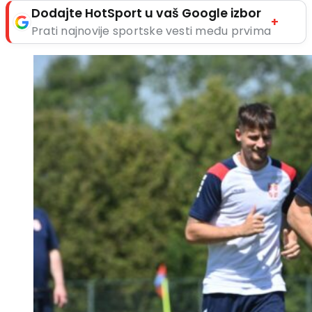
Dodajte HotSport u vaš Google izbor
+
Prati najnovije sportske vesti među prvima