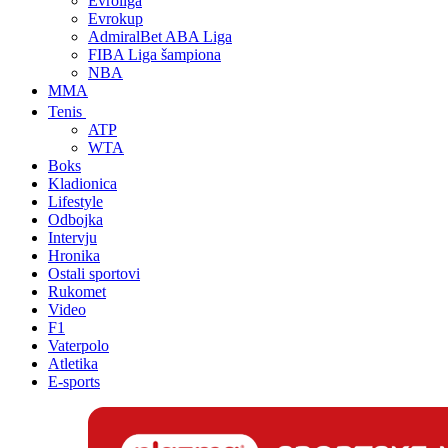
Evroliga
Evrokup
AdmiralBet ABA Liga
FIBA Liga šampiona
NBA
MMA
Tenis
ATP
WTA
Boks
Kladionica
Lifestyle
Odbojka
Intervju
Hronika
Ostali sportovi
Rukomet
Video
F1
Vaterpolo
Atletika
E-sports