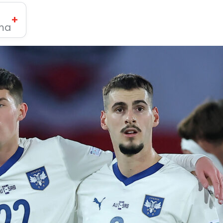
+
ima