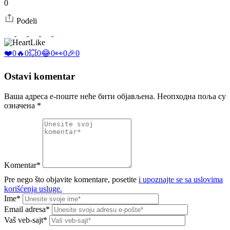
0
Podeli
Like
❤️
0
🔥
0
💥
0
😂
0
👀
0
🎉
0
Ostavi komentar
Ваша адреса е-поште неће бити објављена.
Неопходна поља су
означена
*
Komentar*
Pre nego što objavite komentare, posetite
i upoznajte se sa uslovima
korišćenja usluge.
Ime*
Email adresa*
Vaš veb-sajt*