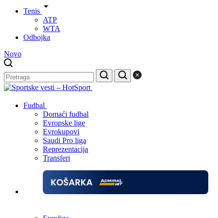
Tenis
ATP
WTA
Odbojka
Novo
Fudbal
Domaći fudbal
Evropske lige
Evrokupovi
Saudi Pro liga
Reprezentacija
Transferi