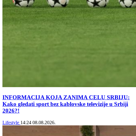
INFORMACIJA KOJA ZANIMA CELU SRBIJU:
Kako gledati sport bez kablovske televizije u Srbiji
2026?!
Lifestyle
14:24
08.08.2026.