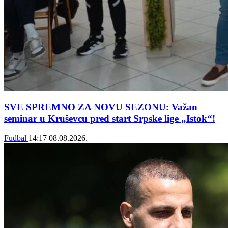
SVE SPREMNO ZA NOVU SEZONU: Važan
seminar u Kruševcu pred start Srpske lige „Istok“!
Fudbal
14:17
08.08.2026.