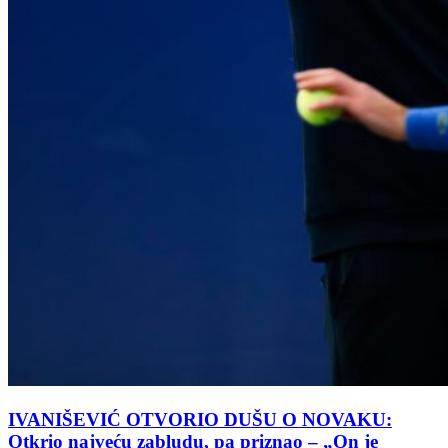
IVANIŠEVIĆ OTVORIO DUŠU O NOVAKU:
Otkrio najveću zabludu, pa priznao – „On je