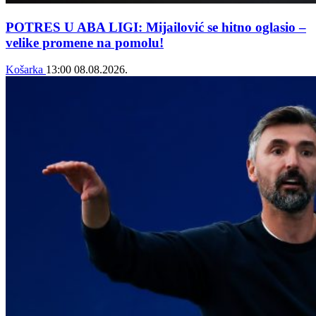
POTRES U ABA LIGI: Mijailović se hitno oglasio –
velike promene na pomolu!
Košarka
13:00
08.08.2026.