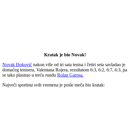
Kratak je bio Novak!
Novak Đoković
nakon više od tri sata tenisa i četiri seta savladao je
domaćeg tenisera, Valentana Rojera, rezultatom 6:3, 6:2, 6:7, 6:3, pa
se tako plasirao u treću rundu
Rolan Garosa.
Najveći sportista svih vremena je posle meča bio kratak: