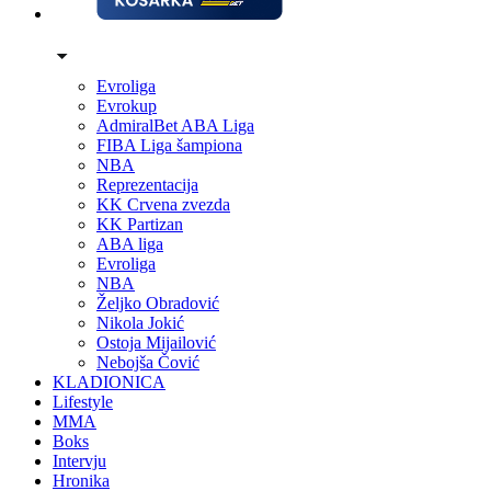
Evroliga
Evrokup
AdmiralBet ABA Liga
FIBA Liga šampiona
NBA
Reprezentacija
KK Crvena zvezda
KK Partizan
ABA liga
Evroliga
NBA
Željko Obradović
Nikola Jokić
Ostoja Mijailović
Nebojša Čović
KLADIONICA
Lifestyle
MMA
Boks
Intervju
Hronika