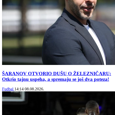
ŠARANOV OTVORIO DUŠU O ŽELEZNIČARU:
Otkrio tajnu uspeha, a spremaju se još dva poteza!
Fudbal
14:14
08.08.2026.