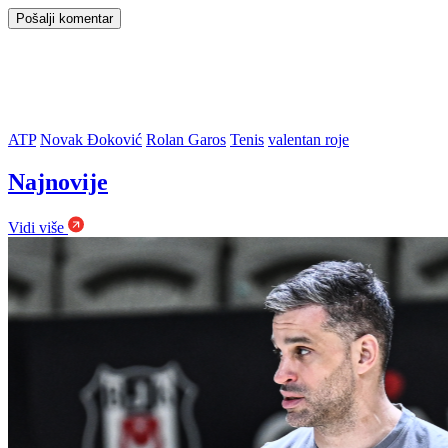
ATP
Novak Đoković
Rolan Garos
Tenis
valentan roje
Najnovije
Vidi više