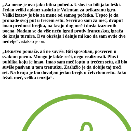
„Za mene je ovo jako bitna pobeda. Uslovi su bili jako teški.
Jedan veliki aplauz zaslužuje Valentan za prikazanu igru.
Veliki izazov je bio za mene od samog početka. Uspeo je da
pronađe svoj put u trećem setu. Servirao sam za meč, dvaput
imao prednost brejka, na kraju dug meč i dosta izazovnih
poena. Nadam se da više neću igrati protiv francuskog igrača
do kraja turnira. Dva okršaja i deluje mi kao da sam ovde dve
nedelje“,
istakao je on.
„Iskustvo pomaže, ali ne suviše. Biti sposoban, posvećen u
svakom poenu. Mnogo je lakše reći, nego realizovati. Plus i
publika koju je imao. Imao sam meč loptu u trećem setu, ali bio
suviše pasivan u tom trenutku. Zaslužio je da dobije taj treći
set. Na kraju je bio dovoljan jedan brejk u četvrtom setu. Jako
težak meč, velika tenzija“.