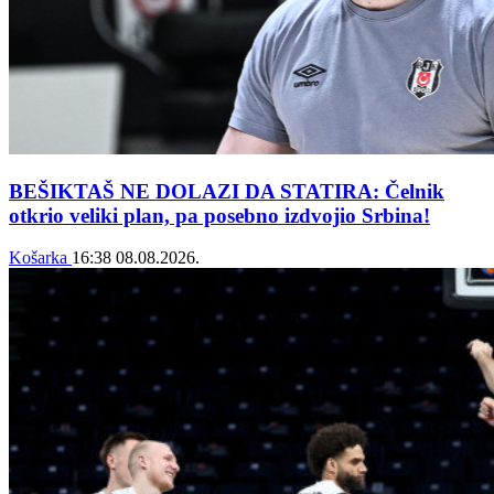
BEŠIKTAŠ NE DOLAZI DA STATIRA: Čelnik
otkrio veliki plan, pa posebno izdvojio Srbina!
Košarka
16:38
08.08.2026.