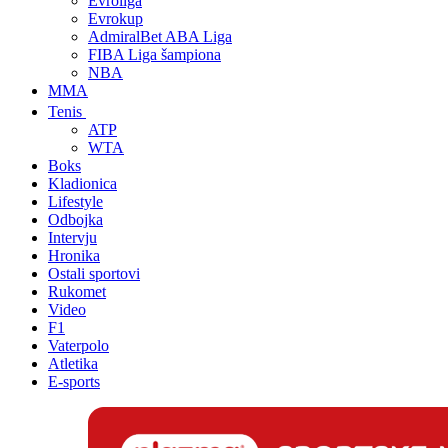
Evroliga
Evrokup
AdmiralBet ABA Liga
FIBA Liga šampiona
NBA
MMA
Tenis
ATP
WTA
Boks
Kladionica
Lifestyle
Odbojka
Intervju
Hronika
Ostali sportovi
Rukomet
Video
F1
Vaterpolo
Atletika
E-sports