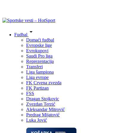
Fudbal
Domaći fudbal
Evropske lige
Evrokupovi
Saudi Pro liga
Reprezentacija
Transferi
Liga šampiona
Liga evrope
FK Crvena zvezda
FK Partizan
FSS
Dragan Stojkovic
Zvezdan Terzić
Aleksandar Mitrović
Predrag Mijatović
Luka Jović