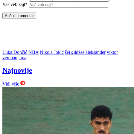
Vaš veb-sajt*
Luka Dončić
NBA
Nikola Jokić
šej gildžes aleksander
viktor
vembanjama
Najnovije
Vidi više