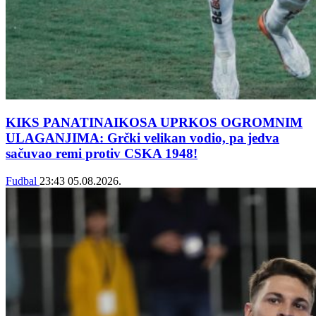
KIKS PANATINAIKOSA UPRKOS OGROMNIM
ULAGANJIMA: Grčki velikan vodio, pa jedva
sačuvao remi protiv CSKA 1948!
Fudbal
23:43
05.08.2026.