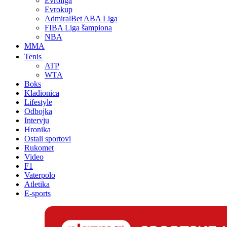
Evroliga
Evrokup
AdmiralBet ABA Liga
FIBA Liga šampiona
NBA
MMA
Tenis
ATP
WTA
Boks
Kladionica
Lifestyle
Odbojka
Intervju
Hronika
Ostali sportovi
Rukomet
Video
F1
Vaterpolo
Atletika
E-sports