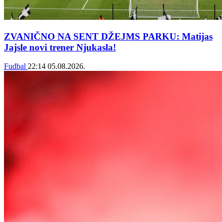
ZVANIČNO NA SENT DŽEJMS PARKU: Matijas
Jajsle novi trener Njukasla!
Fudbal
22:14
05.08.2026.