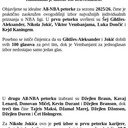
Objavljene su idealne
All-NBA petorke
za sezonu
2025/26
, čime je
praktično zaokružen ovogodišnji izbor najvažnijih individualnih
priznanja u NBA ligi. U
prvu petorku
uvršteni su
Šej Gildžes-
Aleksander, Nikola Jokić, Viktor Vembanjama, Luka Dončić
i
Kejd Kaningem
.
Posebno se ističe činjenica da su
Gildžes-Aleksander
i
Jokić
dobili
svih
100 glasova
za prvi tim, dok je Vembanjami za jednoglasan
izbor nedostajao samo jedan glas.
U
drugu All-NBA petorku
izabrani su
Džejlen Braun, Kavaj
Lenard, Donovan Mičel, Kevin Durant
i
Džejlen Branson
, dok
treći tim
čine
Tajris Maksi, Džamal Marej, Džejlen Džonson,
Džejlen Duren
i
Čet Holmgren
.
Za
Nikolu Jokića
ovo je
peti izbor u prvu petorku karijere
,