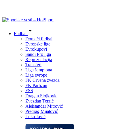
Fudbal
Domaći fudbal
Evropske lige
Evrokupovi
Saudi Pro liga
Reprezentacija
Transferi
Liga šampiona
Liga evrope
FK Crvena zvezda
FK Partizan
FSS
Dragan Stojkovic
Zvezdan Terzić
Aleksandar Mitrović
Predrag Mijatović
Luka Jović