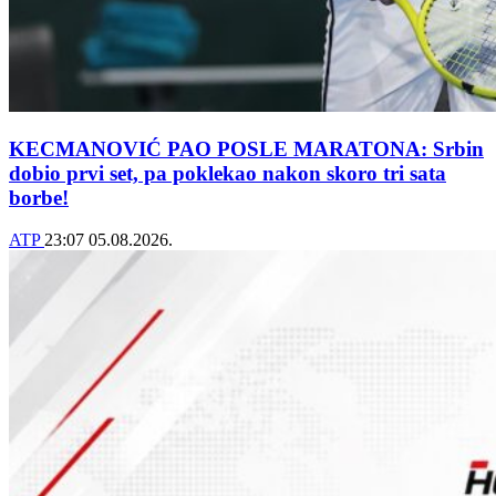
KECMANOVIĆ PAO POSLE MARATONA: Srbin
dobio prvi set, pa poklekao nakon skoro tri sata
borbe!
ATP
23:07
05.08.2026.