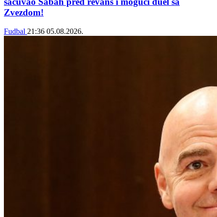
sačuvao Sabah pred revanš i mogući duel sa
Zvezdom!
Fudbal
21:36
05.08.2026.