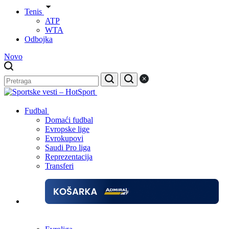
Tenis
ATP
WTA
Odbojka
Novo
Fudbal
Domaći fudbal
Evropske lige
Evrokupovi
Saudi Pro liga
Reprezentacija
Transferi