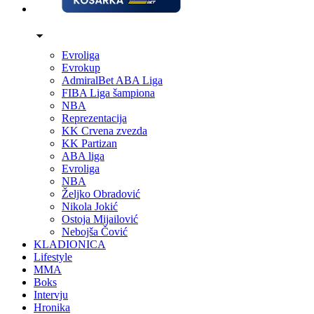
Evroliga
Evrokup
AdmiralBet ABA Liga
FIBA Liga šampiona
NBA
Reprezentacija
KK Crvena zvezda
KK Partizan
ABA liga
Evroliga
NBA
Željko Obradović
Nikola Jokić
Ostoja Mijailović
Nebojša Čović
KLADIONICA
Lifestyle
MMA
Boks
Intervju
Hronika