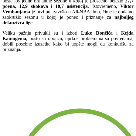
posle još jedne briljantne sezone u kojoj je prosečno beležio
27,7
poena, 12,9 skokova i 10,7 asistencija
. Istovremeno,
Viktor
Vembanjama
je prvi put završio u All-NBA timu, čime je dodatno
zaokružio sezonu u kojoj je poneo i priznanje za
najboljeg
defanzivca lige
.
Veliku pažnju privukli su i izbori
Luke Dončića
i
Kejda
Kaningema
, pošto su obojica, uprkos problemima sa povredama,
dobili posebne izuzetke kako bi uopšte mogli da konkurišu za
priznanja.