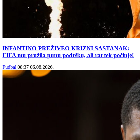
INFANTINO PREŽIVEO KRIZNI SASTANAK:
FIFA mu pružila punu podršku, ali rat tek počinje!
Fudbal
08:37
06.08.2026.