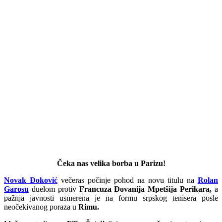
Čeka nas velika borba u Parizu!
Novak Đoković
večeras počinje pohod na novu titulu na
Rolan
Garosu
duelom protiv
Francuza Đovanija Mpetšija Perikara,
a
pažnja javnosti usmerena je na formu srpskog tenisera posle
neočekivanog poraza u
Rimu.