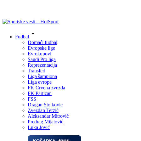
Fudbal
Domaći fudbal
Evropske lige
Evrokupovi
Saudi Pro liga
Reprezentacija
Transferi
Liga šampiona
Liga evrope
FK Crvena zvezda
FK Partizan
FSS
Dragan Stojkovic
Zvezdan Terzić
Aleksandar Mitrović
Predrag Mijatović
Luka Jović