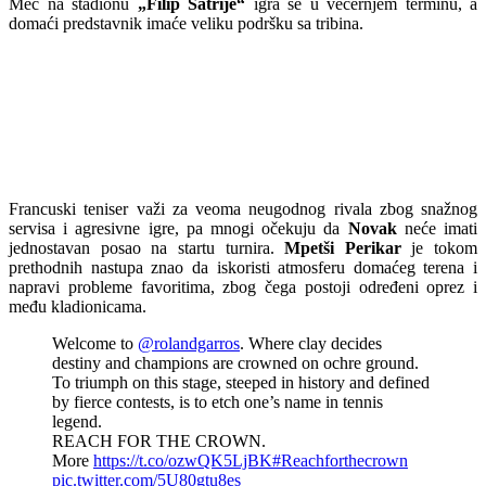
Meč na stadionu
„Filip Šatrije“
igra se u večernjem terminu, a
domaći predstavnik imaće veliku podršku sa tribina.
Francuski teniser važi za veoma neugodnog rivala zbog snažnog
servisa i agresivne igre, pa mnogi očekuju da
Novak
neće imati
jednostavan posao na startu turnira.
Mpetši Perikar
je tokom
prethodnih nastupa znao da iskoristi atmosferu domaćeg terena i
napravi probleme favoritima, zbog čega postoji određeni oprez i
među kladionicama.
Welcome to
@rolandgarros
. Where clay decides
destiny and champions are crowned on ochre ground.
To triumph on this stage, steeped in history and defined
by fierce contests, is to etch one’s name in tennis
legend.
REACH FOR THE CROWN.
More
https://t.co/ozwQK5LjBK
#Reachforthecrown
pic.twitter.com/5U80gtu8es