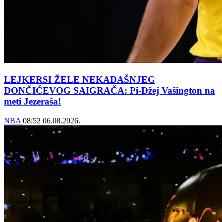
LEJKERSI ŽELE NEKADAŠNJEG
DONČIĆEVOG SAIGRAČA: Pi-Džej Vašington na
meti Jezeraša!
NBA
08:52
06.08.2026.