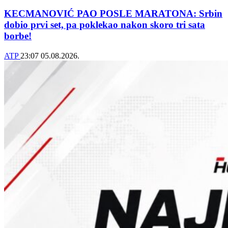
KECMANOVIĆ PAO POSLE MARATONA: Srbin
dobio prvi set, pa poklekao nakon skoro tri sata
borbe!
ATP
23:07
05.08.2026.