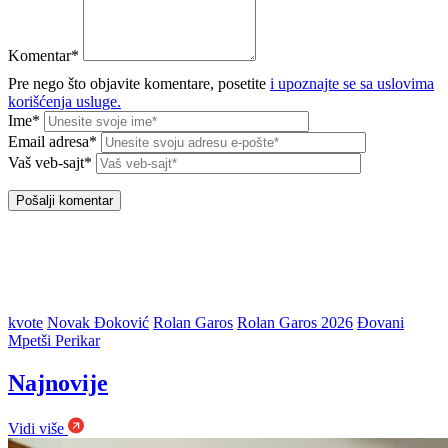
Komentar*
Pre nego što objavite komentare, posetite
i upoznajte se sa uslovima
korišćenja usluge.
Ime*
Email adresa*
Vaš veb-sajt*
kvote
Novak Đoković
Rolan Garos
Rolan Garos 2026
Đovani
Mpetši Perikar
Najnovije
Vidi više