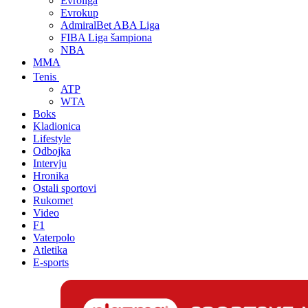
Evroliga
Evrokup
AdmiralBet ABA Liga
FIBA Liga šampiona
NBA
MMA
Tenis
ATP
WTA
Boks
Kladionica
Lifestyle
Odbojka
Intervju
Hronika
Ostali sportovi
Rukomet
Video
F1
Vaterpolo
Atletika
E-sports