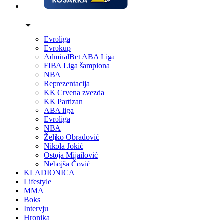
Evroliga
Evrokup
AdmiralBet ABA Liga
FIBA Liga šampiona
NBA
Reprezentacija
KK Crvena zvezda
KK Partizan
ABA liga
Evroliga
NBA
Željko Obradović
Nikola Jokić
Ostoja Mijailović
Nebojša Čović
KLADIONICA
Lifestyle
MMA
Boks
Intervju
Hronika