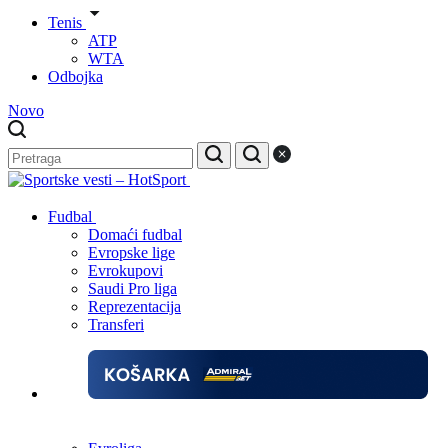
Tenis
ATP
WTA
Odbojka
Novo
Fudbal
Domaći fudbal
Evropske lige
Evrokupovi
Saudi Pro liga
Reprezentacija
Transferi