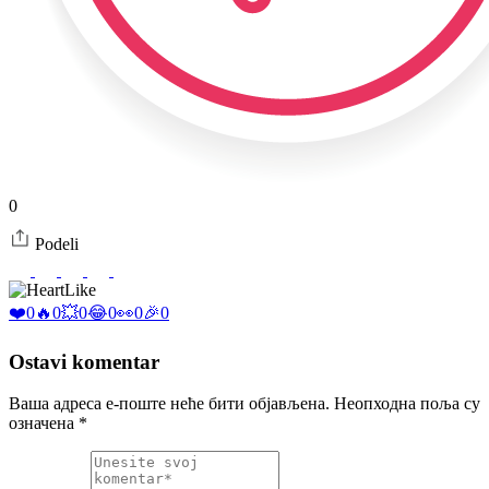
0
Podeli
Like
❤️
0
🔥
0
💥
0
😂
0
👀
0
🎉
0
Ostavi komentar
Ваша адреса е-поште неће бити објављена.
Неопходна поља су
означена
*