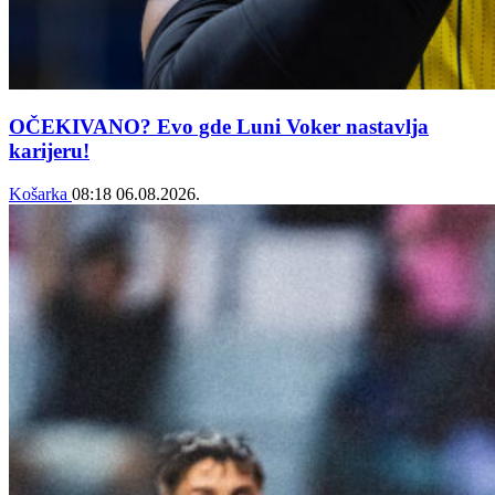
OČEKIVANO? Evo gde Luni Voker nastavlja
karijeru!
Košarka
08:18
06.08.2026.