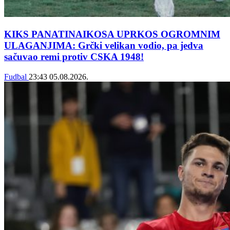
KIKS PANATINAIKOSA UPRKOS OGROMNIM
ULAGANJIMA: Grčki velikan vodio, pa jedva
sačuvao remi protiv CSKA 1948!
Fudbal
23:43
05.08.2026.