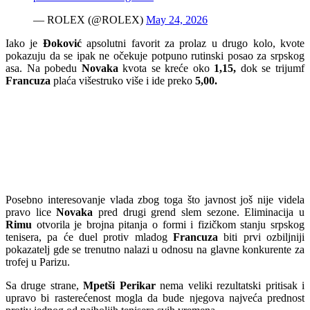
— ROLEX (@ROLEX)
May 24, 2026
Iako je
Đoković
apsolutni favorit za prolaz u drugo kolo, kvote
pokazuju da se ipak ne očekuje potpuno rutinski posao za srpskog
asa. Na pobedu
Novaka
kvota se kreće oko
1,15,
dok se trijumf
Francuza
plaća višestruko više i ide preko
5,00.
Posebno interesovanje vlada zbog toga što javnost još nije videla
pravo lice
Novaka
pred drugi grend slem sezone. Eliminacija u
Rimu
otvorila je brojna pitanja o formi i fizičkom stanju srpskog
tenisera, pa će duel protiv mladog
Francuza
biti prvi ozbiljniji
pokazatelj gde se trenutno nalazi u odnosu na glavne konkurente za
trofej u Parizu.
Sa druge strane,
Mpetši Perikar
nema veliki rezultatski pritisak i
upravo bi rasterećenost mogla da bude njegova najveća prednost