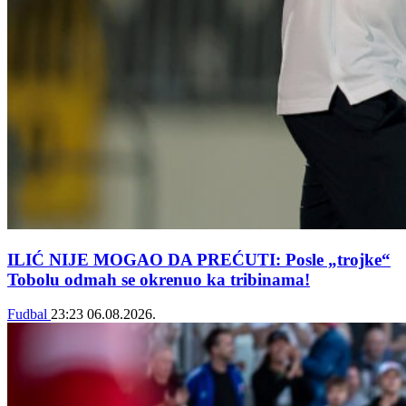
ILIĆ NIJE MOGAO DA PREĆUTI: Posle „trojke“
Tobolu odmah se okrenuo ka tribinama!
Fudbal
23:23
06.08.2026.