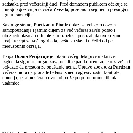
zadataka pred večerašnji duel. Pred domaćom publikom očekuje se
mnogo agresivnija i čvršća
Zvezda,
posebno u segmentu presinga i
igre u tranziciji.
Sa druge strane,
Partizan
u
Pionir
dolazi sa velikom dozom
samopouzdanja i jasnim ciljem da već večeras završi posao i
obezbedi plasman u finale. Crno-beli su pokazali da ove sezone
imaju recept za večitog rivala, pošto su slavili u četiri od pet
međusobnih okršaja.
Ekipa
Đoana Penjaroje
je tokom većeg dela prve utakmice
izgledala sigurno i organizovano, ali je pad koncentracije u završnici
pokazao da prostora za opuštanje nema. Upravo zbog toga
Partizan
večeras mora da pronađe balans između agresivnosti i kontrole
emocija, jer atmosfera u dvorani može potpuno promeniti tok
utakmice.