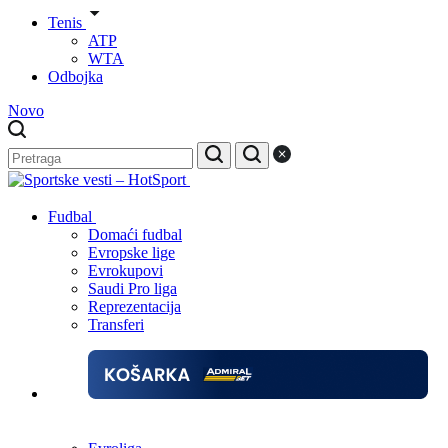
Tenis
ATP
WTA
Odbojka
Novo
Fudbal
Domaći fudbal
Evropske lige
Evrokupovi
Saudi Pro liga
Reprezentacija
Transferi