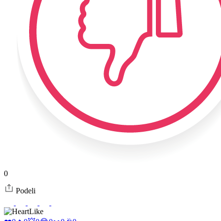
0
Podeli
Like