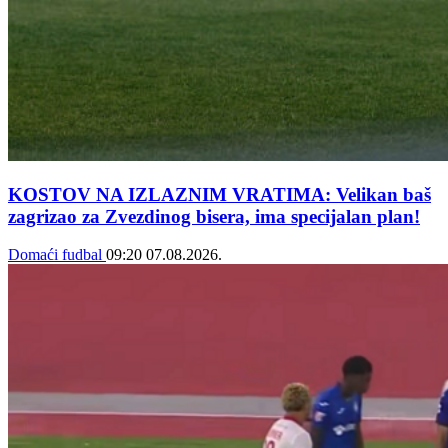
KOSTOV NA IZLAZNIM VRATIMA: Velikan baš
zagrizao za Zvezdinog bisera, ima specijalan plan!
Domaći fudbal
09:20
07.08.2026.