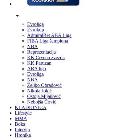
Evroliga
Evrokup
AdmiralBet ABA Liga
FIBA Liga šampiona
NBA
Reprezentacija
KK Crvena zvezda
KK Partizan
ABA liga
Evroliga
NBA
Željko Obradović
Nikola Jokić
Ostoja Mijailović
Nebojša Čović
KLADIONICA
Lifestyle
MMA
Boks
Intervju
Hronika