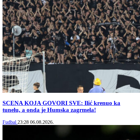
SCENA KOJA GOVORI SVE: Ilić krenuo ka
tunelu, a onda je Humska zagrmela!
Fudbal
23:28
06.08.2026.