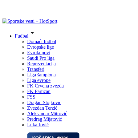
Fudbal
Domaći fudbal
Evropske lige
Evrokupovi
Saudi Pro liga
Reprezentacija
Transferi
Liga šampiona
Liga evrope
FK Crvena zvezda
FK Partizan
FSS
Dragan Stojkovic
Zvezdan Terzić
Aleksandar Mitrović
Predrag Mijatović
Luka Jović