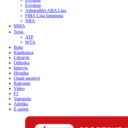
Evroliga
Evrokup
AdmiralBet ABA Liga
FIBA Liga šampiona
NBA
MMA
Tenis
ATP
WTA
Boks
Kladionica
Lifestyle
Odbojka
Intervju
Hronika
Ostali sportovi
Rukomet
Video
F1
Vaterpolo
Atletika
E-sports