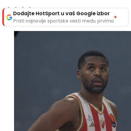
Dodajte HotSport u vaš Google izbor
+
Prati najnovije sportske vesti među prvima