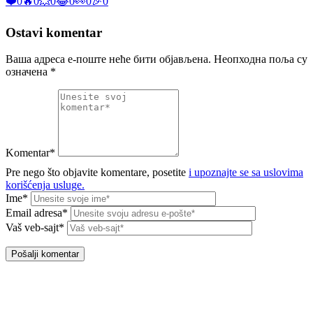
❤️
0
🔥
0
💥
0
😂
0
👀
0
🎉
0
Ostavi komentar
Ваша адреса е-поште неће бити објављена.
Неопходна поља су
означена
*
Komentar*
Pre nego što objavite komentare, posetite
i upoznajte se sa uslovima
korišćenja usluge.
Ime*
Email adresa*
Vaš veb-sajt*