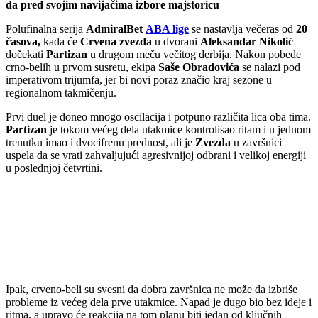
da pred svojim navijačima izbore majstoricu
Polufinalna serija
AdmiralBet
ABA lige
se nastavlja večeras od
20
časova,
kada će
Crvena zvezda
u dvorani
Aleksandar Nikolić
dočekati
Partizan
u drugom meču večitog derbija. Nakon pobede
crno-belih u prvom susretu, ekipa
Saše Obradovića
se nalazi pod
imperativom trijumfa, jer bi novi poraz značio kraj sezone u
regionalnom takmičenju.
Prvi duel je doneo mnogo oscilacija i potpuno različita lica oba tima.
Partizan
je tokom većeg dela utakmice kontrolisao ritam i u jednom
trenutku imao i dvocifrenu prednost, ali je
Zvezda
u završnici
uspela da se vrati zahvaljujući agresivnijoj odbrani i velikoj energiji
u poslednjoj četvrtini.
Ipak, crveno-beli su svesni da dobra završnica ne može da izbriše
probleme iz većeg dela prve utakmice. Napad je dugo bio bez ideje i
ritma, a upravo će reakcija na tom planu biti jedan od ključnih