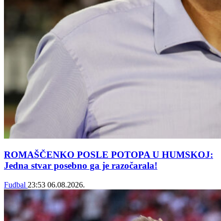
ROMAŠČENKO POSLE POTOPA U HUMSKOJ:
Jedna stvar posebno ga je razočarala!
Fudbal
23:53
06.08.2026.