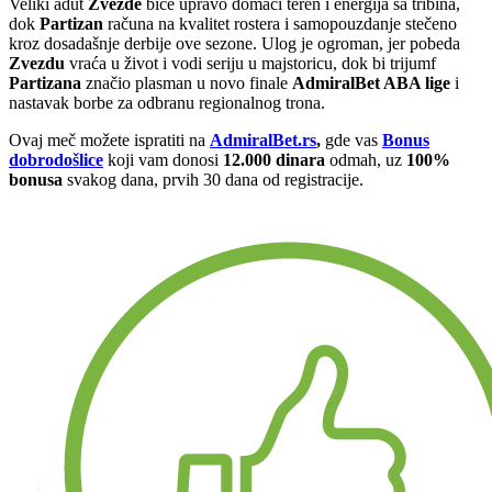
Veliki adut
Zvezde
biće upravo domaći teren i energija sa tribina,
dok
Partizan
računa na kvalitet rostera i samopouzdanje stečeno
kroz dosadašnje derbije ove sezone. Ulog je ogroman, jer pobeda
Zvezdu
vraća u život i vodi seriju u majstoricu, dok bi trijumf
Partizana
značio plasman u novo finale
AdmiralBet ABA lige
i
nastavak borbe za odbranu regionalnog trona.
Ovaj meč možete ispratiti na
AdmiralBet.rs
,
gde vas
Bonus
dobrodošlice
koji vam donosi
12.000 dinara
odmah, uz
100%
bonusa
svakog dana, prvih 30 dana od registracije.