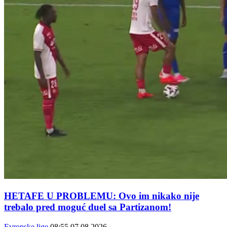
HETAFE U PROBLEMU: Ovo im nikako nije
trebalo pred moguć duel sa Partizanom!
Evropske lige
08:55
07.08.2026.