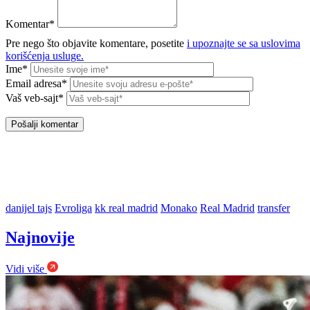
Komentar*
Pre nego što objavite komentare, posetite
i upoznajte se sa uslovima
korišćenja usluge.
Ime*
Email adresa*
Vaš veb-sajt*
danijel tajs
Evroliga
kk real madrid
Monako
Real Madrid
transfer
Najnovije
Vidi više