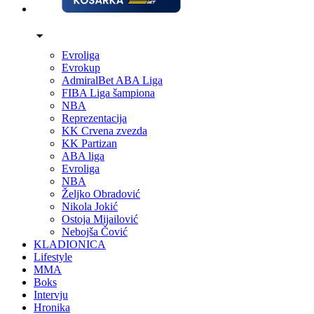
Evroliga
Evrokup
AdmiralBet ABA Liga
FIBA Liga šampiona
NBA
Reprezentacija
KK Crvena zvezda
KK Partizan
ABA liga
Evroliga
NBA
Željko Obradović
Nikola Jokić
Ostoja Mijailović
Nebojša Čović
KLADIONICA
Lifestyle
MMA
Boks
Intervju
Hronika