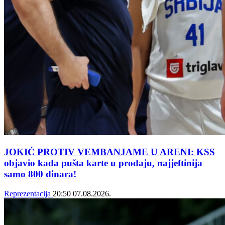
JOKIĆ PROTIV VEMBANJAME U ARENI: KSS
objavio kada pušta karte u prodaju, najjeftinija
samo 800 dinara!
Reprezentacija
20:50
07.08.2026.