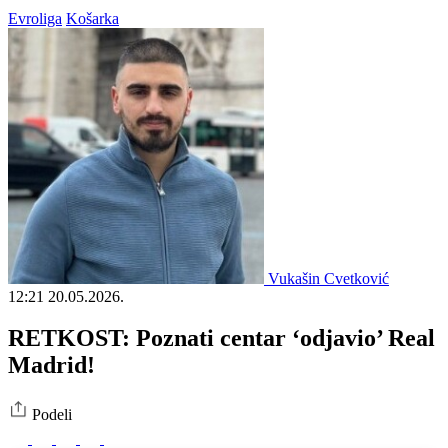
Evroliga
Košarka
Vukašin Cvetković
12:21
20.05.2026.
RETKOST: Poznati centar ‘odjavio’ Real
Madrid!
Podeli