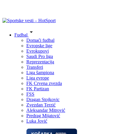
Fudbal
Domaći fudbal
Evropske lige
Evrokupovi
Saudi Pro liga
Reprezentacija
Transferi
Liga šampiona
Liga evrope
FK Crvena zvezda
FK Partizan
FSS
Dragan Stojkovic
Zvezdan Terzić
Aleksandar Mitrović
Predrag Mijatović
Luka Jović