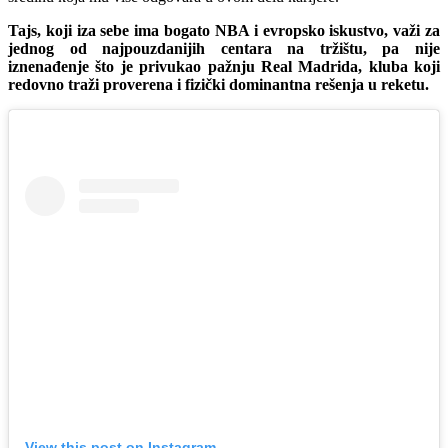
Tajs, koji iza sebe ima bogato NBA i evropsko iskustvo, važi za
jednog od najpouzdanijih centara na tržištu, pa nije
iznenađenje što je privukao pažnju Real Madrida, kluba koji
redovno traži proverena i fizički dominantna rešenja u reketu.
View this post on Instagram