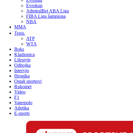
Evroliga
Evrokup
AdmiralBet ABA Liga
FIBA Liga šampiona
NBA
MMA
Tenis
ATP
WTA
Boks
Kladionica
Lifestyle
Odbojka
Intervju
Hronika
Ostali sportovi
Rukomet
Video
F1
Vaterpolo
Atletika
E-sports