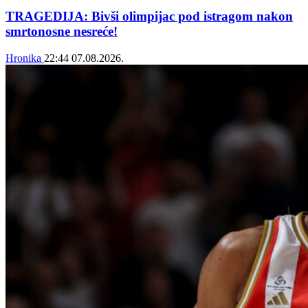
TRAGEDIJA: Bivši olimpijac pod istragom nakon
smrtonosne nesreće!
Hronika
22:44
07.08.2026.