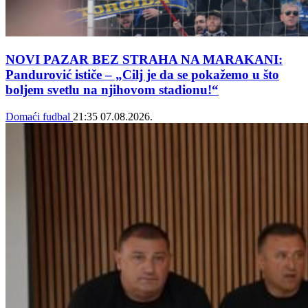
NOVI PAZAR BEZ STRAHA NA MARAKANI:
Pandurović ističe – „Cilj je da se pokažemo u što
boljem svetlu na njihovom stadionu!“
Domaći fudbal
21:35
07.08.2026.