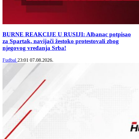
BURNE REAKCIJE U RUSIJI: Albanac potpisao
za Spartak, navijači žestoko protestovali zbog
njegovog vređanja Srba!
Fudbal
23:01
07.08.2026.