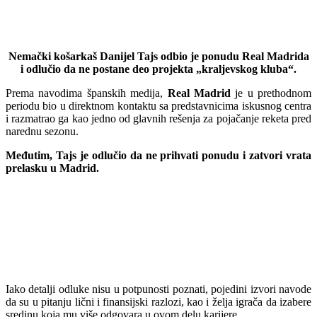
Nemački košarkaš Danijel Tajs odbio je ponudu Real Madrida
i odlučio da ne postane deo projekta „kraljevskog kluba“.
Prema navodima španskih medija,
Real Madrid
je u prethodnom
periodu bio u direktnom kontaktu sa predstavnicima iskusnog centra
i razmatrao ga kao jedno od glavnih rešenja za pojačanje reketa pred
narednu sezonu.
Međutim, Tajs je odlučio da ne prihvati ponudu i zatvori vrata
prelasku u Madrid.
Iako detalji odluke nisu u potpunosti poznati, pojedini izvori navode
da su u pitanju lični i finansijski razlozi, kao i želja igrača da izabere
sredinu koja mu više odgovara u ovom delu karijere.