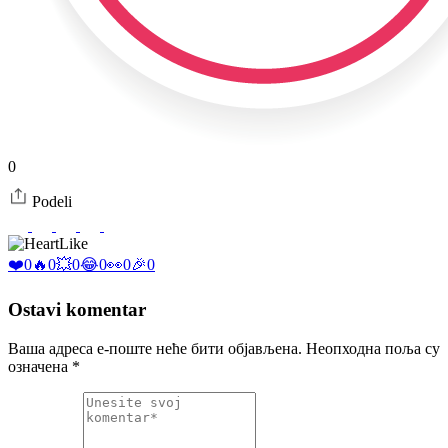
0
Podeli
Like
❤️
0
🔥
0
💥
0
😂
0
👀
0
🎉
0
Ostavi komentar
Ваша адреса е-поште неће бити објављена.
Неопходна поља су
означена
*