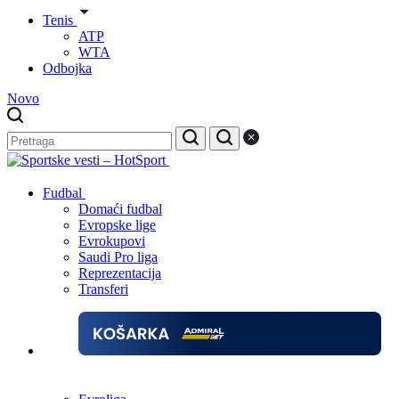
Tenis
ATP
WTA
Odbojka
Novo
Fudbal
Domaći fudbal
Evropske lige
Evrokupovi
Saudi Pro liga
Reprezentacija
Transferi