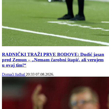
RADNIČKI TRAŽI PRVE BODOVE: Dudić jasan
pred Zemun – „Nemam čarobni štapić, ali verujem
u ovaj tim!“
Domaći fudbal
20:33
07.08.2026.