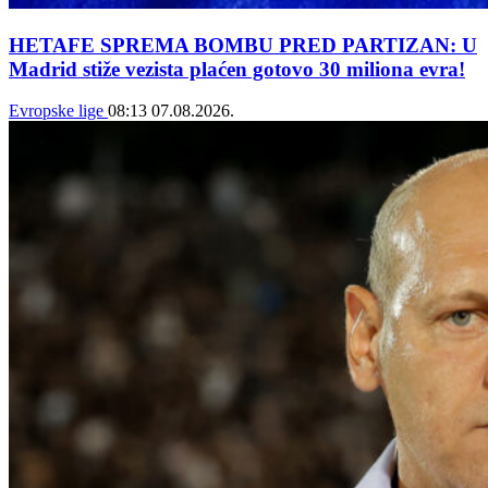
HETAFE SPREMA BOMBU PRED PARTIZAN: U
Madrid stiže vezista plaćen gotovo 30 miliona evra!
Evropske lige
08:13
07.08.2026.