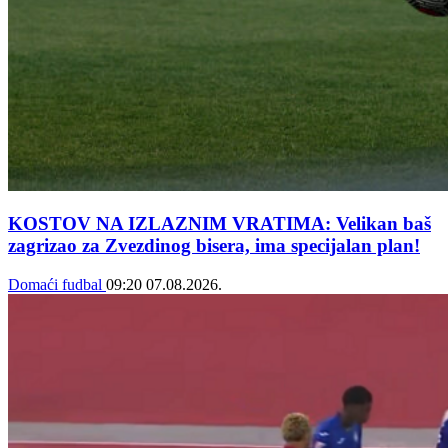
KOSTOV NA IZLAZNIM VRATIMA: Velikan baš
zagrizao za Zvezdinog bisera, ima specijalan plan!
Domaći fudbal
09:20
07.08.2026.