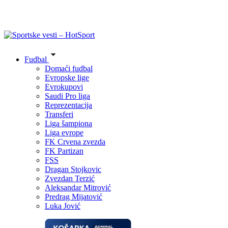
Fudbal
Domaći fudbal
Evropske lige
Evrokupovi
Saudi Pro liga
Reprezentacija
Transferi
Liga šampiona
Liga evrope
FK Crvena zvezda
FK Partizan
FSS
Dragan Stojkovic
Zvezdan Terzić
Aleksandar Mitrović
Predrag Mijatović
Luka Jović