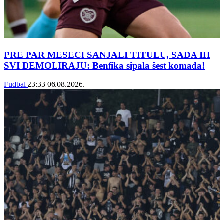
PRE PAR MESECI SANJALI TITULU, SADA IH
SVI DEMOLIRAJU: Benfika sipala šest komada!
Fudbal
23:33
06.08.2026.