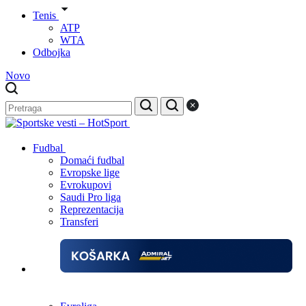
Tenis
ATP
WTA
Odbojka
Novo
Fudbal
Domaći fudbal
Evropske lige
Evrokupovi
Saudi Pro liga
Reprezentacija
Transferi