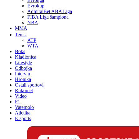
Evroliga
Evrokup
AdmiralBet ABA Liga
FIBA Liga šampiona
NBA
MMA
Tenis
ATP
WTA
Boks
Kladionica
Lifestyle
Odbojka
Intervju
Hronika
Ostali sportovi
Rukomet
Video
F1
Vaterpolo
Atletika
E-sports