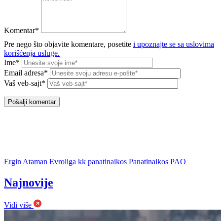
Komentar*
Pre nego što objavite komentare, posetite
i upoznajte se sa uslovima
korišćenja usluge.
Ime*
Email adresa*
Vaš veb-sajt*
Ergin Ataman
Evroliga
kk panatinaikos
Panatinaikos
PAO
Najnovije
Vidi više