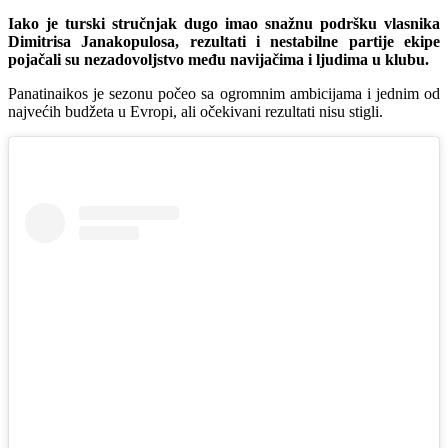
Iako je turski stručnjak dugo imao snažnu podršku vlasnika
Dimitrisa Janakopulosa, rezultati i nestabilne partije ekipe
pojačali su nezadovoljstvo među navijačima i ljudima u klubu.
Panatinaikos je sezonu počeo sa ogromnim ambicijama i jednim od
najvećih budžeta u Evropi, ali očekivani rezultati nisu stigli.