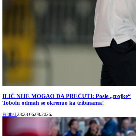
ILIĆ NIJE MOGAO DA PREĆUTI: Posle „trojke“
Tobolu odmah se okrenuo ka tribinama!
Fudbal
23:23
06.08.2026.