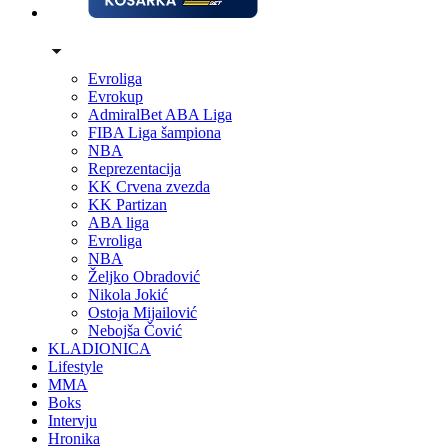
Evroliga
Evrokup
AdmiralBet ABA Liga
FIBA Liga šampiona
NBA
Reprezentacija
KK Crvena zvezda
KK Partizan
ABA liga
Evroliga
NBA
Željko Obradović
Nikola Jokić
Ostoja Mijailović
Nebojša Čović
KLADIONICA
Lifestyle
MMA
Boks
Intervju
Hronika