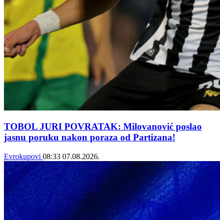
TOBOL JURI POVRATAK: Milovanović poslao
jasnu poruku nakon poraza od Partizana!
Evrokupovi
08:33
07.08.2026.