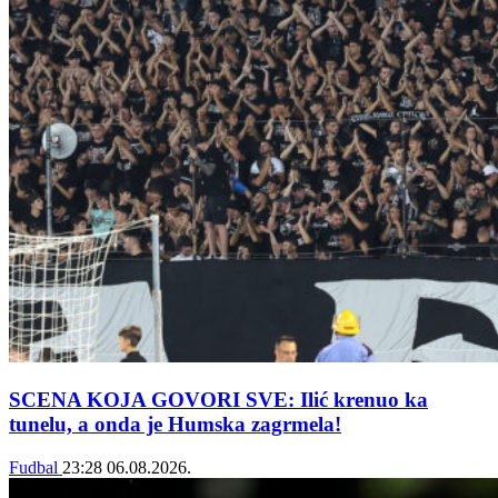
SCENA KOJA GOVORI SVE: Ilić krenuo ka
tunelu, a onda je Humska zagrmela!
Fudbal
23:28
06.08.2026.