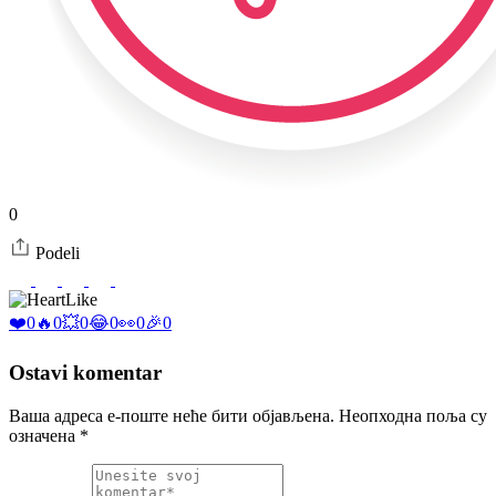
0
Podeli
Like
❤️
0
🔥
0
💥
0
😂
0
👀
0
🎉
0
Ostavi komentar
Ваша адреса е-поште неће бити објављена.
Неопходна поља су
означена
*