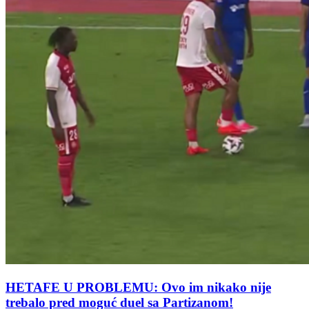
HETAFE U PROBLEMU: Ovo im nikako nije
trebalo pred moguć duel sa Partizanom!