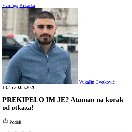
Evroliga
Košarka
Vukašin Cvetković
13:45
20.05.2026.
PREKIPELO IM JE? Ataman na korak
od otkaza!
Podeli