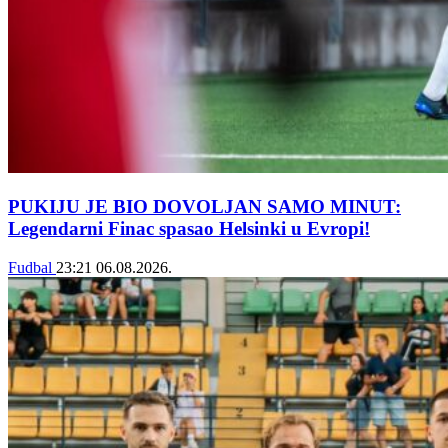
PUKIJU JE BIO DOVOLJAN SAMO MINUT:
Legendarni Finac spasao Helsinki u Evropi!
Fudbal
23:21
06.08.2026.