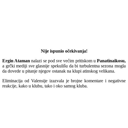
Nije ispunio očekivanja!
Ergin Ataman
nalazi se pod sve većim pritiskom u
Panatinaikosu,
a grčki mediji sve glasnije spekulišu da bi turbulentna sezona mogla
da dovede u pitanje njegov ostanak na klupi atinskog velikana.
Eliminacija od Valensije izazvala je brojne komentare i negativne
reakcije, kako u klubu, tako i oko samog kluba.