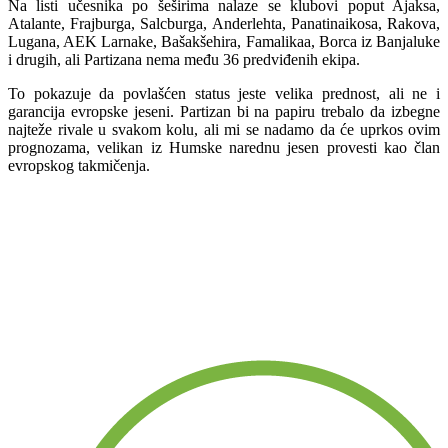
Na listi učesnika po šeširima nalaze se klubovi poput Ajaksa,
Atalante, Frajburga, Salcburga, Anderlehta, Panatinaikosa, Rakova,
Lugana, AEK Larnake, Bašakšehira, Famalikaa, Borca iz Banjaluke
i drugih, ali Partizana nema među 36 predviđenih ekipa.
To pokazuje da povlašćen status jeste velika prednost, ali ne i
garancija evropske jeseni. Partizan bi na papiru trebalo da izbegne
najteže rivale u svakom kolu, ali mi se nadamo da će uprkos ovim
prognozama, velikan iz Humske narednu jesen provesti kao član
evropskog takmičenja.