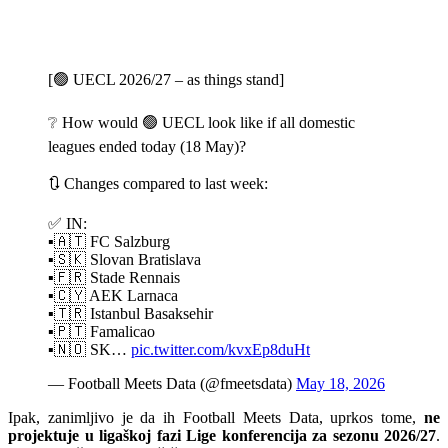
[🟢 UECL 2026/27 – as things stand]
❔ How would 🟢 UECL look like if all domestic
leagues ended today (18 May)?
🔃 Changes compared to last week:
✅ IN:
▪️🇦🇹 FC Salzburg
▪️🇸🇰 Slovan Bratislava
▪️🇫🇷 Stade Rennais
▪️🇨🇾 AEK Larnaca
▪️🇹🇷 Istanbul Basaksehir
▪️🇵🇹 Famalicao
▪️🇳🇴 SK…
pic.twitter.com/kvxEp8duHt
— Football Meets Data (@fmeetsdata)
May 18, 2026
Ipak, zanimljivo je da ih Football Meets Data, uprkos tome,
ne
projektuje u ligaškoj fazi Lige konferencija za sezonu 2026/27
.