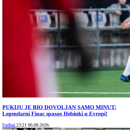
PUKIJU JE BIO DOVOLJAN SAMO MINUT:
Legendarni Finac spasao Helsinki u Evropi!
Fudbal
23:21
06.08.2026.