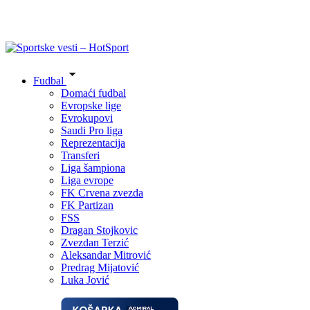
Fudbal
Domaći fudbal
Evropske lige
Evrokupovi
Saudi Pro liga
Reprezentacija
Transferi
Liga šampiona
Liga evrope
FK Crvena zvezda
FK Partizan
FSS
Dragan Stojkovic
Zvezdan Terzić
Aleksandar Mitrović
Predrag Mijatović
Luka Jović