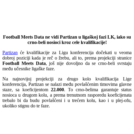
Football Meets Data ne vidi Partizan u ligaškoj fazi LK, iako su
crno-beli nosioci kroz cele kvalifikacije!
Partizan
će kvalifikacije za Ligu konferencija dočekati u veoma
dobroj poziciji kada je reč o žrebu, ali to, prema projekciji stranice
Football Meets Data
, još nije dovoljno da se crno-beli svrstaju
među učesnike ligaške faze.
Na najnovijoj projekciji za drugo kolo kvalifikacija Lige
konferencija, Partizan se nalazi među povlašćenim timovima glavne
staze, sa koeficijentom
22.000
. To crno-belima garantuje status
nosioca u drugom kolu, a prema trenutnom rasporedu koeficijenata
trebalo bi da budu povlašćeni i u trećem kolu, kao i u plej-ofu,
ukoliko stignu do te faze.