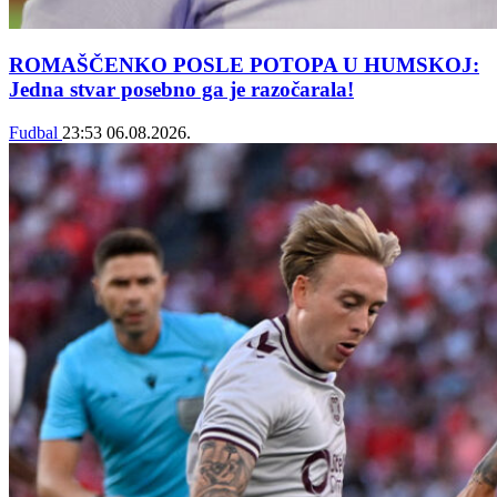
ROMAŠČENKO POSLE POTOPA U HUMSKOJ:
Jedna stvar posebno ga je razočarala!
Fudbal
23:53
06.08.2026.