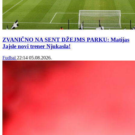
ZVANIČNO NA SENT DŽEJMS PARKU: Matijas
Jajsle novi trener Njukasla!
Fudbal
22:14
05.08.2026.