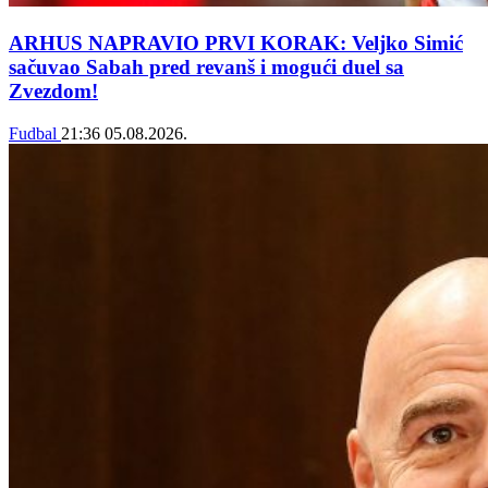
ARHUS NAPRAVIO PRVI KORAK: Veljko Simić
sačuvao Sabah pred revanš i mogući duel sa
Zvezdom!
Fudbal
21:36
05.08.2026.