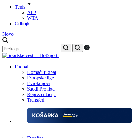
Tenis
ATP
WTA
Odbojka
Novo
Fudbal
Domaći fudbal
Evropske lige
Evrokupovi
Saudi Pro liga
Reprezentacija
Transferi