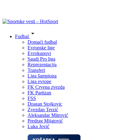
Fudbal
Domaći fudbal
Evropske lige
Evrokupovi
Saudi Pro liga
Reprezentacija
Transferi
Liga šampiona
Liga evrope
FK Crvena zvezda
FK Partizan
FSS
Dragan Stojkovic
Zvezdan Terzić
Aleksandar Mitrović
Predrag Mijatović
Luka Jović