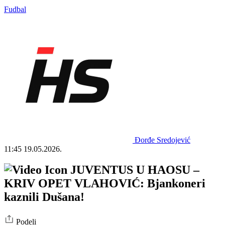
Fudbal
Đorđe Sredojević
11:45
19.05.2026.
JUVENTUS U HAOSU –
KRIV OPET VLAHOVIĆ: Bjankoneri
kaznili Dušana!
Podeli