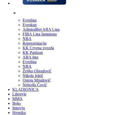
Evroliga
Evrokup
AdmiralBet ABA Liga
FIBA Liga šampiona
NBA
Reprezentacija
KK Crvena zvezda
KK Partizan
ABA liga
Evroliga
NBA
Željko Obradović
Nikola Jokić
Ostoja Mijailović
Nebojša Čović
KLADIONICA
Lifestyle
MMA
Boks
Intervju
Hronika