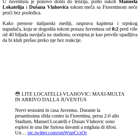
U Juventusu je ponovo došlo do tenzija, pošto sukob
Manuela
Lokatelija
i
Dušana Vlahovića
tokom meča sa Fiorentinom neće
proći bez posledica.
Kako prenose italijanski mediji, rasprava kapitena i srpskog
napadača, koja se dogodila tokom poraza Juventusa od
0:2
pred više
od 40 hiljada navijača na stadionu, ocenjena je kao previše upadljiva
da bi klub prešao preko nje bez reakcije.
😳 LITE LOCATELLI-VLAHOVIC: MAXI-MULTA
IN ARRIVO DALLA JUVENTUS
Nervi tesissimi in casa Juventus. Durante la
pesantissima sfida contro la Fiorentina, persa 2-0 allo
Stadium, Manuel Locatelli e Dusan Vlahovic sono
esplosi in una lite furiosa davanti a migliaia di tifosi.
Un…
pic.twitter.com/omWnpCczOr