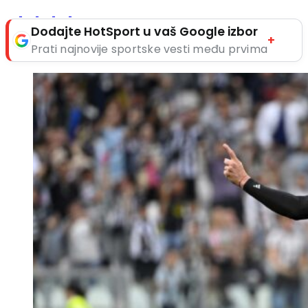
Dodajte HotSport u vaš Google izbor
+
Prati najnovije sportske vesti među prvima