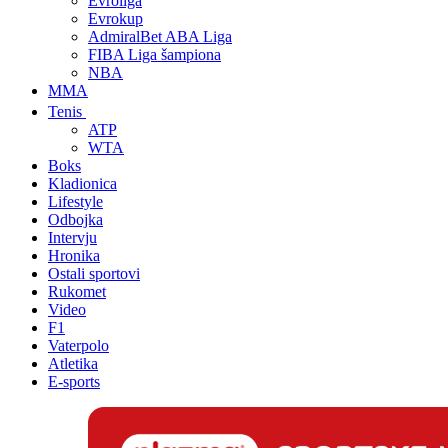
Evroliga
Evrokup
AdmiralBet ABA Liga
FIBA Liga šampiona
NBA
MMA
Tenis
ATP
WTA
Boks
Kladionica
Lifestyle
Odbojka
Intervju
Hronika
Ostali sportovi
Rukomet
Video
F1
Vaterpolo
Atletika
E-sports