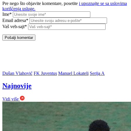
Pre nego što objavite komentare, posetite
i upoznajte se sa uslovima
korišćenja usluge.
Ime*
Email adresa*
Vaš veb-sajt*
Dušan Vlahović
FK Juventus
Manuel Lokateli
Serija A
Najnovije
Vidi više