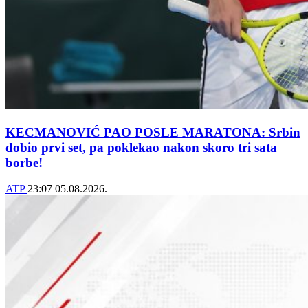
KECMANOVIĆ PAO POSLE MARATONA: Srbin
dobio prvi set, pa poklekao nakon skoro tri sata
borbe!
ATP
23:07
05.08.2026.