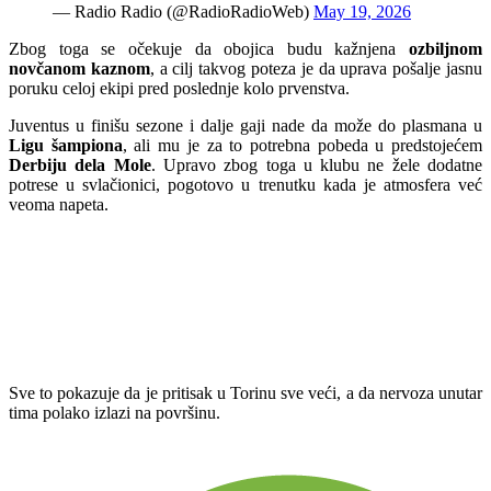
— Radio Radio (@RadioRadioWeb)
May 19, 2026
Zbog toga se očekuje da obojica budu kažnjena
ozbiljnom
novčanom kaznom
, a cilj takvog poteza je da uprava pošalje jasnu
poruku celoj ekipi pred poslednje kolo prvenstva.
Juventus u finišu sezone i dalje gaji nade da može do plasmana u
Ligu šampiona
, ali mu je za to potrebna pobeda u predstojećem
Derbiju dela Mole
. Upravo zbog toga u klubu ne žele dodatne
potrese u svlačionici, pogotovo u trenutku kada je atmosfera već
veoma napeta.
Sve to pokazuje da je pritisak u Torinu sve veći, a da nervoza unutar
tima polako izlazi na površinu.