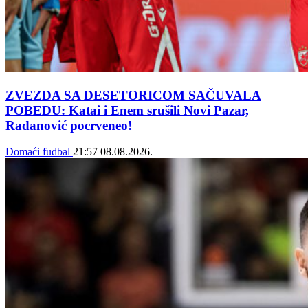
ZVEZDA SA DESETORICOM SAČUVALA
POBEDU: Katai i Enem srušili Novi Pazar,
Radanović pocrveneo!
Domaći fudbal
21:57
08.08.2026.