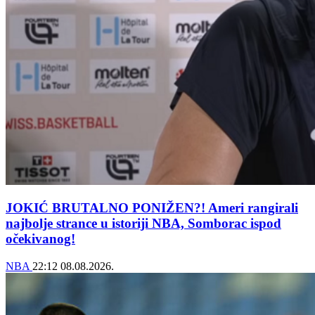
JOKIĆ BRUTALNO PONIŽEN?! Ameri rangirali
najbolje strance u istoriji NBA, Somborac ispod
očekivanog!
NBA
22:12
08.08.2026.