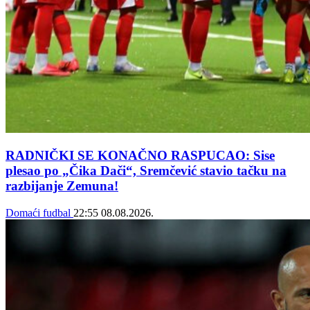
RADNIČKI SE KONAČNO RASPUCAO: Sise
plesao po „Čika Dači“, Sremčević stavio tačku na
razbijanje Zemuna!
Domaći fudbal
22:55
08.08.2026.