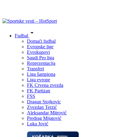
Fudbal
Domaći fudbal
Evropske lige
Evrokupovi
Saudi Pro liga
Reprezentacija
Transferi
Liga šampiona
Liga evrope
FK Crvena zvezda
FK Partizan
FSS
Dragan Stojkovic
Zvezdan Terzić
Aleksandar Mitrović
Predrag Mijatović
Luka Jović