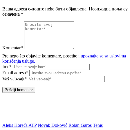
Ваша адреса е-поште неће бити објављена.
Неопходна поља су
означена
*
Komentar*
Pre nego što objavite komentare, posetite
i upoznajte se sa uslovima
korišćenja usluge.
Ime*
Email adresa*
Vaš veb-sajt*
Aleks Koreča
ATP
Novak Đoković
Rolan Garos
Tenis