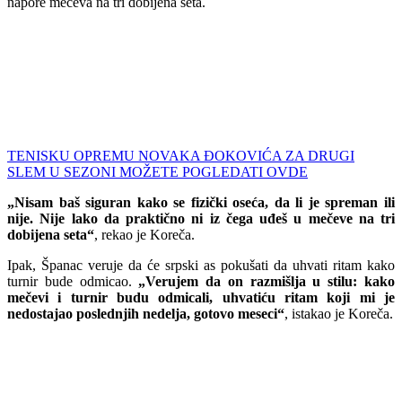
napore mečeva na tri dobijena seta.
TENISKU OPREMU NOVAKA ĐOKOVIĆA ZA DRUGI
SLEM U SEZONI MOŽETE POGLEDATI OVDE
„Nisam baš siguran kako se fizički oseća, da li je spreman ili
nije. Nije lako da praktično ni iz čega uđeš u mečeve na tri
dobijena seta“
, rekao je Koreča.
Ipak, Španac veruje da će srpski as pokušati da uhvati ritam kako
turnir bude odmicao.
„Verujem da on razmišlja u stilu: kako
mečevi i turnir budu odmicali, uhvatiću ritam koji mi je
nedostajao poslednjih nedelja, gotovo meseci“
, istakao je Koreča.