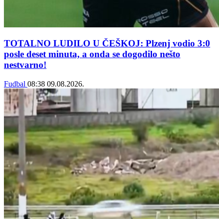
TOTALNO LUDILO U ČEŠKOJ: Plzenj vodio 3:0
posle deset minuta, a onda se dogodilo nešto
nestvarno!
Fudbal
08:38
09.08.2026.