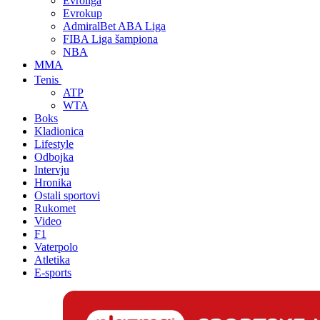
Evroliga
Evrokup
AdmiralBet ABA Liga
FIBA Liga šampiona
NBA
MMA
Tenis
ATP
WTA
Boks
Kladionica
Lifestyle
Odbojka
Intervju
Hronika
Ostali sportovi
Rukomet
Video
F1
Vaterpolo
Atletika
E-sports