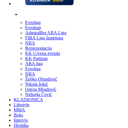
Evroliga
Evrokup
AdmiralBet ABA Liga
FIBA Liga šampiona
NBA
Reprezentacija
KK Crvena zvezda
KK Partizan
ABA liga
Evroliga
NBA
Željko Obradović
Nikola Jokić
Ostoja Mijailović
Nebojša Čović
KLADIONICA
Lifestyle
MMA
Boks
Intervju
Hronika