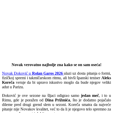
Novak verovatno najbolje zna kako se on sam oseća!
Novak Đoković u
Rolan Garos 2026
ulazi uz dosta pitanja o formi,
fizičkoj spremi i takmičarskom ritmu, ali bivši španski teniser
Aleks
Koreča
veruje da bi upravo iskustvo moglo da bude njegov veliki
adut u Parizu.
Đoković je ove sezone na šljaci odigrao samo
jedan meč
, i to u
Rimu, gde je poražen od
Dina Prižmića
, što je dodatno pojačalo
dileme pred drugi grend slem u sezoni. Koreča smatra da najveće
pitanje nije Novakov kvalitet, već to da li je njegovo telo spremno za