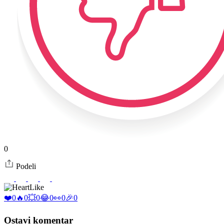
0
Podeli
Like
❤️
0
🔥
0
💥
0
😂
0
👀
0
🎉
0
Ostavi komentar