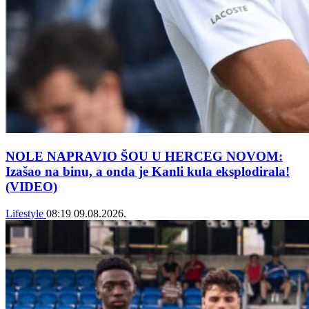
NOLE NAPRAVIO ŠOU U HERCEG NOVOM:
Izašao na binu, a onda je Kanli kula eksplodirala!
(VIDEO)
Lifestyle
08:19
09.08.2026.