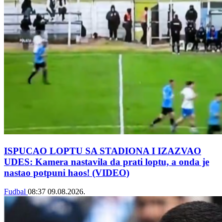
ISPUCAO LOPTU SA STADIONA I IZAZVAO
UDES: Kamera nastavila da prati loptu, a onda je
nastao potpuni haos! (VIDEO)
Fudbal
08:37
09.08.2026.