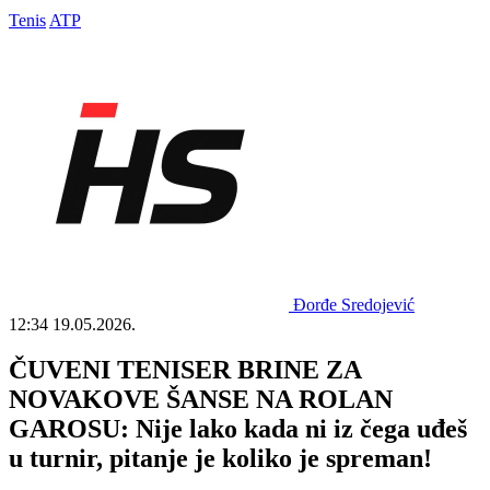
Tenis
ATP
Đorđe Sredojević
12:34
19.05.2026.
ČUVENI TENISER BRINE ZA
NOVAKOVE ŠANSE NA ROLAN
GAROSU: Nije lako kada ni iz čega uđeš
u turnir, pitanje je koliko je spreman!