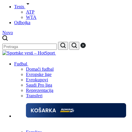
Tenis
ATP
WTA
Odbojka
Novo
Fudbal
Domaći fudbal
Evropske lige
Evrokupovi
Saudi Pro liga
Reprezentacija
Transferi