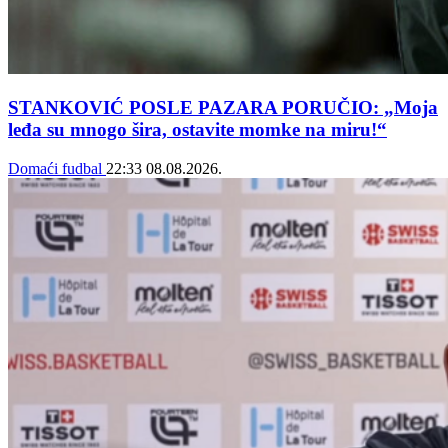
STANKOVIĆ POSLE PAZARA PORUČIO: „Moja
leđa su mnogo šira, ostavite momke na miru!“
Domaći fudbal
22:33
08.08.2026.