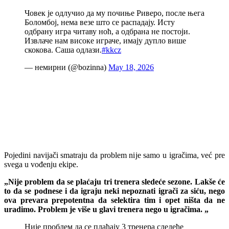
Човек је одлучио да му почиње Риверо, после њега
Боломбој, нема везе што се распадају. Исту
одбрану игра читаву ноћ, а одбрана не постоји.
Извлаче нам високе играче, имају дупло више
скокова. Саша одлази.
#kkcz
— немирни (@bozinna)
May 18, 2026
Pojedini navijači smatraju da problem nije samo u igračima, već pre
svega u vođenju ekipe.
„Nije problem da se plaćaju tri trenera sledeće sezone. Lakše će
to da se podnese i da igraju neki nepoznati igrači za siću, nego
ova prevara prepotentna da selektira tim i opet ništa da ne
uradimo. Problem je više u glavi trenera nego u igračima. „
Није проблем да се плаћају 3 тренера следеће