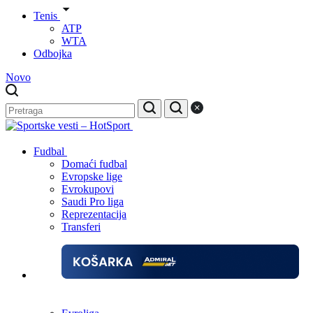
Tenis
ATP
WTA
Odbojka
Novo
Fudbal
Domaći fudbal
Evropske lige
Evrokupovi
Saudi Pro liga
Reprezentacija
Transferi