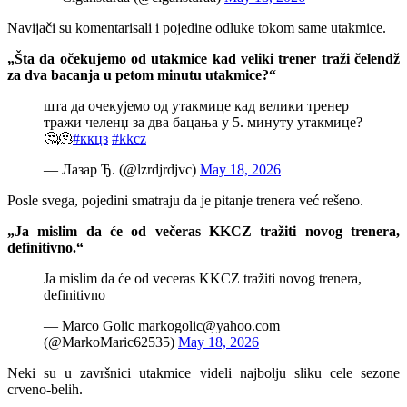
Navijači su komentarisali i pojedine odluke tokom same utakmice.
„Šta da očekujemo od utakmice kad veliki trener traži čelendž
za dva bacanja u petom minutu utakmice?“
шта да очекујемо од утакмице кад велики тренер
тражи челенџ за два бацања у 5. минуту утакмице?
🤔🫠
#ккцз
#kkcz
— Лазар Ђ. (@lzrdjrdjvc)
May 18, 2026
Posle svega, pojedini smatraju da je pitanje trenera već rešeno.
„Ja mislim da će od večeras KKCZ tražiti novog trenera,
definitivno.“
Ja mislim da će od veceras KKCZ tražiti novog trenera,
definitivno
— Marco Golic markogolic@yahoo.com
(@MarkoMaric62535)
May 18, 2026
Neki su u završnici utakmice videli najbolju sliku cele sezone
crveno-belih.