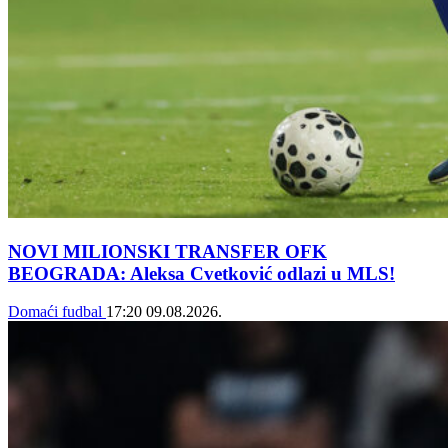
NOVI MILIONSKI TRANSFER OFK
BEOGRADA: Aleksa Cvetković odlazi u MLS!
Domaći fudbal
17:20
09.08.2026.