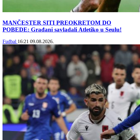
MANČESTER SITI PREOKRETOM DO
POBEDE: Građani savladali Atletiko u Seulu!
Fudbal
16:21
09.08.2026.