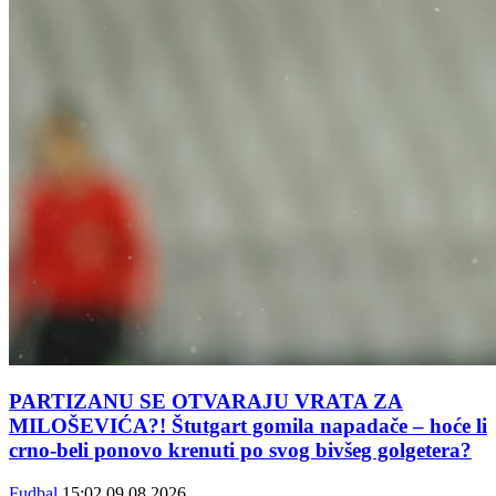
PARTIZANU SE OTVARAJU VRATA ZA
MILOŠEVIĆA?! Štutgart gomila napadače – hoće li
crno-beli ponovo krenuti po svog bivšeg golgetera?
Fudbal
15:02
09.08.2026.