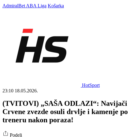
AdmiralBet ABA Liga
Košarka
HotSport
23:10
18.05.2026.
(TVITOVI) „SAŠA ODLAZI“: Navijači
Crvene zvezde osuli drvlje i kamenje po
treneru nakon poraza!
Podeli