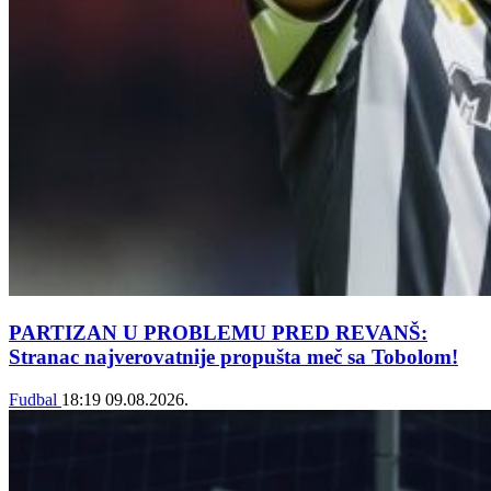
PARTIZAN U PROBLEMU PRED REVANŠ:
Stranac najverovatnije propušta meč sa Tobolom!
Fudbal
18:19
09.08.2026.