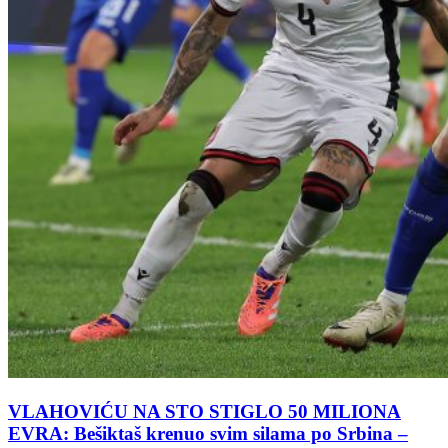
VLAHOVIĆU NA STO STIGLO 50 MILIONA
EVRA: Bešiktaš krenuo svim silama po Srbina –