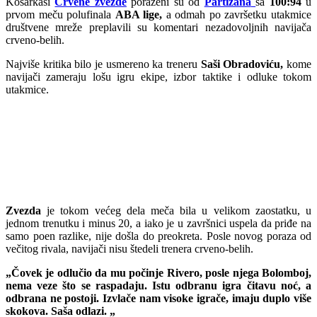
Košarkaši
Crvene zvezde
poraženi su od
Partizana
sa
100:94
u
prvom meču polufinala
ABA lige,
a odmah po završetku utakmice
društvene mreže preplavili su komentari nezadovoljnih navijača
crveno-belih.
Najviše kritika bilo je usmereno ka treneru
Saši Obradoviću,
kome
navijači zameraju lošu igru ekipe, izbor taktike i odluke tokom
utakmice.
Zvezda
je tokom većeg dela meča bila u velikom zaostatku, u
jednom trenutku i minus 20, a iako je u završnici uspela da priđe na
samo poen razlike, nije došla do preokreta. Posle novog poraza od
večitog rivala, navijači nisu štedeli trenera crveno-belih.
„Čovek je odlučio da mu počinje Rivero, posle njega Bolomboj,
nema veze što se raspadaju. Istu odbranu igra čitavu noć, a
odbrana ne postoji. Izvlače nam visoke igrače, imaju duplo više
skokova. Saša odlazi. „