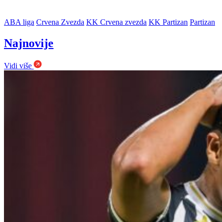
ABA liga
Crvena Zvezda
KK Crvena zvezda
KK Partizan
Partizan
Najnovije
Vidi više