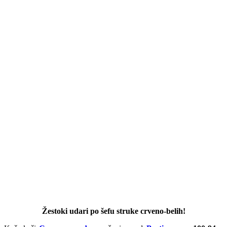
Žestoki udari po šefu struke crveno-belih!