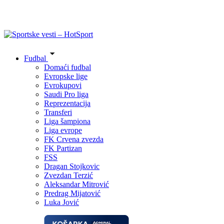
Fudbal
Domaći fudbal
Evropske lige
Evrokupovi
Saudi Pro liga
Reprezentacija
Transferi
Liga šampiona
Liga evrope
FK Crvena zvezda
FK Partizan
FSS
Dragan Stojkovic
Zvezdan Terzić
Aleksandar Mitrović
Predrag Mijatović
Luka Jović