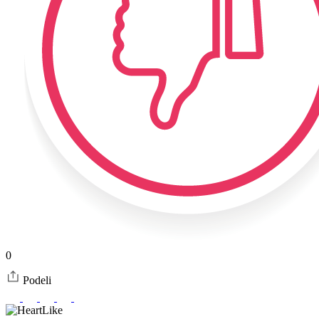
0
Podeli
Like