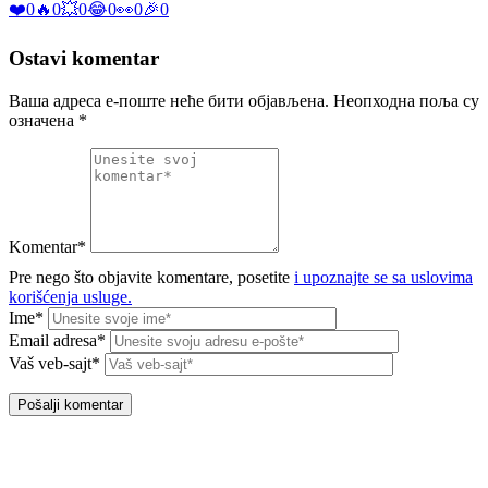
❤️
0
🔥
0
💥
0
😂
0
👀
0
🎉
0
Ostavi komentar
Ваша адреса е-поште неће бити објављена.
Неопходна поља су
означена
*
Komentar*
Pre nego što objavite komentare, posetite
i upoznajte se sa uslovima
korišćenja usluge.
Ime*
Email adresa*
Vaš veb-sajt*