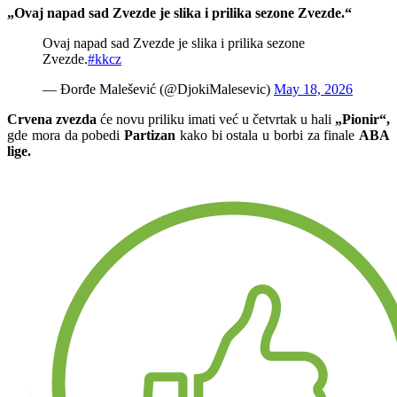
„Ovaj napad sad Zvezde je slika i prilika sezone Zvezde.“
Ovaj napad sad Zvezde je slika i prilika sezone
Zvezde.
#kkcz
— Đorđe Malešević (@DjokiMalesevic)
May 18, 2026
Crvena zvezda
će novu priliku imati već u četvrtak u hali
„Pionir“,
gde mora da pobedi
Partizan
kako bi ostala u borbi za finale
ABA
lige.