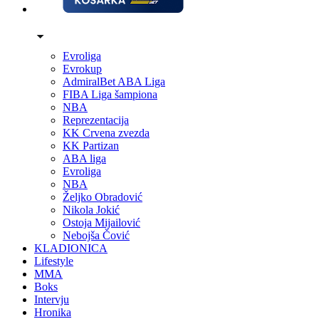
Evroliga
Evrokup
AdmiralBet ABA Liga
FIBA Liga šampiona
NBA
Reprezentacija
KK Crvena zvezda
KK Partizan
ABA liga
Evroliga
NBA
Željko Obradović
Nikola Jokić
Ostoja Mijailović
Nebojša Čović
KLADIONICA
Lifestyle
MMA
Boks
Intervju
Hronika