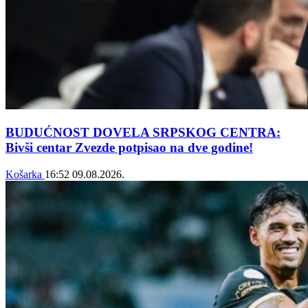
BUDUĆNOST DOVELA SRPSKOG CENTRA:
Bivši centar Zvezde potpisao na dve godine!
Košarka
16:52
09.08.2026.