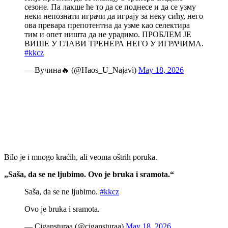
сезоне. Па лакше ће то да се поднесе и да се узму
неки непознати играчи да играју за неку сићу, него
ова превара препотентна да узме као селектира
тим и опет ништа да не урадимо. ПРОБЛЕМ ЈЕ
ВИШЕ У ГЛАВИ ТРЕНЕРА НЕГО У ИГРАЧИМА.
#kkcz
— Вучина🔥 (@Haos_U_Najavi)
May 18, 2026
Bilo je i mnogo kraćih, ali veoma oštrih poruka.
„Saša, da se ne ljubimo. Ovo je bruka i sramota.“
Saša, da se ne ljubimo.
#kkcz
Ovo je bruka i sramota.
— Cigansturaa (@cigansturaa)
May 18, 2026