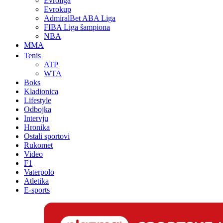
Evroliga
Evrokup
AdmiralBet ABA Liga
FIBA Liga šampiona
NBA
MMA
Tenis
ATP
WTA
Boks
Kladionica
Lifestyle
Odbojka
Intervju
Hronika
Ostali sportovi
Rukomet
Video
F1
Vaterpolo
Atletika
E-sports