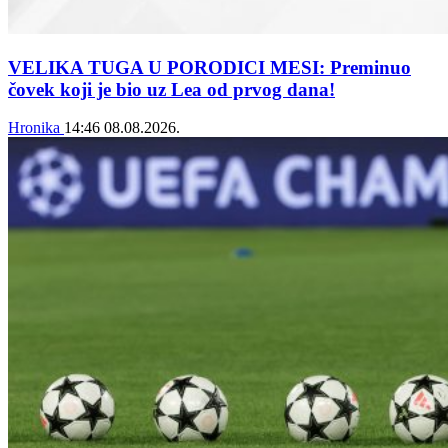
VELIKA TUGA U PORODICI MESI: Preminuo
čovek koji je bio uz Lea od prvog dana!
Hronika
14:46
08.08.2026.