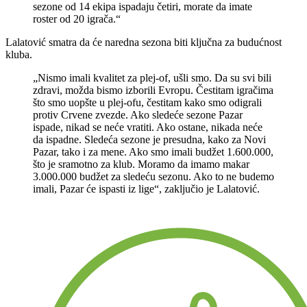
sezone od 14 ekipa ispadaju četiri, morate da imate
roster od 20 igrača.“
Lalatović smatra da će naredna sezona biti ključna za budućnost
kluba.
„Nismo imali kvalitet za plej-of, ušli smo. Da su svi bili
zdravi, možda bismo izborili Evropu. Čestitam igračima
što smo uopšte u plej-ofu, čestitam kako smo odigrali
protiv Crvene zvezde. Ako sledeće sezone Pazar
ispade, nikad se neće vratiti. Ako ostane, nikada neće
da ispadne. Sledeća sezone je presudna, kako za Novi
Pazar, tako i za mene. Ako smo imali budžet 1.600.000,
što je sramotno za klub. Moramo da imamo makar
3.000.000 budžet za sledeću sezonu. Ako to ne budemo
imali, Pazar će ispasti iz lige“, zaključio je Lalatović.