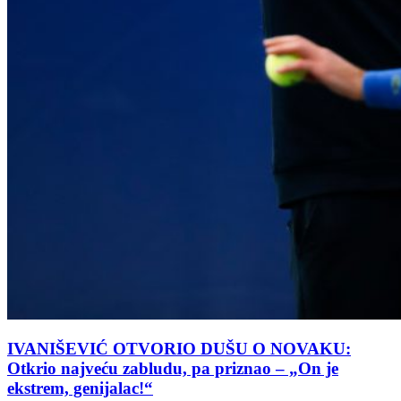
IVANIŠEVIĆ OTVORIO DUŠU O NOVAKU:
Otkrio najveću zabludu, pa priznao – „On je
ekstrem, genijalac!“