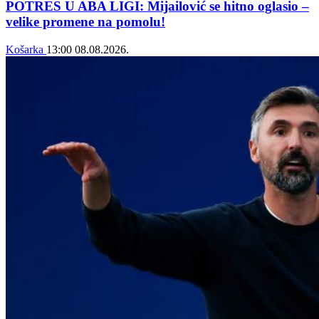
POTRES U ABA LIGI: Mijailović se hitno oglasio –
velike promene na pomolu!
Košarka
13:00
08.08.2026.