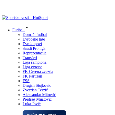
Fudbal
Domaći fudbal
Evropske lige
Evrokupovi
Saudi Pro liga
Reprezentacija
Transferi
Liga šampiona
Liga evrope
FK Crvena zvezda
FK Partizan
FSS
Dragan Stojkovic
Zvezdan Terzić
Aleksandar Mitrović
Predrag Mijatović
Luka Jović