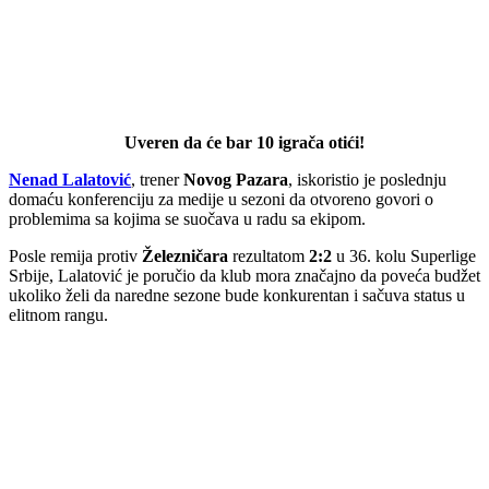
Uveren da će bar 10 igrača otići!
Nenad Lalatović
, trener
Novog Pazara
, iskoristio je poslednju
domaću konferenciju za medije u sezoni da otvoreno govori o
problemima sa kojima se suočava u radu sa ekipom.
Posle remija protiv
Železničara
rezultatom
2:2
u 36. kolu Superlige
Srbije, Lalatović je poručio da klub mora značajno da poveća budžet
ukoliko želi da naredne sezone bude konkurentan i sačuva status u
elitnom rangu.