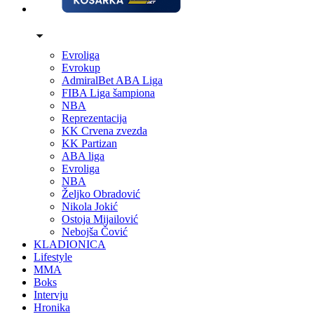
Evroliga
Evrokup
AdmiralBet ABA Liga
FIBA Liga šampiona
NBA
Reprezentacija
KK Crvena zvezda
KK Partizan
ABA liga
Evroliga
NBA
Željko Obradović
Nikola Jokić
Ostoja Mijailović
Nebojša Čović
KLADIONICA
Lifestyle
MMA
Boks
Intervju
Hronika