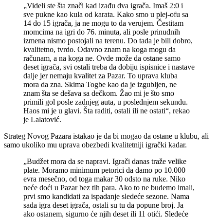
„Videli ste šta znači kad izađu dva igrača. Imaš 2:0 i
sve pukne kao kula od karata. Kako smo u plej-ofu sa
14 do 15 igrača, ja ne mogu to da verujem. Čestitam
momcima na igri do 76. minuta, ali posle prinudnih
izmena nismo postojali na terenu. Do tada je bili dobro,
kvalitetno, tvrdo. Odavno znam na koga mogu da
računam, a na koga ne. Ovde može da ostane samo
deset igrača, svi ostali treba da dobiju ispisnice i nastave
dalje jer nemaju kvalitet za Pazar. To uprava kluba
mora da zna. Skima Togbe kao da je izgubljen, ne
znam šta se dešava sa dečkom. Žao mi je što smo
primili gol posle zadnjeg auta, u poslednjem sekundu.
Haos mi je u glavi. Šta raditi, ostali ili ne ostati“, rekao
je Lalatović.
Strateg Novog Pazara istakao je da bi mogao da ostane u klubu, ali
samo ukoliko mu uprava obezbedi kvalitetniji igrački kadar.
„Budžet mora da se napravi. Igrači danas traže velike
plate. Moramo minimum petorici da damo po 10.000
evra mesečno, od toga makar 30 odsto na ruke. Niko
neće doći u Pazar bez tih para. Ako to ne budemo imali,
prvi smo kandidati za ispadanje sledeće sezone. Nama
sada igra deset igrača, ostali su tu da popune broj. Ja
ako ostanem, sigurno će njih deset ili 11 otići. Sledeće