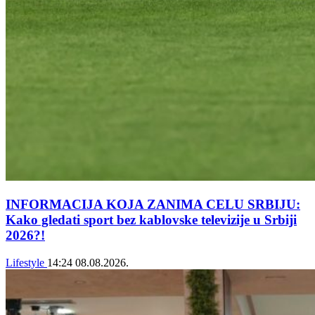
INFORMACIJA KOJA ZANIMA CELU SRBIJU:
Kako gledati sport bez kablovske televizije u Srbiji
2026?!
Lifestyle
14:24
08.08.2026.