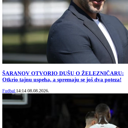
ŠARANOV OTVORIO DUŠU O ŽELEZNIČARU:
Otkrio tajnu uspeha, a spremaju se još dva poteza!
Fudbal
14:14
08.08.2026.