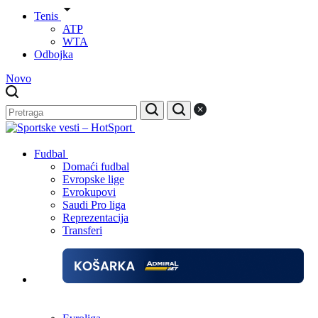
Tenis
ATP
WTA
Odbojka
Novo
Fudbal
Domaći fudbal
Evropske lige
Evrokupovi
Saudi Pro liga
Reprezentacija
Transferi