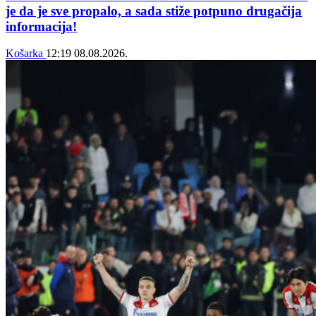
je da je sve propalo, a sada stiže potpuno drugačija
informacija!
Košarka
12:19
08.08.2026.