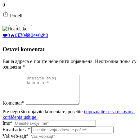
0
Podeli
Like
❤️
0
🔥
0
💥
0
😂
0
👀
0
🎉
0
Ostavi komentar
Ваша адреса е-поште неће бити објављена.
Неопходна поља су
означена
*
Komentar*
Pre nego što objavite komentare, posetite
i upoznajte se sa uslovima
korišćenja usluge.
Ime*
Email adresa*
Vaš veb-sajt*