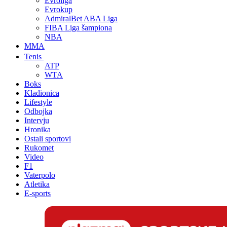
Evroliga
Evrokup
AdmiralBet ABA Liga
FIBA Liga šampiona
NBA
MMA
Tenis
ATP
WTA
Boks
Kladionica
Lifestyle
Odbojka
Intervju
Hronika
Ostali sportovi
Rukomet
Video
F1
Vaterpolo
Atletika
E-sports