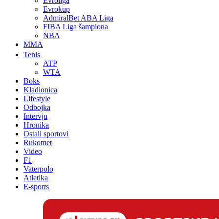
Evroliga
Evrokup
AdmiralBet ABA Liga
FIBA Liga šampiona
NBA
MMA
Tenis
ATP
WTA
Boks
Kladionica
Lifestyle
Odbojka
Intervju
Hronika
Ostali sportovi
Rukomet
Video
F1
Vaterpolo
Atletika
E-sports