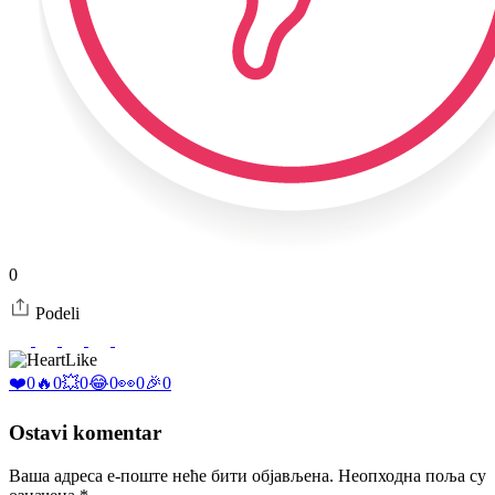
0
Podeli
Like
❤️
0
🔥
0
💥
0
😂
0
👀
0
🎉
0
Ostavi komentar
Ваша адреса е-поште неће бити објављена.
Неопходна поља су