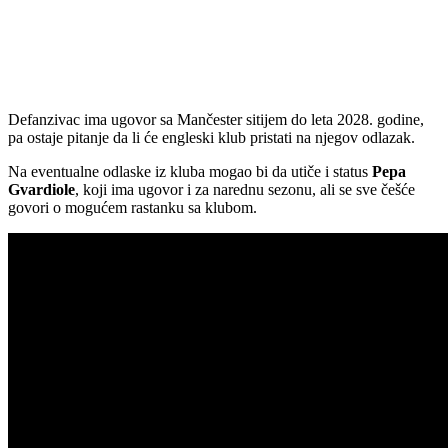
Defanzivac ima ugovor sa Mančester sitijem do leta 2028. godine,
pa ostaje pitanje da li će engleski klub pristati na njegov odlazak.
Na eventualne odlaske iz kluba mogao bi da utiče i status
Pepa
Gvardiole
, koji ima ugovor i za narednu sezonu, ali se sve češće
govori o mogućem rastanku sa klubom.