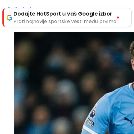
Dodajte HotSport u vaš Google izbor
+
Prati najnovije sportske vesti među prvima