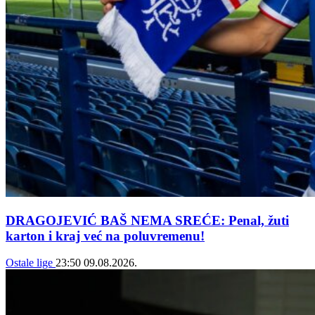
DRAGOJEVIĆ BAŠ NEMA SREĆE: Penal, žuti
karton i kraj već na poluvremenu!
Ostale lige
23:50
09.08.2026.