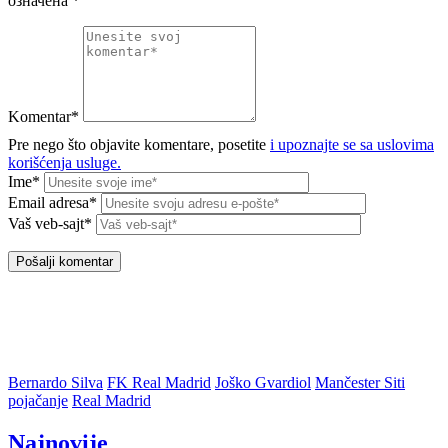
означена
*
Komentar*
Pre nego što objavite komentare, posetite
i upoznajte se sa uslovima
korišćenja usluge.
Ime*
Email adresa*
Vaš veb-sajt*
Bernardo Silva
FK Real Madrid
Joško Gvardiol
Mančester Siti
pojačanje
Real Madrid
Najnovije