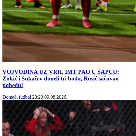
VOJVODINA UZ VRH, IMT PAO U ŠAPCU:
Zukić i Sukačev doneli tri boda, Rosić sačuvao
pobedu!
Domaći fudbal
23:20
09.08.2026.