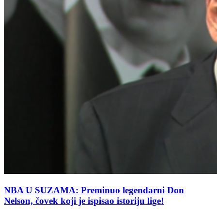
NBA U SUZAMA: Preminuo legendarni Don
Nelson, čovek koji je ispisao istoriju lige!