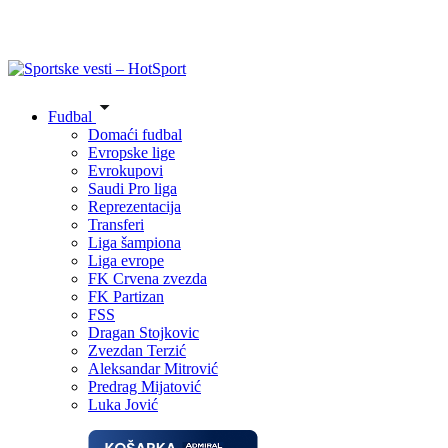
Fudbal
Domaći fudbal
Evropske lige
Evrokupovi
Saudi Pro liga
Reprezentacija
Transferi
Liga šampiona
Liga evrope
FK Crvena zvezda
FK Partizan
FSS
Dragan Stojkovic
Zvezdan Terzić
Aleksandar Mitrović
Predrag Mijatović
Luka Jović