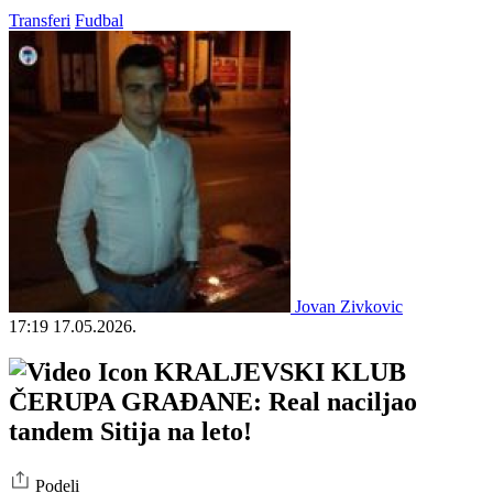
Transferi
Fudbal
Jovan Zivkovic
17:19
17.05.2026.
KRALJEVSKI KLUB
ČERUPA GRAĐANE: Real naciljao
tandem Sitija na leto!
Podeli