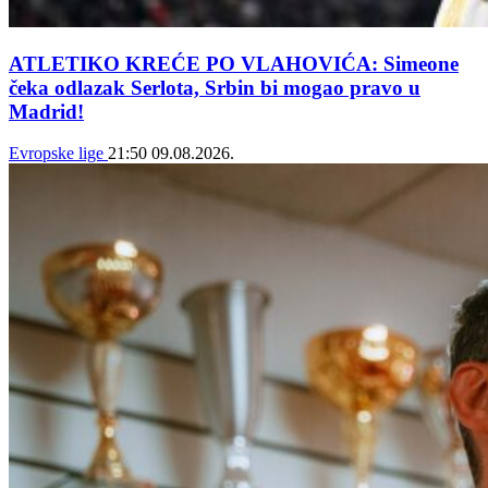
ATLETIKO KREĆE PO VLAHOVIĆA: Simeone
čeka odlazak Serlota, Srbin bi mogao pravo u
Madrid!
Evropske lige
21:50
09.08.2026.