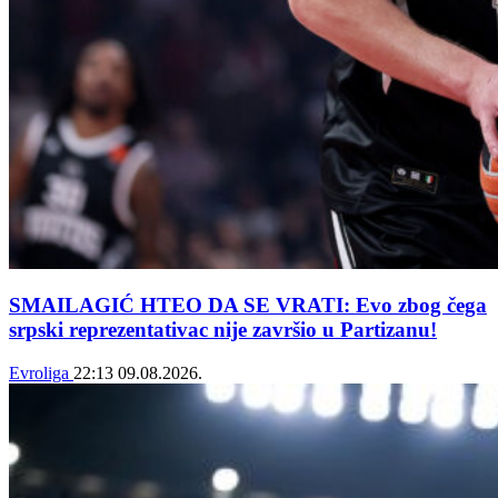
SMAILAGIĆ HTEO DA SE VRATI: Evo zbog čega
srpski reprezentativac nije završio u Partizanu!
Evroliga
22:13
09.08.2026.