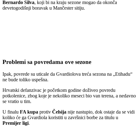
Bernardo Silva
, koji bi na kraju sezone mogao da okonča
devetogodišnji boravak u Mančester sitiju.
Problemi sa povredama ove sezone
Ipak, povrede su uticale da Gvardiolova treća sezona na „Etihadu“
ne bude toliko uspešna.
Hrvatski defanzivac je početkom godine doživeo povredu
potkolenice, zbog koje je nekoliko meseci bio van terena, a nedavno
se vratio u tim.
U finalu
FA kupa
protiv
Čelsija
nije nastupio, dok ostaje da se vidi
koliko će ga Gvardiola koristiti u završnici borbe za titulu u
Premijer ligi
.