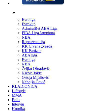
Evroliga
Evrokup
AdmiralBet ABA Liga
FIBA Liga šampiona
NBA
Reprezentacija
KK Crvena zvezda
KK Partizan
ABA liga
Evroliga
NBA
Željko Obradović
Nikola Jokić
Ostoja Mijailović
Nebojša Čović
KLADIONICA
Lifestyle
MMA
Boks
Intervju
Hronika