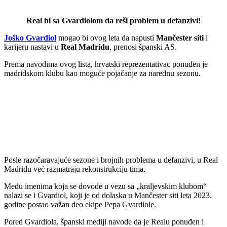
Real bi sa Gvardiolom da reši problem u defanzivi!
Joško Gvardiol
mogao bi ovog leta da napusti
Mančester siti
i
karijeru nastavi u
Real Madridu
, prenosi španski AS.
Prema navodima ovog lista, hrvatski reprezentativac ponuđen je
madridskom klubu kao moguće pojačanje za narednu sezonu.
Posle razočaravajuće sezone i brojnih problema u defanzivi, u Real
Madridu već razmatraju rekonstrukciju tima.
Među imenima koja se dovode u vezu sa „kraljevskim klubom“
nalazi se i Gvardiol, koji je od dolaska u Mančester siti leta 2023.
godine postao važan deo ekipe Pepa Gvardiole.
Pored Gvardiola, španski mediji navode da je Realu ponuđen i