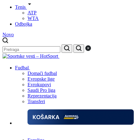
Tenis
ATP
WTA
Odbojka
Novo
Fudbal
Domaći fudbal
Evropske lige
Evrokupovi
Saudi Pro liga
Reprezentacija
Transferi