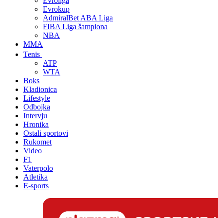
Evroliga
Evrokup
AdmiralBet ABA Liga
FIBA Liga šampiona
NBA
MMA
Tenis
ATP
WTA
Boks
Kladionica
Lifestyle
Odbojka
Intervju
Hronika
Ostali sportovi
Rukomet
Video
F1
Vaterpolo
Atletika
E-sports