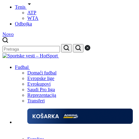
Tenis
ATP
WTA
Odbojka
Novo
Fudbal
Domaći fudbal
Evropske lige
Evrokupovi
Saudi Pro liga
Reprezentacija
Transferi