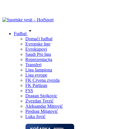
Fudbal
Domaći fudbal
Evropske lige
Evrokupovi
Saudi Pro liga
Reprezentacija
Transferi
Liga šampiona
Liga evrope
FK Crvena zvezda
FK Partizan
FSS
Dragan Stojkovic
Zvezdan Terzić
Aleksandar Mitrović
Predrag Mijatović
Luka Jović