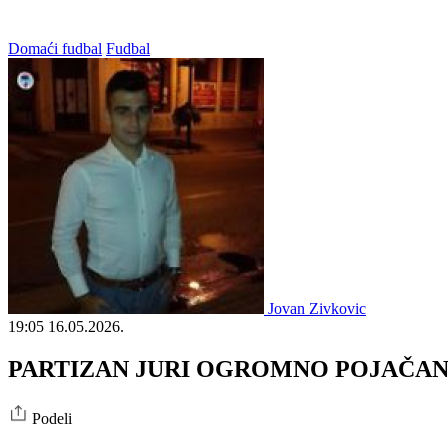
Domaći fudbal
Fudbal
Jovan Zivkovic
19:05
16.05.2026.
PARTIZAN JURI OGROMNO POJAČANJE: Naj
Podeli