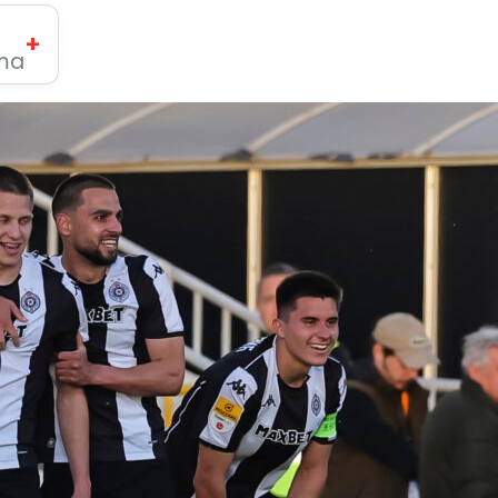
+
ima