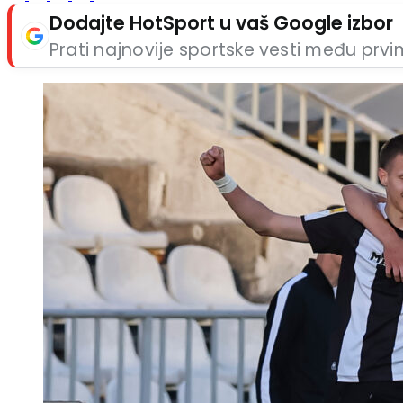
Dodajte HotSport u vaš Google izbor
Prati najnovije sportske vesti među prv