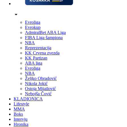
Evroliga
Evrokup
AdmiralBet ABA Liga
FIBA Liga šampiona
NBA
Reprezentacija
KK Crvena zvezda
KK Partizan
ABA liga
Evroliga
NBA
Željko Obradović
Nikola Jokić
Ostoja Mijailović
Nebojša Čović
KLADIONICA
Lifestyle
MMA
Boks
Intervju
Hronika