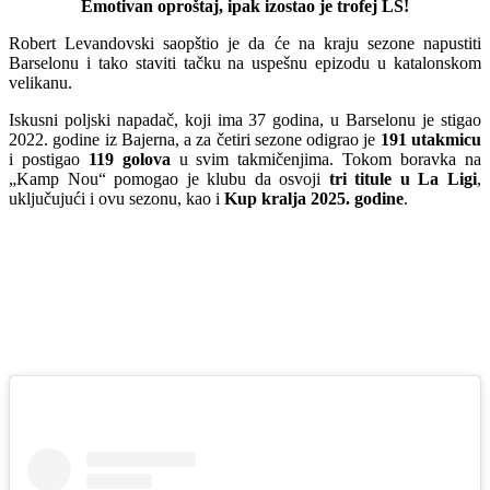
Emotivan oproštaj, ipak izostao je trofej LŠ!
Robert Levandovski saopštio je da će na kraju sezone napustiti
Barselonu i tako staviti tačku na uspešnu epizodu u katalonskom
velikanu.
Iskusni poljski napadač, koji ima 37 godina, u Barselonu je stigao
2022. godine iz Bajerna, a za četiri sezone odigrao je
191 utakmicu
i postigao
119 golova
u svim takmičenjima. Tokom boravka na
„Kamp Nou“ pomogao je klubu da osvoji
tri titule u La Ligi
,
uključujući i ovu sezonu, kao i
Kup kralja 2025. godine
.