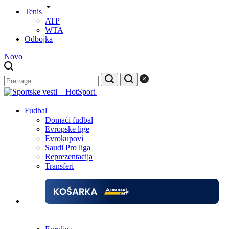
Tenis
ATP
WTA
Odbojka
Novo
Fudbal
Domaći fudbal
Evropske lige
Evrokupovi
Saudi Pro liga
Reprezentacija
Transferi