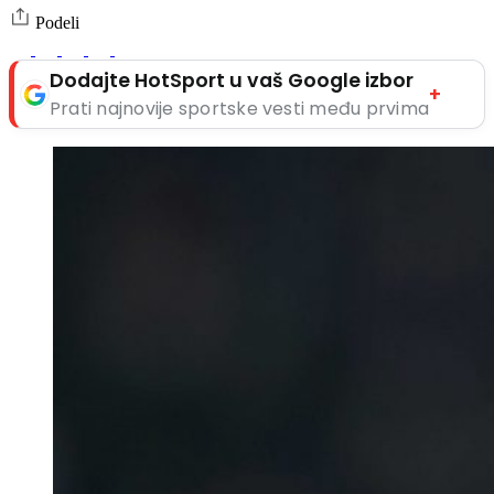
Podeli
Dodajte HotSport u vaš Google izbor
+
Prati najnovije sportske vesti među prvima