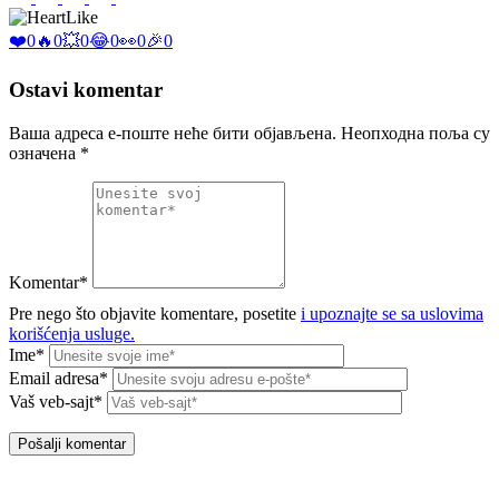
Like
❤️
0
🔥
0
💥
0
😂
0
👀
0
🎉
0
Ostavi komentar
Ваша адреса е-поште неће бити објављена.
Неопходна поља су
означена
*
Komentar*
Pre nego što objavite komentare, posetite
i upoznajte se sa uslovima
korišćenja usluge.
Ime*
Email adresa*
Vaš veb-sajt*