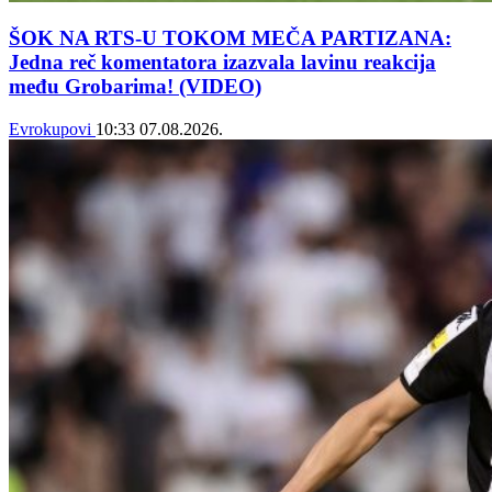
ŠOK NA RTS-U TOKOM MEČA PARTIZANA:
Jedna reč komentatora izazvala lavinu reakcija
među Grobarima! (VIDEO)
Evrokupovi
10:33
07.08.2026.