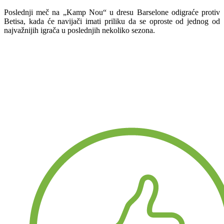
Poslednji meč na „Kamp Nou“ u dresu Barselone odigraće protiv
Betisa, kada će navijači imati priliku da se oproste od jednog od
najvažnijih igrača u poslednjih nekoliko sezona.