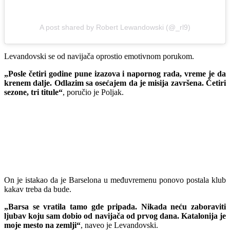
A post shared by Robert Lewandowski (@_rl9)
Levandovski se od navijača oprostio emotivnom porukom.
„Posle četiri godine pune izazova i napornog rada, vreme je da
krenem dalje. Odlazim sa osećajem da je misija završena. Četiri
sezone, tri titule“
, poručio je Poljak.
On je istakao da je Barselona u međuvremenu ponovo postala klub
kakav treba da bude.
„Barsa se vratila tamo gde pripada. Nikada neću zaboraviti
ljubav koju sam dobio od navijača od prvog dana. Katalonija je
moje mesto na zemlji“
, naveo je Levandovski.