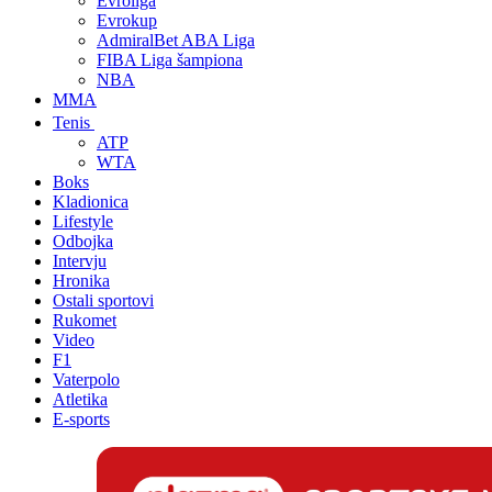
Evroliga
Evrokup
AdmiralBet ABA Liga
FIBA Liga šampiona
NBA
MMA
Tenis
ATP
WTA
Boks
Kladionica
Lifestyle
Odbojka
Intervju
Hronika
Ostali sportovi
Rukomet
Video
F1
Vaterpolo
Atletika
E-sports