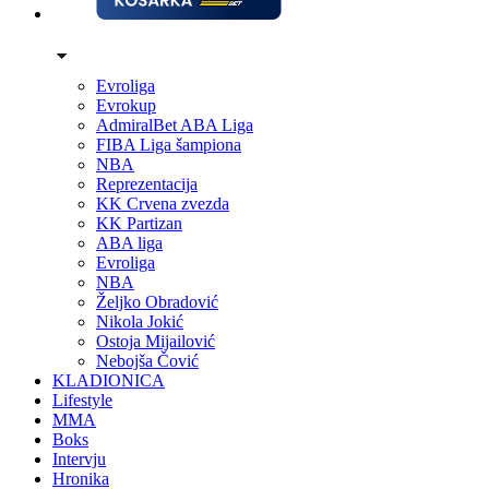
Evroliga
Evrokup
AdmiralBet ABA Liga
FIBA Liga šampiona
NBA
Reprezentacija
KK Crvena zvezda
KK Partizan
ABA liga
Evroliga
NBA
Željko Obradović
Nikola Jokić
Ostoja Mijailović
Nebojša Čović
KLADIONICA
Lifestyle
MMA
Boks
Intervju
Hronika