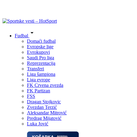
Fudbal
Domaći fudbal
Evropske lige
Evrokupovi
Saudi Pro liga
Reprezentacija
Transferi
Liga šampiona
Liga evrope
FK Crvena zvezda
FK Partizan
FSS
Dragan Stojkovic
Zvezdan Terzić
Aleksandar Mitrović
Predrag Mijatović
Luka Jović