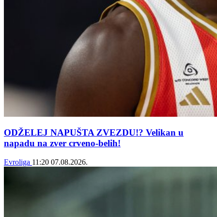
ODŽELEJ NAPUŠTA ZVEZDU!? Velikan u
napadu na zver crveno-belih!
Evroliga
11:20
07.08.2026.