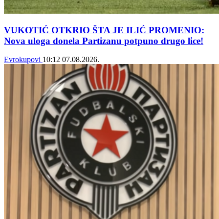
VUKOTIĆ OTKRIO ŠTA JE ILIĆ PROMENIO:
Nova uloga donela Partizanu potpuno drugo lice!
Evrokupovi
10:12
07.08.2026.