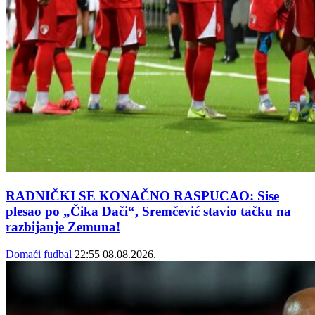
RADNIČKI SE KONAČNO RASPUCAO: Sise
plesao po „Čika Dači“, Sremčević stavio tačku na
razbijanje Zemuna!
Domaći fudbal
22:55
08.08.2026.