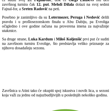
završnog turnira čak
12. put
.
Mehdi Difala
dolazi na svoj sedmi
Fajnal-for, a
Sreten Radović
na peti.
Posebno je zanimljivo da su
Lotermozer, Peruga i Nedović
delili
pravdu i u prošlosezonskom finalu u Abu Dabiju, pa Evroliga
očigledno i ove godine računa na proverena imena za najvažnije
utakmice.
Sa druge strane,
Luka Kardum
i
Miloš Koljenšić
prvi put će suditi
na završnom turniru Evrolige, što predstavlja veliko priznanje za
njihovu dosadašnju sezonu.
Završnica u Atini tako će okupiti spoj iskustva i novih lica, u sezoni
koja važi za jednu od najuzbudljivijih u poslednjih nekoliko godina.