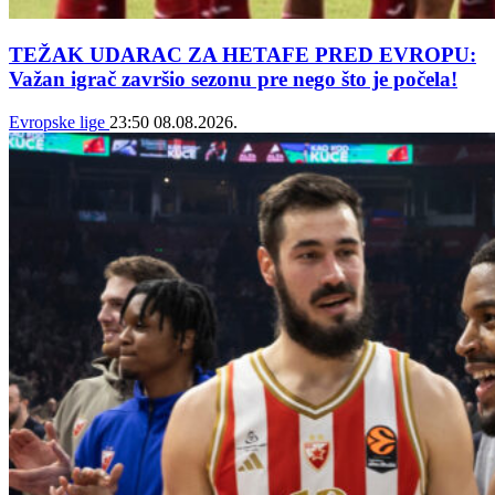
TEŽAK UDARAC ZA HETAFE PRED EVROPU:
Važan igrač završio sezonu pre nego što je počela!
Evropske lige
23:50
08.08.2026.