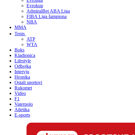
Evroliga
Evrokup
AdmiralBet ABA Liga
FIBA Liga šampiona
NBA
MMA
Tenis
ATP
WTA
Boks
Kladionica
Lifestyle
Odbojka
Intervju
Hronika
Ostali sportovi
Rukomet
Video
F1
Vaterpolo
Atletika
E-sports