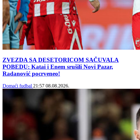
ZVEZDA SA DESETORICOM SAČUVALA
POBEDU: Katai i Enem srušili Novi Pazar,
Radanović pocrveneo!
Domaći fudbal
21:57
08.08.2026.