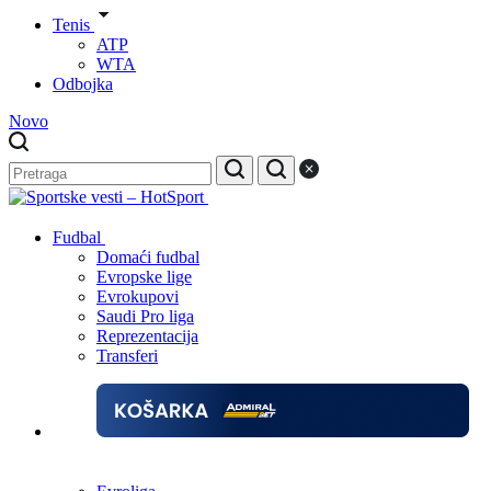
Tenis
ATP
WTA
Odbojka
Novo
Fudbal
Domaći fudbal
Evropske lige
Evrokupovi
Saudi Pro liga
Reprezentacija
Transferi