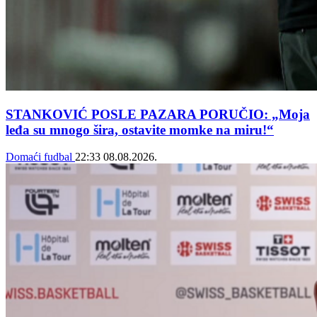
STANKOVIĆ POSLE PAZARA PORUČIO: „Moja
leđa su mnogo šira, ostavite momke na miru!“
Domaći fudbal
22:33
08.08.2026.