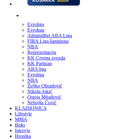
Evroliga
Evrokup
AdmiralBet ABA Liga
FIBA Liga šampiona
NBA
Reprezentacija
KK Crvena zvezda
KK Partizan
ABA liga
Evroliga
NBA
Željko Obradović
Nikola Jokić
Ostoja Mijailović
Nebojša Čović
KLADIONICA
Lifestyle
MMA
Boks
Intervju
Hronika