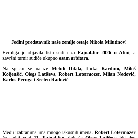
Jedini predstavnik naše zemlje ostaje Nikola Milutinov!
Evroliga je objavila listu sudija za
Fajnal-for 2026 u Atini
, a
završni turnir sudiće ukupno
osam arbitara
.
Na spisku se nalaze
Mehdi Difala, Luka Kardum, Miloš
Koljenšić, Olegs Latiševs, Robert Lotermozer, Milan Nedović,
Karlos Peruga i Sreten Radović
.
Među izabranima ima mnogo iskusnih imena.
Robert Lotermozer
će suditi svoj
11. Fajnal-for
, dok će
Olegs Latiševs
biti deo