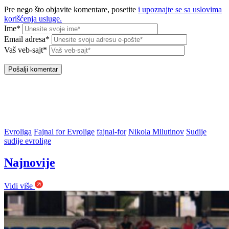
Pre nego što objavite komentare, posetite
i upoznajte se sa uslovima
korišćenja usluge.
Ime*
Email adresa*
Vaš veb-sajt*
Evroliga
Fajnal for Evrolige
fajnal-for
Nikola Milutinov
Sudije
sudije evrolige
Najnovije
Vidi više