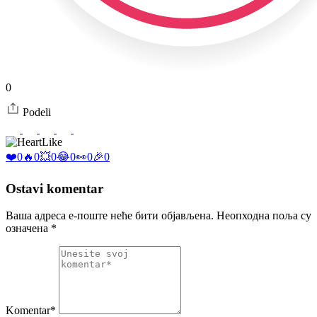
0
Podeli
Like
❤️
0
🔥
0
💥
0
😂
0
👀
0
🎉
0
Ostavi komentar
Ваша адреса е-поште неће бити објављена.
Неопходна поља су
означена
*
Komentar*