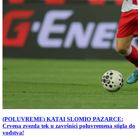
(POLUVREME) KATAI SLOMIO PAZARCE:
Crvena zvezda tek u završnici poluvremena stigla do
vođstva!