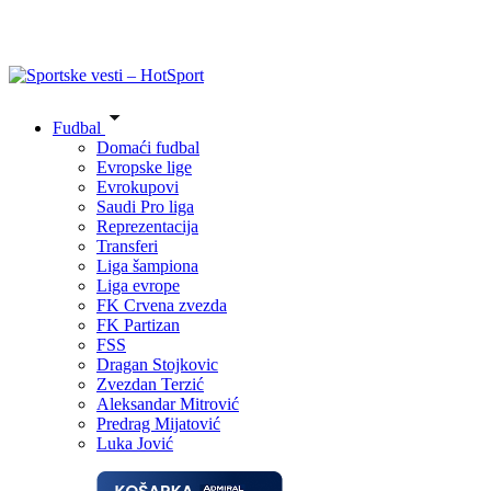
Fudbal
Domaći fudbal
Evropske lige
Evrokupovi
Saudi Pro liga
Reprezentacija
Transferi
Liga šampiona
Liga evrope
FK Crvena zvezda
FK Partizan
FSS
Dragan Stojkovic
Zvezdan Terzić
Aleksandar Mitrović
Predrag Mijatović
Luka Jović