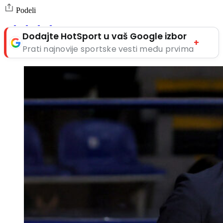
Podeli
Dodajte HotSport u vaš Google izbor
+
Prati najnovije sportske vesti među prvima