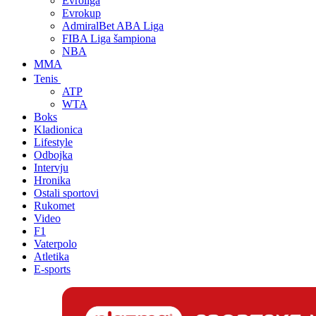
Evroliga
Evrokup
AdmiralBet ABA Liga
FIBA Liga šampiona
NBA
MMA
Tenis
ATP
WTA
Boks
Kladionica
Lifestyle
Odbojka
Intervju
Hronika
Ostali sportovi
Rukomet
Video
F1
Vaterpolo
Atletika
E-sports