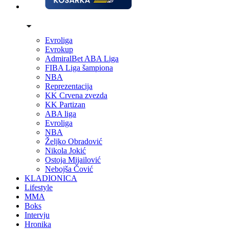
Evroliga
Evrokup
AdmiralBet ABA Liga
FIBA Liga šampiona
NBA
Reprezentacija
KK Crvena zvezda
KK Partizan
ABA liga
Evroliga
NBA
Željko Obradović
Nikola Jokić
Ostoja Mijailović
Nebojša Čović
KLADIONICA
Lifestyle
MMA
Boks
Intervju
Hronika