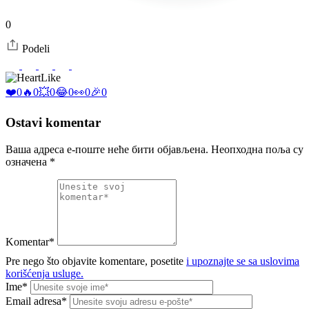
0
Podeli
Like
❤️
0
🔥
0
💥
0
😂
0
👀
0
🎉
0
Ostavi komentar
Ваша адреса е-поште неће бити објављена.
Неопходна поља су
означена
*
Komentar*
Pre nego što objavite komentare, posetite
i upoznajte se sa uslovima
korišćenja usluge.
Ime*
Email adresa*