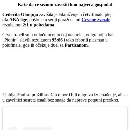
Kaže da će sezonu završiti kao najveća gospoda!
Cedevita Olimpija
završila je takmičenje u četvrtfinalu plej-
ofa
ABA lige
, pošto je u seriji poražena od
Crvene zvezde
rezultatom
2:1 u pobedama
.
Crveno-beli su u odlučujućoj trećoj utakmici, odigranoj u hali
„Pionir“, slavili rezultatom
95:86
i tako izborili plasman u
polufinale, gde ih očekuje duel sa
Partizanom
.
Ljubljančani su pružili snažan otpor i bili u igri za iznenađenje, ali su
u završnici susreta ostali bez snage da naprave potpuni preokret.