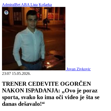
AdmiralBet ABA Liga
Košarka
Jovan Zivkovic
23:07
15.05.2026.
TRENER CEDEVITE OGORČEN
NAKON ISPADANJA: „Ovo je poraz
sporta, svako ko ima oči video je šta se
danas dešavalo!“