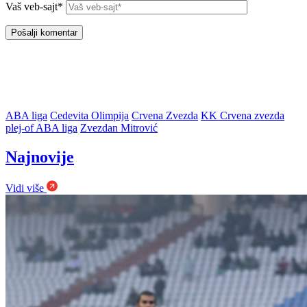
Vaš veb-sajt*
ABA liga
Cedevita Olimpija
Crvena Zvezda
KK Crvena zvezda
plej-of ABA liga
Zvezdan Mitrović
Najnovije
Vidi više