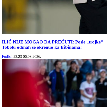
ILIĆ NIJE MOGAO DA PREĆUTI: Posle „trojke“
Tobolu odmah se okrenuo ka tribinama!
Fudbal
23:23
06.08.2026.