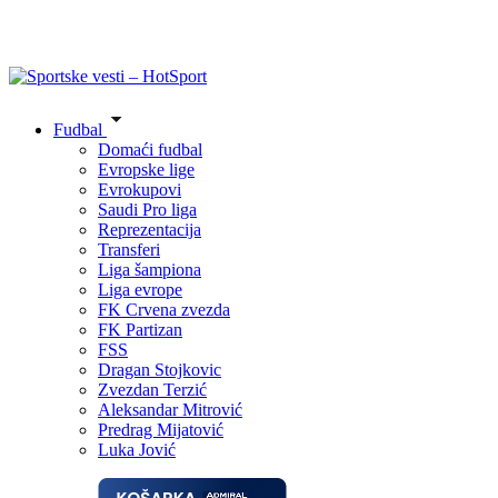
Fudbal
Domaći fudbal
Evropske lige
Evrokupovi
Saudi Pro liga
Reprezentacija
Transferi
Liga šampiona
Liga evrope
FK Crvena zvezda
FK Partizan
FSS
Dragan Stojkovic
Zvezdan Terzić
Aleksandar Mitrović
Predrag Mijatović
Luka Jović