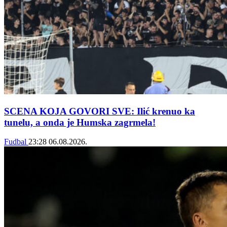
SCENA KOJA GOVORI SVE: Ilić krenuo ka
tunelu, a onda je Humska zagrmela!
Fudbal
23:28
06.08.2026.