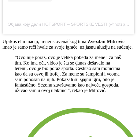
Објава коју дели HOTSPORT – SPORTSKE VESTI (@hotsport.rs)
Uprkos eliminaciji, trener slovenačkog tima
Zvezdan Mitrović
imao je samo reči hvale za svoje igrače, uz jasnu aluziju na suđenje.
“Ovo nije poraz, ovo je velika pobeda za mene i za naš
tim. Ko ima oči, video je šta se danas dešavalo na
terenu, ovo je bio poraz sporta. Čestitao sam momcima
kao da su osvojili trofej. Za mene su šampioni i veoma
sam ponosan na njih. Pokazali su sjajnu igru, bilo je
fantastično. Sezonu završavamo kao najveća gospoda,
uživao sam u ovoj utakmici”, rekao je Mitrović.