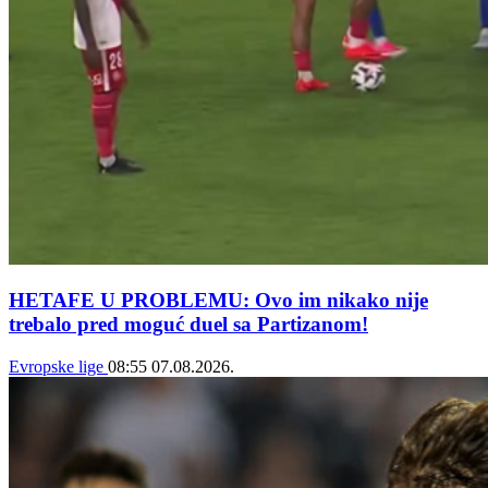
HETAFE U PROBLEMU: Ovo im nikako nije
trebalo pred moguć duel sa Partizanom!
Evropske lige
08:55
07.08.2026.