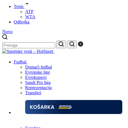
Tenis
ATP
WTA
Odbojka
Novo
Fudbal
Domaći fudbal
Evropske lige
Evrokupovi
Saudi Pro liga
Reprezentacija
Transferi