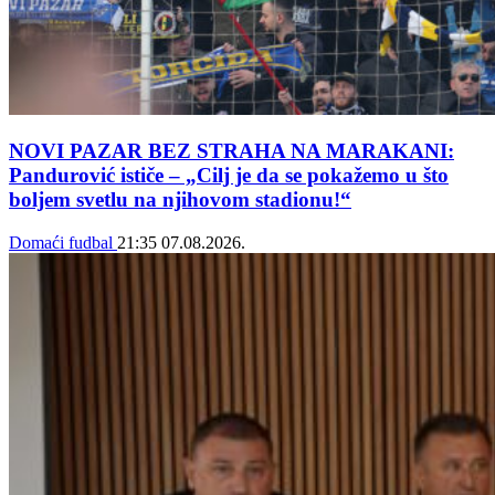
NOVI PAZAR BEZ STRAHA NA MARAKANI:
Pandurović ističe – „Cilj je da se pokažemo u što
boljem svetlu na njihovom stadionu!“
Domaći fudbal
21:35
07.08.2026.