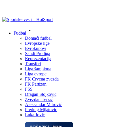
Fudbal
Domaći fudbal
Evropske lige
Evrokupovi
Saudi Pro liga
Reprezentacija
Transferi
Liga šampiona
Liga evrope
FK Crvena zvezda
FK Partizan
FSS
Dragan Stojkovic
Zvezdan Terzić
Aleksandar Mitrović
Predrag Mijatović
Luka Jović