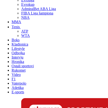
Evroliga
Evrokup
AdmiralBet ABA Liga
FIBA Liga šampiona
NBA
MMA
Tenis
ATP
WTA
Boks
Kladionica
Lifestyle
Odbojka
Intervju
Hronika
Ostali sportovi
Rukomet
Video
F1
Vaterpolo
Atletika
E-sports