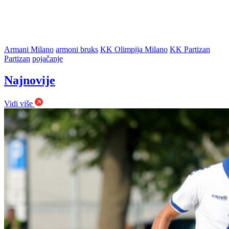
Armani Milano
armoni bruks
KK Olimpija Milano
KK Partizan
Partizan
pojačanje
Najnovije
Vidi više