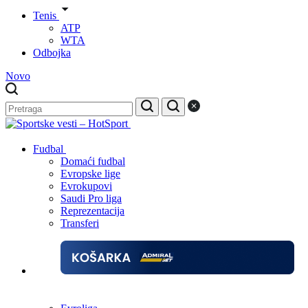
Tenis
ATP
WTA
Odbojka
Novo
Fudbal
Domaći fudbal
Evropske lige
Evrokupovi
Saudi Pro liga
Reprezentacija
Transferi