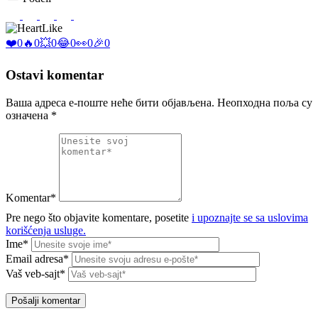
Like
❤️
0
🔥
0
💥
0
😂
0
👀
0
🎉
0
Ostavi komentar
Ваша адреса е-поште неће бити објављена.
Неопходна поља су
означена
*
Komentar*
Pre nego što objavite komentare, posetite
i upoznajte se sa uslovima
korišćenja usluge.
Ime*
Email adresa*
Vaš veb-sajt*