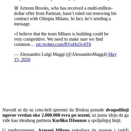
🚨 Armoni Brooks, who has received a multi-million-
dollar offer from Partizan, hasn’t ruled out renewing his
contract with Olimpia Milano. In fact, he’s sending a
message.
«I believe that the team Milano is building could be
very competitive. We need to make sure we find
common…
pic.twitter.com/RVuHu5v4T8
— Alessandro Luigi Maggi (@AlessandroMagg4)
May
15, 2026
Navodi se da su crno-beli spremni da Bruksu ponude
dvogodišnji
ugovor vredan oko 2.000.000 evra po sezoni
, uz jasnu ideju da ga
vide kao idealnog partnera
Karliku Džounsu
u spoljašnjoj liniji.
U međuvremenu,
Armani Milano
pokušava da reaguje i zadrži