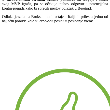
svog MVP igrača, pa se očekuje njihov odgovor i potencijalna
kontra-ponuda kako bi sprečili njegov odlazak u Beograd.
Odluka je sada na Bruksu – da li ostaje u Italiji ili prihvata jednu od
najjačih ponuda koje su crno-beli poslali u poslednje vreme.