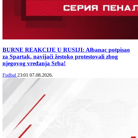
BURNE REAKCIJE U RUSIJI: Albanac potpisao
za Spartak, navijači žestoko protestovali zbog
njegovog vređanja Srba!
Fudbal
23:01
07.08.2026.