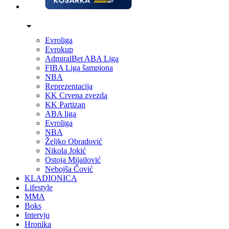
Evroliga
Evrokup
AdmiralBet ABA Liga
FIBA Liga šampiona
NBA
Reprezentacija
KK Crvena zvezda
KK Partizan
ABA liga
Evroliga
NBA
Željko Obradović
Nikola Jokić
Ostoja Mijailović
Nebojša Čović
KLADIONICA
Lifestyle
MMA
Boks
Intervju
Hronika