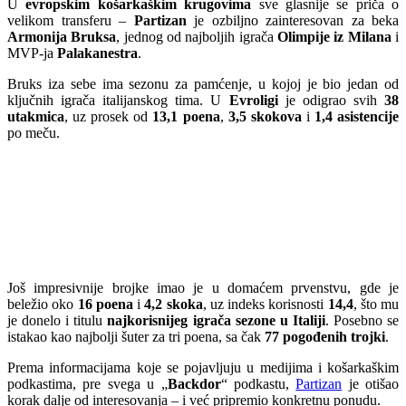
U
evropskim košarkaškim krugovima
sve glasnije se priča o
velikom transferu –
Partizan
je ozbiljno zainteresovan za beka
Armonija Bruksa
, jednog od najboljih igrača
Olimpije iz Milana
i
MVP-ja
Palakanestra
.
Bruks iza sebe ima sezonu za pamćenje, u kojoj je bio jedan od
ključnih igrača italijanskog tima. U
Evroligi
je odigrao svih
38
utakmica
, uz prosek od
13,1 poena
,
3,5 skokova
i
1,4 asistencije
po meču.
Još impresivnije brojke imao je u domaćem prvenstvu, gde je
beležio oko
16 poena
i
4,2 skoka
, uz indeks korisnosti
14,4
, što mu
je donelo i titulu
najkorisnijeg igrača sezone u Italiji
. Posebno se
istakao kao najbolji šuter za tri poena, sa čak
77 pogođenih trojki
.
Prema informacijama koje se pojavljuju u medijima i košarkaškim
podkastima, pre svega u „
Backdor
“ podkastu,
Partizan
je otišao
korak dalje od interesovanja – i već pripremio konkretnu ponudu.