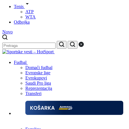
Tenis
ATP
WTA
Odbojka
Novo
Fudbal
Domaći fudbal
Evropske lige
Evrokupovi
Saudi Pro liga
Reprezentacija
Transferi