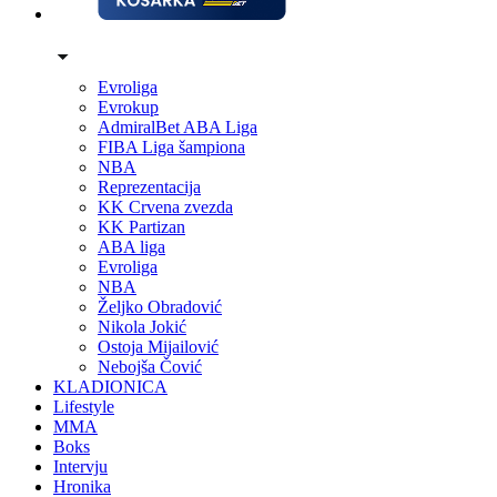
Evroliga
Evrokup
AdmiralBet ABA Liga
FIBA Liga šampiona
NBA
Reprezentacija
KK Crvena zvezda
KK Partizan
ABA liga
Evroliga
NBA
Željko Obradović
Nikola Jokić
Ostoja Mijailović
Nebojša Čović
KLADIONICA
Lifestyle
MMA
Boks
Intervju
Hronika