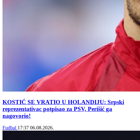
KOSTIĆ SE VRATIO U HOLANDIJU: Srpski
reprezentativac potpisao za PSV, Perišić ga
nagovorio!
Fudbal
17:37
06.08.2026.