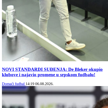
NOVI STANDARDI SUĐENJA: De Bleker okupio
klubove i najavio promene u srpskom fudbalu!
Domaći fudbal
14:19
06.08.2026.