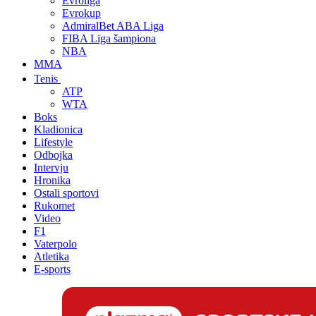
Evroliga
Evrokup
AdmiralBet ABA Liga
FIBA Liga šampiona
NBA
MMA
Tenis
ATP
WTA
Boks
Kladionica
Lifestyle
Odbojka
Intervju
Hronika
Ostali sportovi
Rukomet
Video
F1
Vaterpolo
Atletika
E-sports