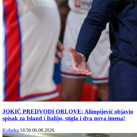
JOKIĆ PREDVODI ORLOVE: Alimpijević objavio
spisak za Island i Italiju, stigla i dva nova imena!
Košarka
14:50
06.08.2026.