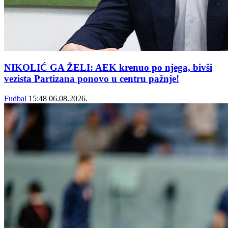
NIKOLIĆ GA ŽELI: AEK krenuo po njega, bivši
vezista Partizana ponovo u centru pažnje!
Fudbal
15:48
06.08.2026.