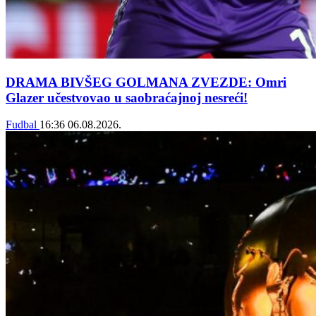
DRAMA BIVŠEG GOLMANA ZVEZDE: Omri
Glazer učestvovao u saobraćajnoj nesreći!
Fudbal
16:36
06.08.2026.