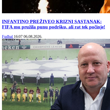
INFANTINO PREŽIVEO KRIZNI SASTANAK:
FIFA mu pružila punu podršku, ali rat tek počinje!
Fudbal
16:07
06.08.2026.