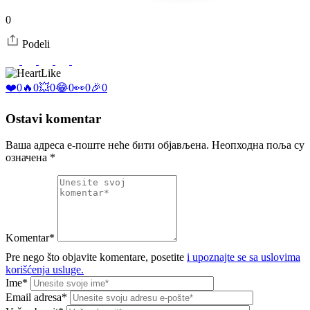
0
Podeli
Like
❤️
0
🔥
0
💥
0
😂
0
👀
0
🎉
0
Ostavi komentar
Ваша адреса е-поште неће бити објављена.
Неопходна поља су
означена
*
Komentar*
Pre nego što objavite komentare, posetite
i upoznajte se sa uslovima
korišćenja usluge.
Ime*
Email adresa*