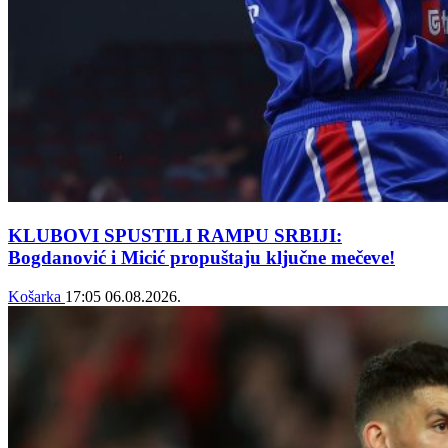
KLUBOVI SPUSTILI RAMPU SRBIJI:
Bogdanović i Micić propuštaju ključne mečeve!
Košarka
17:05
06.08.2026.