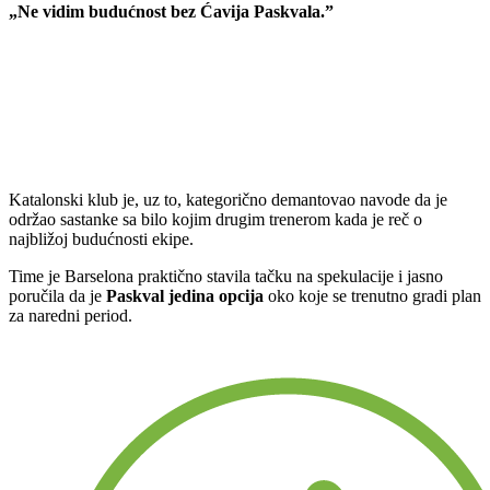
„Ne vidim budućnost bez Ćavija Paskvala.”
Katalonski klub je, uz to, kategorično demantovao navode da je
održao sastanke sa bilo kojim drugim trenerom kada je reč o
najbližoj budućnosti ekipe.
Time je Barselona praktično stavila tačku na spekulacije i jasno
poručila da je
Paskval jedina opcija
oko koje se trenutno gradi plan
za naredni period.