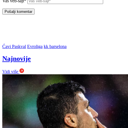
Vaš veb-sajt*
Ćavi Paskval
Evroliga
kk barselona
Najnovije
Vidi više