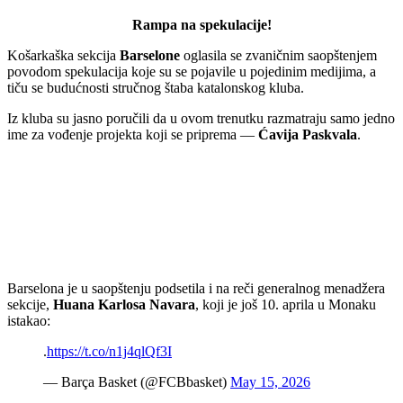
Rampa na spekulacije!
Košarkaška sekcija
Barselone
oglasila se zvaničnim saopštenjem
povodom spekulacija koje su se pojavile u pojedinim medijima, a
tiču se budućnosti stručnog štaba katalonskog kluba.
Iz kluba su jasno poručili da u ovom trenutku razmatraju samo jedno
ime za vođenje projekta koji se priprema —
Ćavija Paskvala
.
Barselona je u saopštenju podsetila i na reči generalnog menadžera
sekcije,
Huana Karlosa Navara
, koji je još 10. aprila u Monaku
istakao:
.
https://t.co/n1j4qlQf3I
— Barça Basket (@FCBbasket)
May 15, 2026