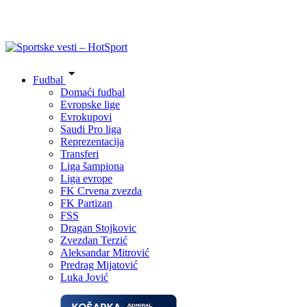
Fudbal
Domaći fudbal
Evropske lige
Evrokupovi
Saudi Pro liga
Reprezentacija
Transferi
Liga šampiona
Liga evrope
FK Crvena zvezda
FK Partizan
FSS
Dragan Stojkovic
Zvezdan Terzić
Aleksandar Mitrović
Predrag Mijatović
Luka Jović