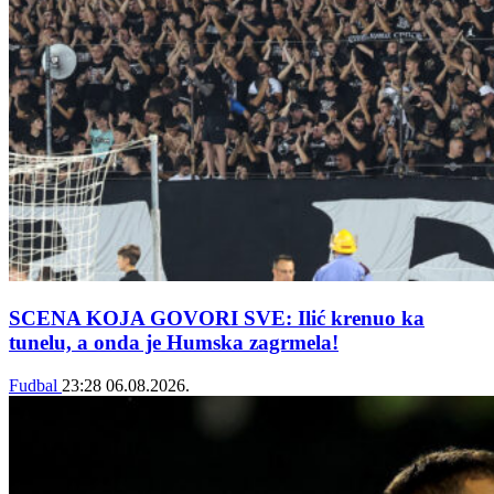
SCENA KOJA GOVORI SVE: Ilić krenuo ka
tunelu, a onda je Humska zagrmela!
Fudbal
23:28
06.08.2026.