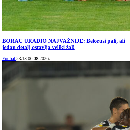
BORAC URADIO NAJVAŽNIJE: Belorusi pali, ali
jedan detalj ostavlja veliki žal!
Fudbal
23:18
06.08.2026.