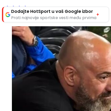
Dodajte HotSport u vaš Google izbor
+
Prati najnovije sportske vesti među prvima