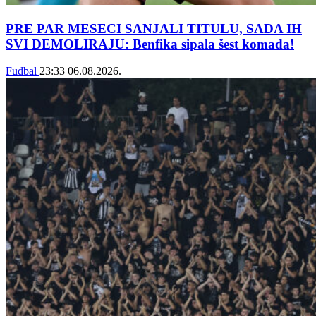
PRE PAR MESECI SANJALI TITULU, SADA IH
SVI DEMOLIRAJU: Benfika sipala šest komada!
Fudbal
23:33
06.08.2026.