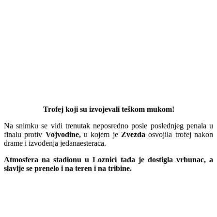
Trofej koji su izvojevali teškom mukom!
Na snimku se vidi trenutak neposredno posle poslednjeg penala u
finalu protiv
Vojvodine,
u kojem je
Zvezda
osvojila trofej nakon
drame i izvođenja jedanaesteraca.
Atmosfera na stadionu u Loznici tada je dostigla vrhunac, a
slavlje se prenelo i na teren i na tribine.