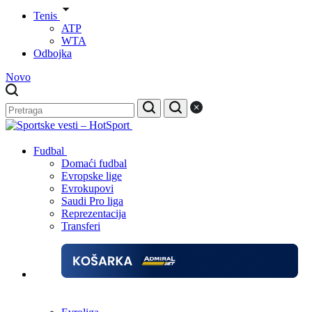
Tenis
ATP
WTA
Odbojka
Novo
Fudbal
Domaći fudbal
Evropske lige
Evrokupovi
Saudi Pro liga
Reprezentacija
Transferi