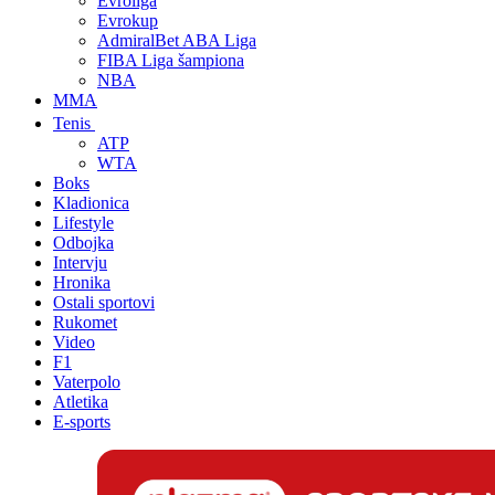
Evroliga
Evrokup
AdmiralBet ABA Liga
FIBA Liga šampiona
NBA
MMA
Tenis
ATP
WTA
Boks
Kladionica
Lifestyle
Odbojka
Intervju
Hronika
Ostali sportovi
Rukomet
Video
F1
Vaterpolo
Atletika
E-sports