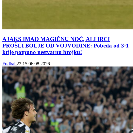
AJAKS IMAO MAGIČNU NOĆ, ALI IRCI
PROŠLI BOLJE OD VOJVODINE: Pobeda od 3:1
krije potpuno nestvarnu brojku!
Fudbal
22:15
06.08.2026.