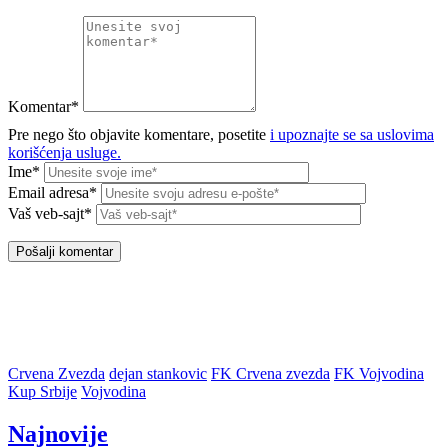
Komentar*
Pre nego što objavite komentare, posetite
i upoznajte se sa uslovima
korišćenja usluge.
Ime*
Email adresa*
Vaš veb-sajt*
Crvena Zvezda
dejan stankovic
FK Crvena zvezda
FK Vojvodina
Kup Srbije
Vojvodina
Najnovije