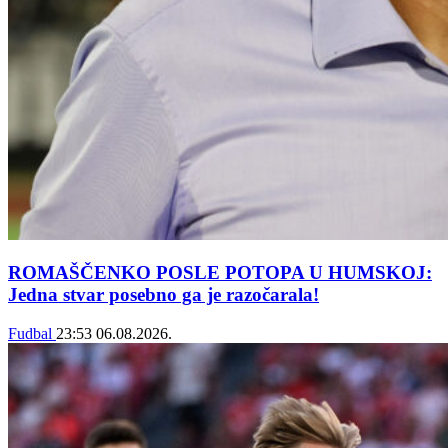
ROMAŠČENKO POSLE POTOPA U HUMSKOJ:
Jedna stvar posebno ga je razočarala!
Fudbal
23:53
06.08.2026.