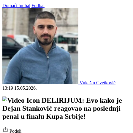
Domaći fudbal
Fudbal
Vukašin Cvetković
13:19
15.05.2026.
DELIRIJUM: Evo kako je
Dejan Stanković reagovao na poslednji
penal u finalu Kupa Srbije!
Podeli