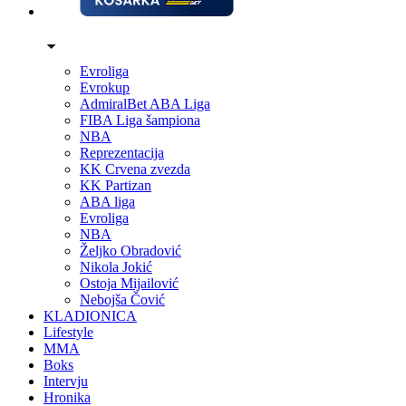
Evroliga
Evrokup
AdmiralBet ABA Liga
FIBA Liga šampiona
NBA
Reprezentacija
KK Crvena zvezda
KK Partizan
ABA liga
Evroliga
NBA
Željko Obradović
Nikola Jokić
Ostoja Mijailović
Nebojša Čović
KLADIONICA
Lifestyle
MMA
Boks
Intervju
Hronika