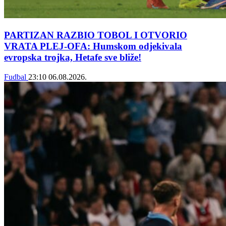
PARTIZAN RAZBIO TOBOL I OTVORIO
VRATA PLEJ-OFA: Humskom odjekivala
evropska trojka, Hetafe sve bliže!
Fudbal
23:10
06.08.2026.