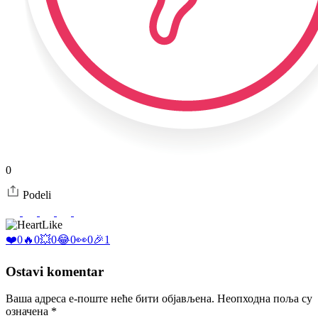
0
Podeli
Like
❤️
0
🔥
0
💥
0
😂
0
👀
0
🎉
1
Ostavi komentar
Ваша адреса е-поште неће бити објављена.
Неопходна поља су
означена
*