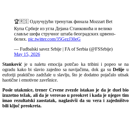
🏆🇷🇸 Одлучујући тренутак финала Mozzart Bet
Купа Србије из угла Дејана Станковића и велико
славље шефа стручног штаба београдских црвено-
белих.
pic.twitter.com/35GezJ30eG
— Fudbalski savez Srbije | FA of Serbia (@FSSrbije)
May 15, 2026
Stanković
je u naletu emocija potrčao ka tribini i popeo se na
ogradu kako bi slavio zajedno sa navijačima, dok ga su
Delije
u
euforiji praktično zadržale u slavlju, što je dodatno pojačalo utisak
haotične i emotivne završnice.
Posle utakmice, trener Crvene zvezde istakao je da je duel bio
izuzetno težak, ali da je verovao u preokret i kada je njegov tim
imao rezultatski zaostatak, naglasivši da su vera i zajedništvo
bili ključ preokreta.