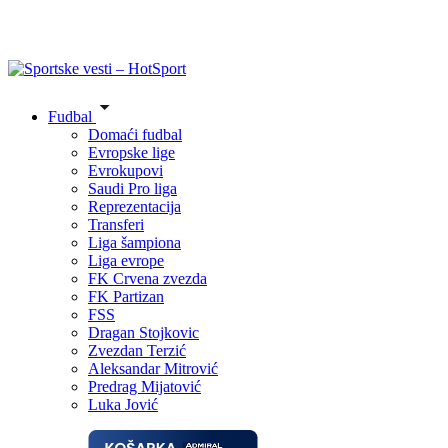
Fudbal
Domaći fudbal
Evropske lige
Evrokupovi
Saudi Pro liga
Reprezentacija
Transferi
Liga šampiona
Liga evrope
FK Crvena zvezda
FK Partizan
FSS
Dragan Stojkovic
Zvezdan Terzić
Aleksandar Mitrović
Predrag Mijatović
Luka Jović