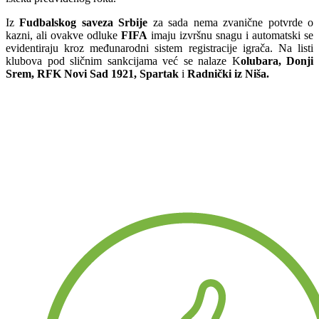
Iz
Fudbalskog saveza Srbije
za sada nema zvanične potvrde o
kazni, ali ovakve odluke
FIFA
imaju izvršnu snagu i automatski se
evidentiraju kroz međunarodni sistem registracije igrača. Na listi
klubova pod sličnim sankcijama već se nalaze K
olubara, Donji
Srem, RFK Novi Sad 1921, Spartak
i
Radnički iz Niša.