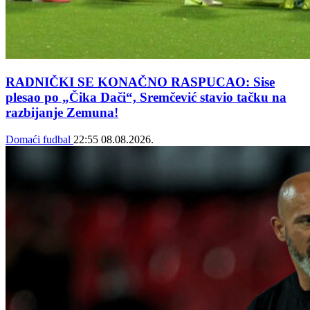
RADNIČKI SE KONAČNO RASPUCAO: Sise
plesao po „Čika Dači“, Sremčević stavio tačku na
razbijanje Zemuna!
Domaći fudbal
22:55
08.08.2026.