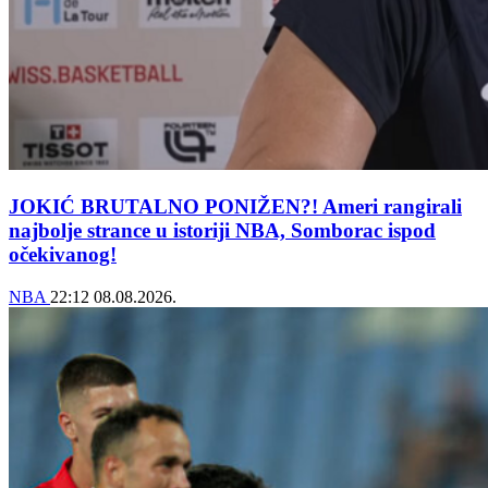
JOKIĆ BRUTALNO PONIŽEN?! Ameri rangirali
najbolje strance u istoriji NBA, Somborac ispod
očekivanog!
NBA
22:12
08.08.2026.