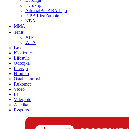
Evroliga
Evrokup
AdmiralBet ABA Liga
FIBA Liga šampiona
NBA
MMA
Tenis
ATP
WTA
Boks
Kladionica
Lifestyle
Odbojka
Intervju
Hronika
Ostali sportovi
Rukomet
Video
F1
Vaterpolo
Atletika
E-sports