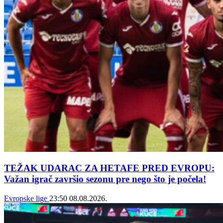
TEŽAK UDARAC ZA HETAFE PRED EVROPU:
Važan igrač završio sezonu pre nego što je počela!
Evropske lige
23:50
08.08.2026.