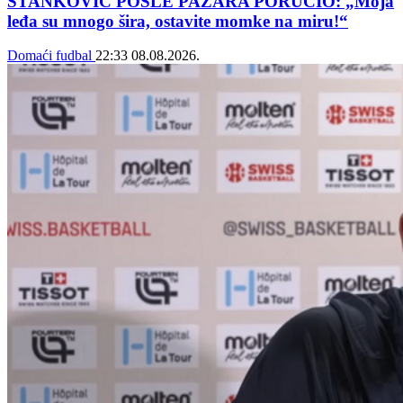
STANKOVIĆ POSLE PAZARA PORUČIO: „Moja
leđa su mnogo šira, ostavite momke na miru!“
Domaći fudbal
22:33
08.08.2026.