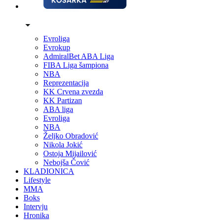
Evroliga
Evrokup
AdmiralBet ABA Liga
FIBA Liga šampiona
NBA
Reprezentacija
KK Crvena zvezda
KK Partizan
ABA liga
Evroliga
NBA
Željko Obradović
Nikola Jokić
Ostoja Mijailović
Nebojša Čović
KLADIONICA
Lifestyle
MMA
Boks
Intervju
Hronika