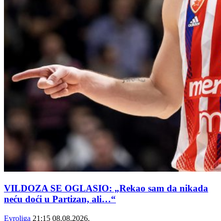
VILDOZA SE OGLASIO: „Rekao sam da nikada
neću doći u Partizan, ali…“
Evroliga
21:15
08.08.2026.