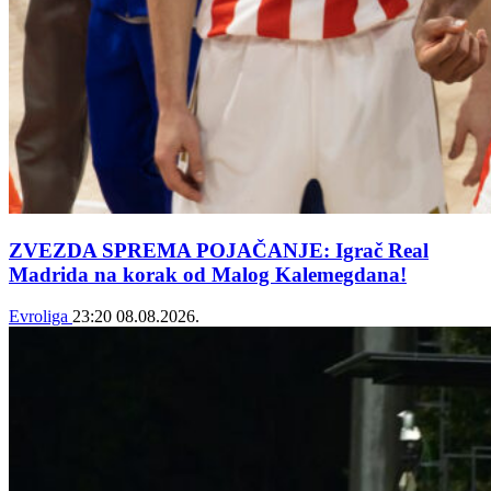
ZVEZDA SPREMA POJAČANJE: Igrač Real
Madrida na korak od Malog Kalemegdana!
Evroliga
23:20
08.08.2026.