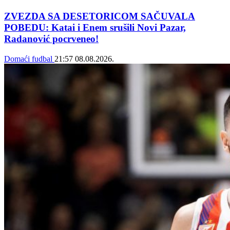
ZVEZDA SA DESETORICOM SAČUVALA
POBEDU: Katai i Enem srušili Novi Pazar,
Radanović pocrveneo!
Domaći fudbal
21:57
08.08.2026.