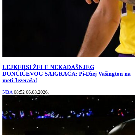
LEJKERSI ŽELE NEKADAŠNJEG
DONČIĆEVOG SAIGRAČA: Pi-Džej Vašington na
meti Jezeraša!
NBA
08:52
06.08.2026.