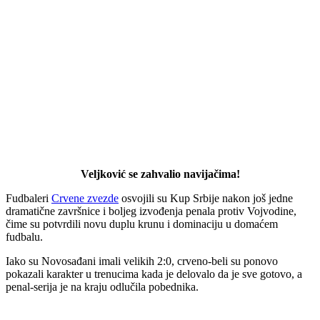
Veljković se zahvalio navijačima!
Fudbaleri
Crvene zvezde
osvojili su Kup Srbije nakon još jedne
dramatične završnice i boljeg izvođenja penala protiv Vojvodine,
čime su potvrdili novu duplu krunu i dominaciju u domaćem
fudbalu.
Iako su Novosađani imali velikih 2:0, crveno-beli su ponovo
pokazali karakter u trenucima kada je delovalo da je sve gotovo, a
penal-serija je na kraju odlučila pobednika.