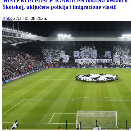
MISTERIJA POSLE IGARA: Pet boksera nestalo u
Škotskoj, uključene policija i imigracione vlasti!
Boks
22:35
05.08.2026.