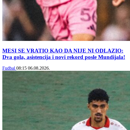
MESI SE VRATIO KAO DA NIJE NI ODLAZIO:
Dva gola, asistencija i novi rekord posle Mundijala!
Fudbal
08:15
06.08.2026.