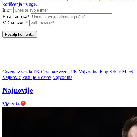
korišćenja usluge.
Ime*
Email adresa*
Vaš veb-sajt*
Crvena Zvezda
FK Crvena zvezda
FK Vojvodina
Kup Srbije
Miloš
Veljković
Vasilije Kostov
Vojvodina
Najnovije
Vidi više