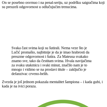
On se posebno osvrnuo i na penal-seriju, uz podršku saigračima koji
su preuzeli odgovornost u odlučujućim trenucima.
Svaka čast svima koji su šutirali. Nema veze što je
Lučić promašio, najbitnije je da je imao hrabrosti da
preuzme odgovornost i šutira. Za Mateusa svakako
znamo sve, tako da čestitam svima. Hvala navijačima
za svaku utakmicu i svaki minut, značilo nam je to
mnogo i vidimo se na proslavi titule – zaključio je
defanzivac crveno-belih.
Zvezda je još jednom pokazala mentalitet šampiona – i kada gubi, i
kada je na ivici poraza.