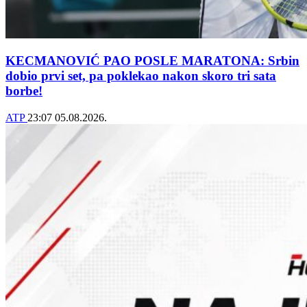
KECMANOVIĆ PAO POSLE MARATONA: Srbin
dobio prvi set, pa poklekao nakon skoro tri sata
borbe!
ATP
23:07
05.08.2026.