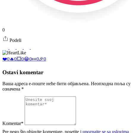
0
Podeli
Like
❤️
0
🔥
0
💥
0
😂
0
👀
0
🎉
0
Ostavi komentar
Ваша адреса е-поште неће бити објављена.
Неопходна поља су
означена
*
Komentar*
Pre nego što objavite komentare, posetite
i upoznajte se sa uslovima