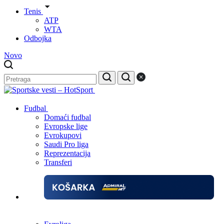
Tenis
ATP
WTA
Odbojka
Novo
Fudbal
Domaći fudbal
Evropske lige
Evrokupovi
Saudi Pro liga
Reprezentacija
Transferi