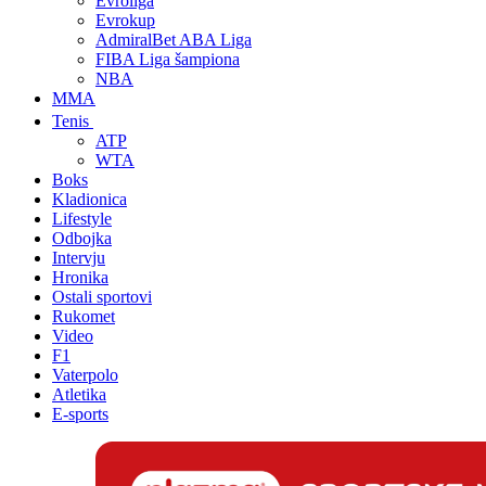
Evroliga
Evrokup
AdmiralBet ABA Liga
FIBA Liga šampiona
NBA
MMA
Tenis
ATP
WTA
Boks
Kladionica
Lifestyle
Odbojka
Intervju
Hronika
Ostali sportovi
Rukomet
Video
F1
Vaterpolo
Atletika
E-sports