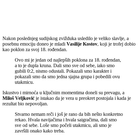
Nakon poslednjeg sudijskog zvižduka usledilo je veliko slavlje, a
posebnu emociju doneo je mladi
Vasilije Kostov
, koji je trofej dobio
kao poklon za svoj 18. rođendan.
Ovo mi je jedan od najlepših poklona za 18. rođendan,
a to je dupla kruna. Dali smo sve od sebe, iako smo
gubili 0:2, nismo odustali. Pokazali smo karakter i
pokazali smo da smo jedna sjaјna grupa i pobedili ovu
utakmicu.
Iskustvo i mirnoća u ključnim momentima doneli su prevagu, a
Miloš Veljković
je istakao da je vera u preokret postojala i kada je
rezultat bio nepovoljan.
Stvarno nemam reči i još je rano da bih nešto konkretno
rekao. Hvala navijačima i hvala saigračima, dali smo
sve od sebe. Loše smo počeli utakmicu, ali smo je
završili onako kako treba.