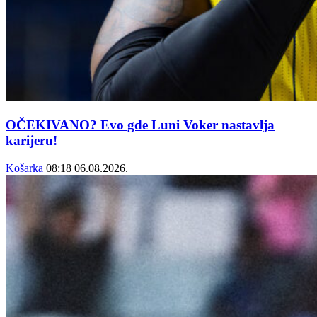
OČEKIVANO? Evo gde Luni Voker nastavlja
karijeru!
Košarka
08:18
06.08.2026.