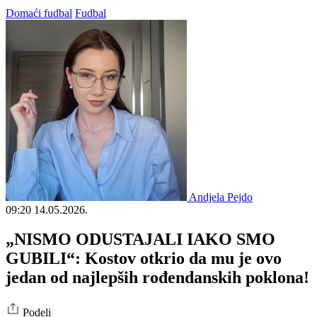
Domaći fudbal
Fudbal
Andjela Pejdo
09:20
14.05.2026.
„NISMO ODUSTAJALI IAKO SMO
GUBILI“: Kostov otkrio da mu je ovo
jedan od najlepših rođendanskih poklona!
Podeli