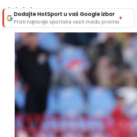
Dodajte HotSport u vaš Google izbor
+
Prati najnovije sportske vesti među prvima