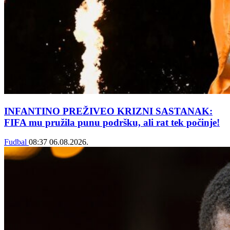
INFANTINO PREŽIVEO KRIZNI SASTANAK:
FIFA mu pružila punu podršku, ali rat tek počinje!
Fudbal
08:37
06.08.2026.