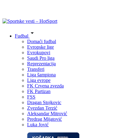
Fudbal
Domaći fudbal
Evropske lige
Evrokupovi
Saudi Pro liga
Reprezentacija
Transferi
Liga šampiona
Liga evrope
FK Crvena zvezda
FK Partizan
FSS
Dragan Stojkovic
Zvezdan Terzić
Aleksandar Mitrović
Predrag Mijatović
Luka Jović