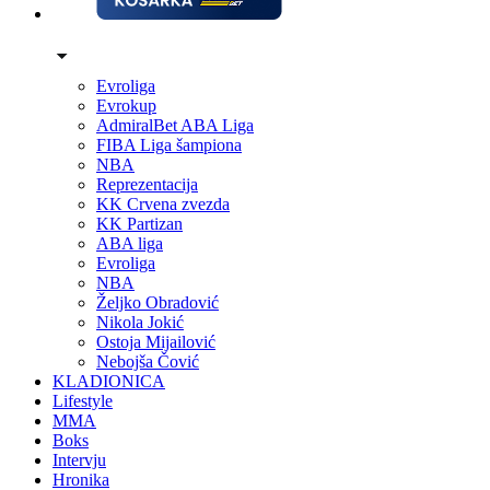
Evroliga
Evrokup
AdmiralBet ABA Liga
FIBA Liga šampiona
NBA
Reprezentacija
KK Crvena zvezda
KK Partizan
ABA liga
Evroliga
NBA
Željko Obradović
Nikola Jokić
Ostoja Mijailović
Nebojša Čović
KLADIONICA
Lifestyle
MMA
Boks
Intervju
Hronika