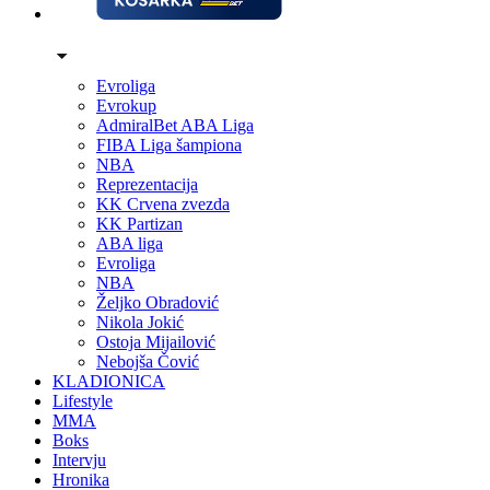
Evroliga
Evrokup
AdmiralBet ABA Liga
FIBA Liga šampiona
NBA
Reprezentacija
KK Crvena zvezda
KK Partizan
ABA liga
Evroliga
NBA
Željko Obradović
Nikola Jokić
Ostoja Mijailović
Nebojša Čović
KLADIONICA
Lifestyle
MMA
Boks
Intervju
Hronika