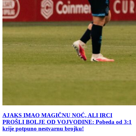
AJAKS IMAO MAGIČNU NOĆ, ALI IRCI
PROŠLI BOLJE OD VOJVODINE: Pobeda od 3:1
krije potpuno nestvarnu brojku!