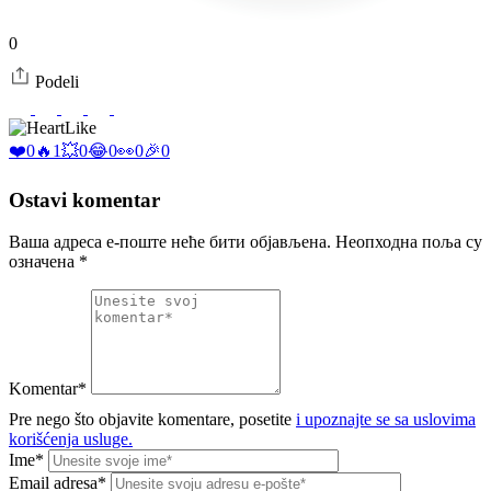
0
Podeli
Like
❤️
0
🔥
1
💥
0
😂
0
👀
0
🎉
0
Ostavi komentar
Ваша адреса е-поште неће бити објављена.
Неопходна поља су
означена
*
Komentar*
Pre nego što objavite komentare, posetite
i upoznajte se sa uslovima
korišćenja usluge.
Ime*
Email adresa*