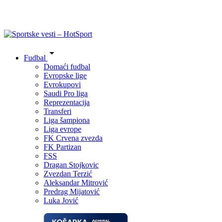
Fudbal
Domaći fudbal
Evropske lige
Evrokupovi
Saudi Pro liga
Reprezentacija
Transferi
Liga šampiona
Liga evrope
FK Crvena zvezda
FK Partizan
FSS
Dragan Stojkovic
Zvezdan Terzić
Aleksandar Mitrović
Predrag Mijatović
Luka Jović