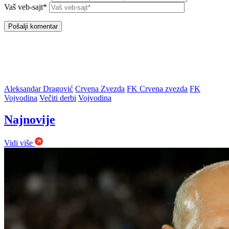
Vaš veb-sajt*
Aleksandar Dragović
Crvena Zvezda
FK Crvena zvezda
FK
Vojvodina
Večiti derbi
Vojvodina
Najnovije
Vidi više