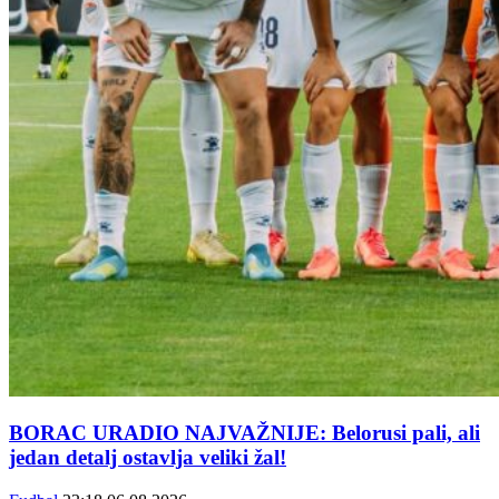
BORAC URADIO NAJVAŽNIJE: Belorusi pali, ali
jedan detalj ostavlja veliki žal!