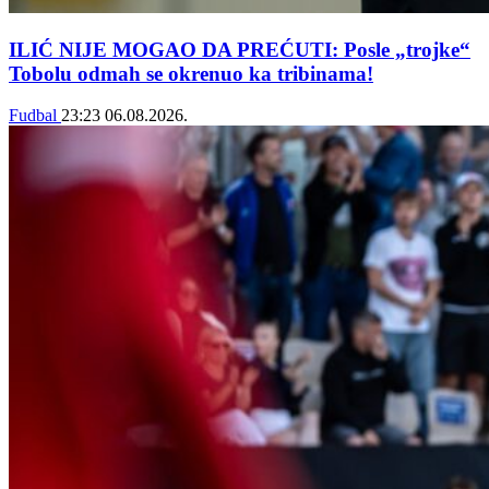
ILIĆ NIJE MOGAO DA PREĆUTI: Posle „trojke“
Tobolu odmah se okrenuo ka tribinama!
Fudbal
23:23
06.08.2026.