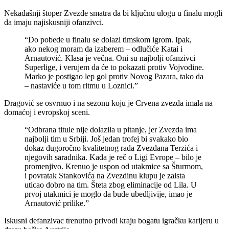
Nekadašnji štoper Zvezde smatra da bi ključnu ulogu u finalu mogli
da imaju najiskusniji ofanzivci.
“Do pobede u finalu se dolazi timskom igrom. Ipak,
ako nekog moram da izaberem – odlučiće Katai i
Arnautović. Klasa je večna. Oni su najbolji ofanzivci
Superlige, i verujem da će to pokazati protiv Vojvodine.
Marko je postigao lep gol protiv Novog Pazara, tako da
– nastaviće u tom ritmu u Loznici.”
Dragović se osvrnuo i na sezonu koju je Crvena zvezda imala na
domaćoj i evropskoj sceni.
“Odbrana titule nije dolazila u pitanje, jer Zvezda ima
najbolji tim u Srbiji. Još jedan trofej bi svakako bio
dokaz dugoročno kvalitetnog rada Zvezdana Terzića i
njegovih saradnika. Kada je reč o Ligi Evrope – bilo je
promenjivo. Krenuo je uspon od utakmice sa Šturmom,
i povratak Stankovića na Zvezdinu klupu je zaista
uticao dobro na tim. Šteta zbog eliminacije od Lila. U
prvoj utakmici je moglo da bude ubedljivije, imao je
Arnautović prilike.”
Iskusni defanzivac trenutno privodi kraju bogatu igračku karijeru u