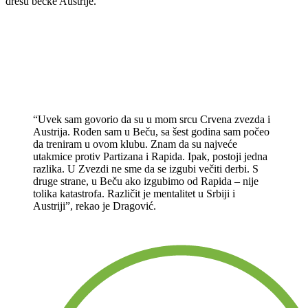
dresu bečke Austrije.
“Uvek sam govorio da su u mom srcu Crvena zvezda i
Austrija. Rođen sam u Beču, sa šest godina sam počeo
da treniram u ovom klubu. Znam da su najveće
utakmice protiv Partizana i Rapida. Ipak, postoji jedna
razlika. U Zvezdi ne sme da se izgubi večiti derbi. S
druge strane, u Beču ako izgubimo od Rapida – nije
tolika katastrofa. Različit je mentalitet u Srbiji i
Austriji”, rekao je Dragović.