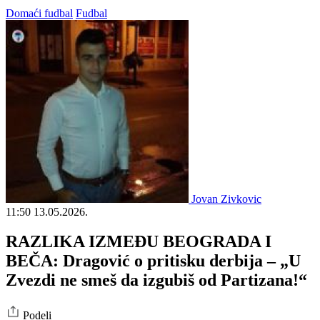
Domaći fudbal
Fudbal
Jovan Zivkovic
11:50
13.05.2026.
RAZLIKA IZMEĐU BEOGRADA I
BEČA: Dragović o pritisku derbija – „U
Zvezdi ne smeš da izgubiš od Partizana!“
Podeli