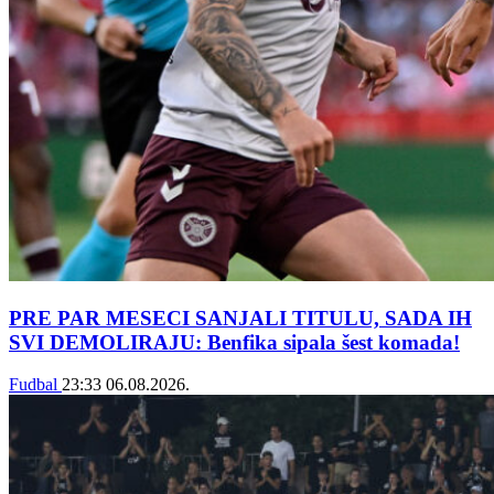
PRE PAR MESECI SANJALI TITULU, SADA IH
SVI DEMOLIRAJU: Benfika sipala šest komada!
Fudbal
23:33
06.08.2026.