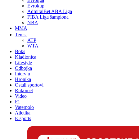
Evroliga
Evrokup
AdmiralBet ABA Liga
FIBA Liga šampiona
NBA
MMA
Tenis
ATP
WTA
Boks
Kladionica
Lifestyle
Odbojka
Intervju
Hronika
Ostali sportovi
Rukomet
Video
F1
Vaterpolo
Atletika
E-sports