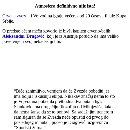
Atmosfera definitivno nije ista!
Crvena zvezda
i Vojvodina igraju večeras od 20 časova finale Kupa
Srbije.
O predstojećem meču govorio je bivši kapiten crveno-belih
Aleksandar Dragović
, koji je iz Austrije poručio da ima veliko
poverenje u svoj nekadašnji tim.
“Biće zanimljivo, verujem da će Zvezda pobediti jer
ima bolju i iskusniju ekipu. Nikakav značaj nema to što
je Vojvodina pobedila prethodna dva puta u ligi.
Stanković ima drugačiju filozofiju od Milojevića, tako
da nema šanse da se to ponovi. Sa sadašnjim trenerom
sam siguran da se Zvezda neće opustiti od prvog do
poslednjeg minuta”, počeo je Dragović razgovor za
“Sportski žurnal”.