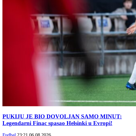
PUKIJU JE BIO DOVOLJAN SAMO MINUT:
Legendarni Finac spasao Helsinki u Evropi!
Fudbal
23:21
06.08.2026.