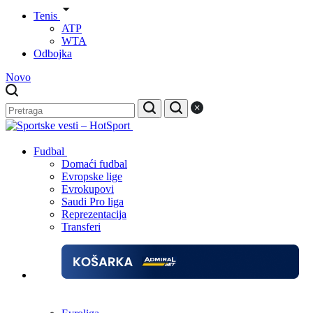
Tenis
ATP
WTA
Odbojka
Novo
Fudbal
Domaći fudbal
Evropske lige
Evrokupovi
Saudi Pro liga
Reprezentacija
Transferi