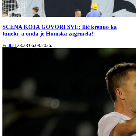
SCENA KOJA GOVORI SVE: Ilić krenuo ka
tunelu, a onda je Humska zagrmela!
Fudbal
23:28
06.08.2026.