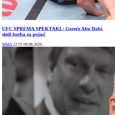
UFC SPREMA SPEKTAKL: Goreće Abu Dabi,
sledi borba za pojas!
MMA
22:55
09.08.2026.