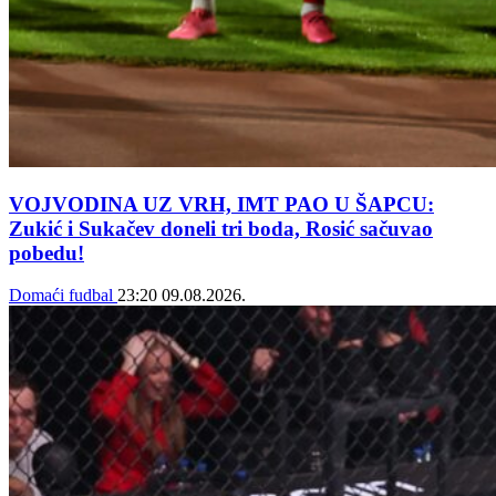
VOJVODINA UZ VRH, IMT PAO U ŠAPCU:
Zukić i Sukačev doneli tri boda, Rosić sačuvao
pobedu!
Domaći fudbal
23:20
09.08.2026.