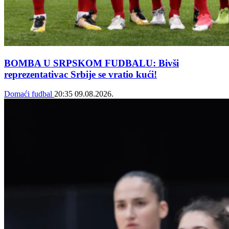
BOMBA U SRPSKOM FUDBALU: Bivši
reprezentativac Srbije se vratio kući!
Domaći fudbal
20:35
09.08.2026.