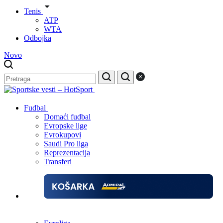
Tenis
ATP
WTA
Odbojka
Novo
Fudbal
Domaći fudbal
Evropske lige
Evrokupovi
Saudi Pro liga
Reprezentacija
Transferi