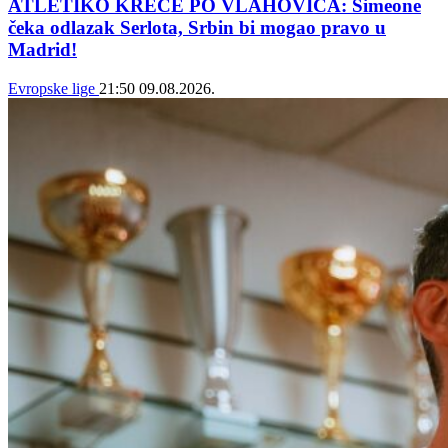
ATLETIKO KREĆE PO VLAHOVIĆA: Simeone
čeka odlazak Serlota, Srbin bi mogao pravo u
Madrid!
Evropske lige
21:50
09.08.2026.