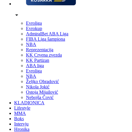
Evroliga
Evrokup
AdmiralBet ABA Liga
FIBA Liga šampiona
NBA
Reprezentacija
KK Crvena zvezda
KK Partizan
ABA liga
Evroliga
NBA
Željko Obradović
Nikola Jokić
Ostoja Mijailović
Nebojša Čović
KLADIONICA
Lifestyle
MMA
Boks
Intervju
Hronika