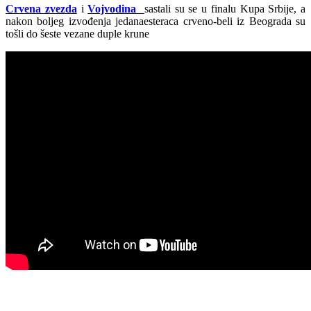
Crvena zvezda
i
Vojvodina
sastali su se u finalu Kupa Srbije, a
nakon boljeg izvođenja jedanaesteraca crveno-beli iz Beograda su
tošli do šeste vezane duple krune