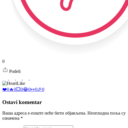
0
Podeli
Like
❤️
0
🔥
0
💥
0
😂
0
👀
0
🎉
0
Ostavi komentar
Ваша адреса е-поште неће бити објављена.
Неопходна поља су
означена
*