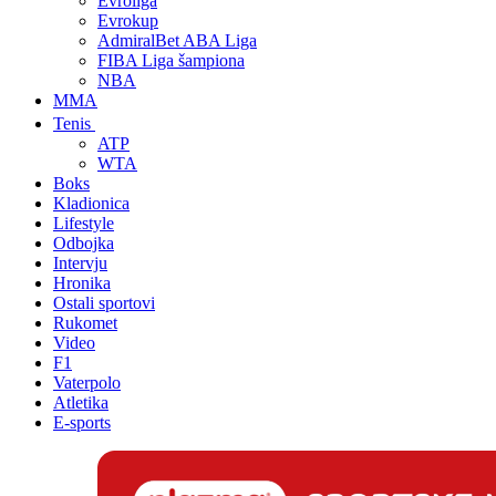
Evroliga
Evrokup
AdmiralBet ABA Liga
FIBA Liga šampiona
NBA
MMA
Tenis
ATP
WTA
Boks
Kladionica
Lifestyle
Odbojka
Intervju
Hronika
Ostali sportovi
Rukomet
Video
F1
Vaterpolo
Atletika
E-sports