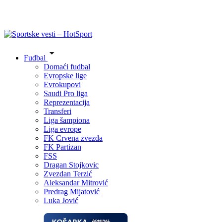
Fudbal
Domaći fudbal
Evropske lige
Evrokupovi
Saudi Pro liga
Reprezentacija
Transferi
Liga šampiona
Liga evrope
FK Crvena zvezda
FK Partizan
FSS
Dragan Stojkovic
Zvezdan Terzić
Aleksandar Mitrović
Predrag Mijatović
Luka Jović