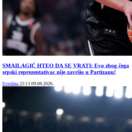
SMAILAGIĆ HTEO DA SE VRATI: Evo zbog čega
srpski reprezentativac nije završio u Partizanu!
Evroliga
22:13
09.08.2026.