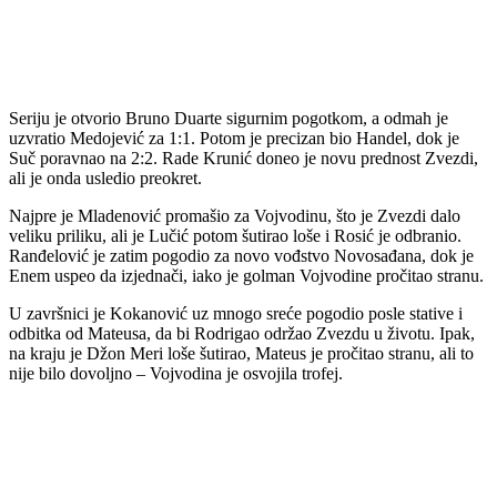
Seriju je otvorio Bruno Duarte sigurnim pogotkom, a odmah je
uzvratio Medojević za 1:1. Potom je precizan bio Handel, dok je
Suč poravnao na 2:2. Rade Krunić doneo je novu prednost Zvezdi,
ali je onda usledio preokret.
Najpre je Mladenović promašio za Vojvodinu, što je Zvezdi dalo
veliku priliku, ali je Lučić potom šutirao loše i Rosić je odbranio.
Ranđelović je zatim pogodio za novo vođstvo Novosađana, dok je
Enem uspeo da izjednači, iako je golman Vojvodine pročitao stranu.
U završnici je Kokanović uz mnogo sreće pogodio posle stative i
odbitka od Mateusa, da bi Rodrigao održao Zvezdu u životu. Ipak,
na kraju je Džon Meri loše šutirao, Mateus je pročitao stranu, ali to
nije bilo dovoljno – Vojvodina je osvojila trofej.