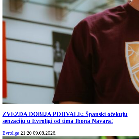
ZVEZDA DOBIJA POHVALE: Španski očekuju
senzaciju u Evroligi od tima Ibona Navara!
Evroliga
21:20
09.08.2026.