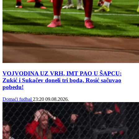
VOJVODINA UZ VRH, IMT PAO U ŠAPCU:
Zukić i Sukačev doneli tri boda, Rosić sačuvao
pobedu!
Domaći fudbal
23:20
09.08.2026.