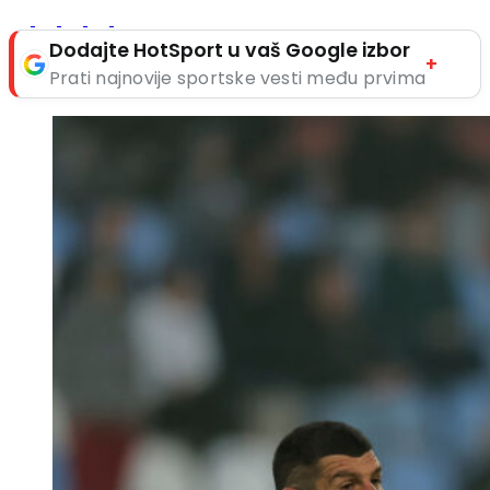
Dodajte HotSport u vaš Google izbor
+
Prati najnovije sportske vesti među prvima