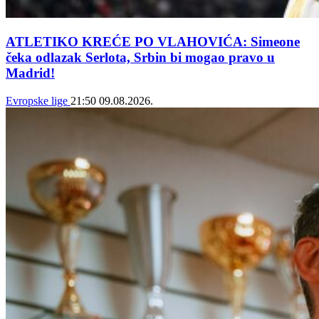
ATLETIKO KREĆE PO VLAHOVIĆA: Simeone
čeka odlazak Serlota, Srbin bi mogao pravo u
Madrid!
Evropske lige
21:50
09.08.2026.