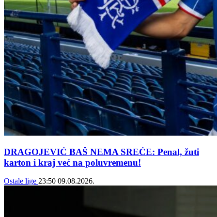
DRAGOJEVIĆ BAŠ NEMA SREĆE: Penal, žuti
karton i kraj već na poluvremenu!
Ostale lige
23:50
09.08.2026.