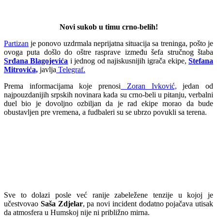
Novi sukob u timu crno-belih!
Partizan
je ponovo uzdrmala neprijatna situacija sa treninga, pošto je
ovoga puta došlo do oštre rasprave između šefa stručnog štaba
Srđana Blagojevića
i jednog od najiskusnijih igrača ekipe,
Stefana
Mitrovića,
javlja
Telegraf.
Prema informacijama koje prenosi
Zoran Ivković,
jedan od
najpouzdanijih srpskih novinara kada su crno-beli u pitanju, verbalni
duel bio je dovoljno ozbiljan da je rad ekipe morao da bude
obustavljen pre vremena, a fudbaleri su se ubrzo povukli sa terena.
Sve to dolazi posle već ranije zabeležene tenzije u kojoj je
učestvovao
Saša Zdjelar
, pa novi incident dodatno pojačava utisak
da atmosfera u Humskoj nije ni približno mirna.