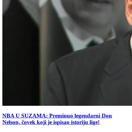
NBA U SUZAMA: Preminuo legendarni Don
Nelson, čovek koji je ispisao istoriju lige!