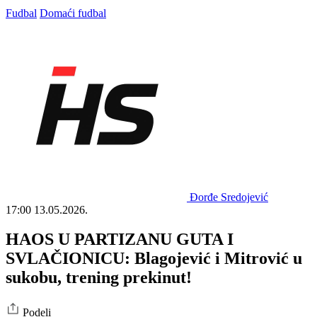
Fudbal
Domaći fudbal
Đorđe Sredojević
17:00
13.05.2026.
HAOS U PARTIZANU GUTA I
SVLAČIONICU: Blagojević i Mitrović u
sukobu, trening prekinut!
Podeli