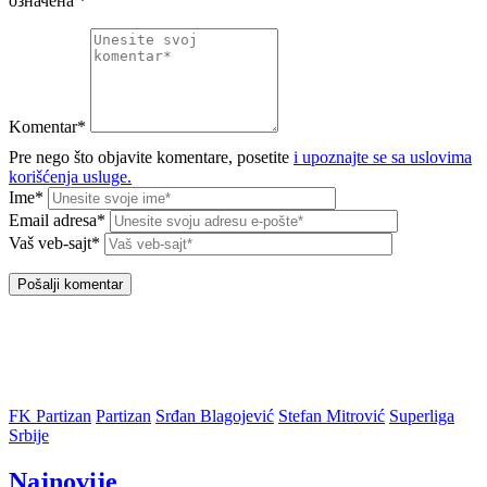
означена
*
Komentar*
Pre nego što objavite komentare, posetite
i upoznajte se sa uslovima
korišćenja usluge.
Ime*
Email adresa*
Vaš veb-sajt*
FK Partizan
Partizan
Srđan Blagojević
Stefan Mitrović
Superliga
Srbije
Najnovije