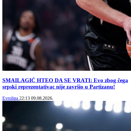
SMAILAGIĆ HTEO DA SE VRATI: Evo zbog čega
srpski reprezentativac nije završio u Partizanu!
Evroliga
22:13
09.08.2026.