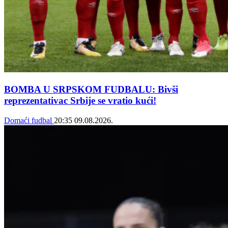
BOMBA U SRPSKOM FUDBALU: Bivši
reprezentativac Srbije se vratio kući!
Domaći fudbal
20:35
09.08.2026.