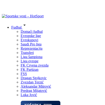
Fudbal
Domaći fudbal
Evropske lige
Evrokupovi
Saudi Pro liga
Reprezentacija
Transferi
Liga šampiona
Liga evrope
FK Crvena zvezda
FK Partizan
FSS
Dragan Stojkovic
Zvezdan Terzić
Aleksandar Mitrović
Predrag Mijatović
Luka Jović