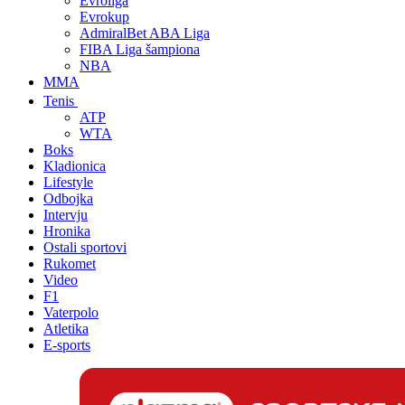
Evroliga
Evrokup
AdmiralBet ABA Liga
FIBA Liga šampiona
NBA
MMA
Tenis
ATP
WTA
Boks
Kladionica
Lifestyle
Odbojka
Intervju
Hronika
Ostali sportovi
Rukomet
Video
F1
Vaterpolo
Atletika
E-sports