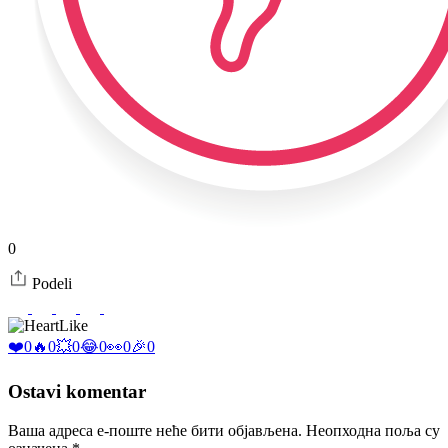
0
Podeli
Like
❤️
0
🔥
0
💥
0
😂
0
👀
0
🎉
0
Ostavi komentar
Ваша адреса е-поште неће бити објављена.
Неопходна поља су