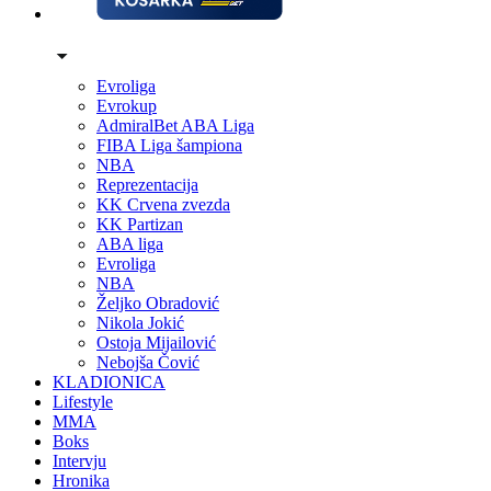
Evroliga
Evrokup
AdmiralBet ABA Liga
FIBA Liga šampiona
NBA
Reprezentacija
KK Crvena zvezda
KK Partizan
ABA liga
Evroliga
NBA
Željko Obradović
Nikola Jokić
Ostoja Mijailović
Nebojša Čović
KLADIONICA
Lifestyle
MMA
Boks
Intervju
Hronika