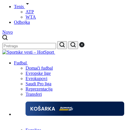
Tenis
ATP
WTA
Odbojka
Novo
Fudbal
Domaći fudbal
Evropske lige
Evrokupovi
Saudi Pro liga
Reprezentacija
Transferi