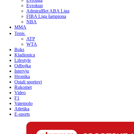
Evroliga
Evrokup
AdmiralBet ABA Liga
FIBA Liga šampiona
NBA
MMA
Tenis
ATP
WTA
Boks
Kladionica
Lifestyle
Odbojka
Intervju
Hronika
Ostali sportovi
Rukomet
Video
F1
Vaterpolo
Atletika
E-sports