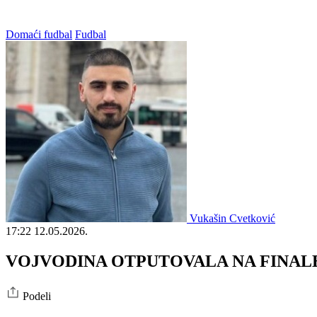
Domaći fudbal
Fudbal
Vukašin Cvetković
17:22
12.05.2026.
VOJVODINA OTPUTOVALA NA FINALE KUP
Podeli