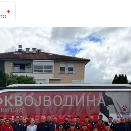
+
ima