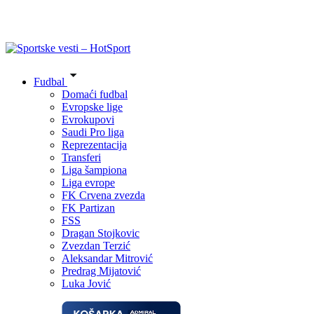
Fudbal
Domaći fudbal
Evropske lige
Evrokupovi
Saudi Pro liga
Reprezentacija
Transferi
Liga šampiona
Liga evrope
FK Crvena zvezda
FK Partizan
FSS
Dragan Stojkovic
Zvezdan Terzić
Aleksandar Mitrović
Predrag Mijatović
Luka Jović