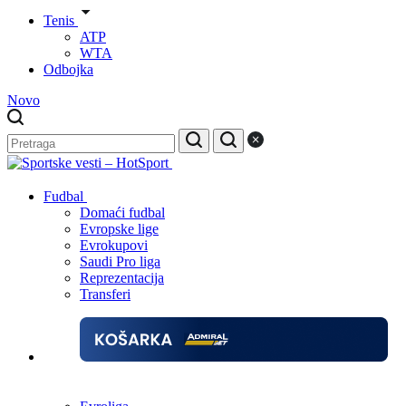
Tenis
ATP
WTA
Odbojka
Novo
Fudbal
Domaći fudbal
Evropske lige
Evrokupovi
Saudi Pro liga
Reprezentacija
Transferi