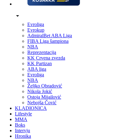
Evroliga
Evrokup
AdmiralBet ABA Liga
FIBA Liga šampiona
NBA
Reprezentacija
KK Crvena zvezda
KK Partizan
ABA liga
Evroliga
NBA
Željko Obradović
Nikola Jokić
Ostoja Mijailović
Nebojša Čović
KLADIONICA
Lifestyle
MMA
Boks
Intervju
Hronika