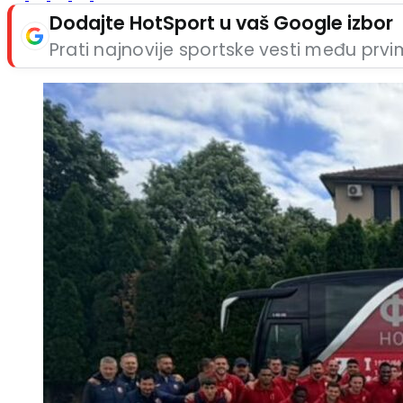
Dodajte HotSport u vaš Google izbor
Prati najnovije sportske vesti među prv