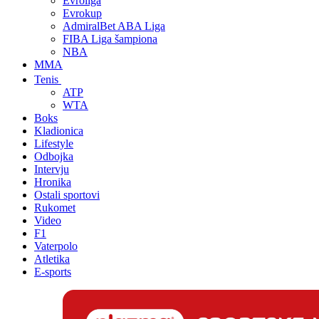
Evroliga
Evrokup
AdmiralBet ABA Liga
FIBA Liga šampiona
NBA
MMA
Tenis
ATP
WTA
Boks
Kladionica
Lifestyle
Odbojka
Intervju
Hronika
Ostali sportovi
Rukomet
Video
F1
Vaterpolo
Atletika
E-sports