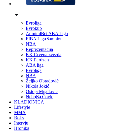
Evroliga
Evrokup
AdmiralBet ABA Liga
FIBA Liga šampiona
NBA
Reprezentacija
KK Crvena zvezda
KK Partizan
ABA liga
Evroliga
NBA
Željko Obradović
Nikola Jokić
Ostoja Mijailović
Nebojša Čović
KLADIONICA
Lifestyle
MMA
Boks
Intervju
Hronika