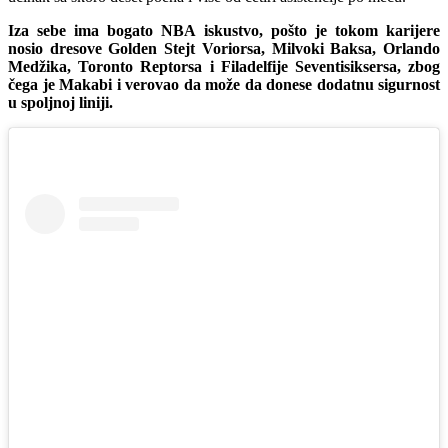
Iza sebe ima bogato NBA iskustvo, pošto je tokom karijere
nosio dresove Golden Stejt Voriorsa, Milvoki Baksa, Orlando
Medžika, Toronto Reptorsa i Filadelfije Seventisiksersa, zbog
čega je Makabi i verovao da može da donese dodatnu sigurnost
u spoljnoj liniji.