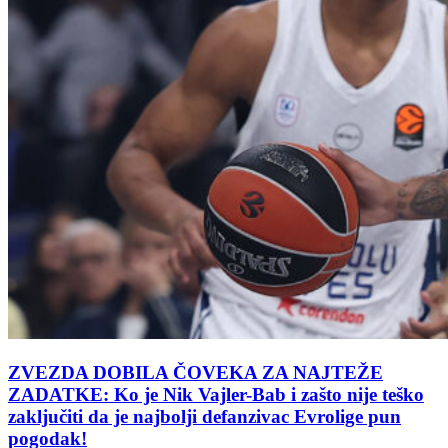
ZVEZDA DOBILA ČOVEKA ZA NAJTEŽE
ZADATKE: Ko je Nik Vajler-Bab i zašto nije teško
zaključiti da je najbolji defanzivac Evrolige pun
pogodak!