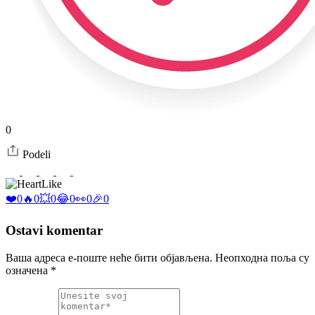
0
Podeli
Like
❤️
0
🔥
0
💥
0
😂
0
👀
0
🎉
0
Ostavi komentar
Ваша адреса е-поште неће бити објављена.
Неопходна поља су
означена
*