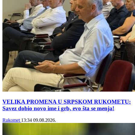
VELIKA PROMENA U SRPSKOM RUKOMETU:
Savez dobio novo ime i grb, evo šta se menja!
Rukomet
13:34
09.08.2026.