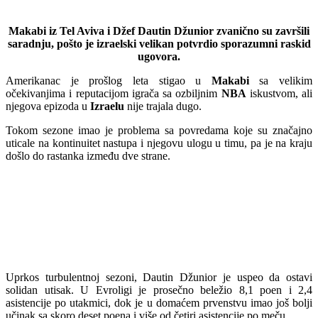
Makabi iz Tel Aviva i Džef Dautin Džunior zvanično su završili
saradnju, pošto je izraelski velikan potvrdio sporazumni raskid
ugovora.
Amerikanac je prošlog leta stigao u
Makabi
sa velikim
očekivanjima i reputacijom igrača sa ozbiljnim
NBA
iskustvom, ali
njegova epizoda u
Izraelu
nije trajala dugo.
Tokom sezone imao je problema sa povredama koje su značajno
uticale na kontinuitet nastupa i njegovu ulogu u timu, pa je na kraju
došlo do rastanka između dve strane.
Uprkos turbulentnoj sezoni, Dautin Džunior je uspeo da ostavi
solidan utisak. U Evroligi je prosečno beležio 8,1 poen i 2,4
asistencije po utakmici, dok je u domaćem prvenstvu imao još bolji
učinak sa skoro deset poena i više od četiri asistencije po meču.