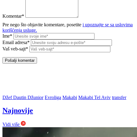
Komentar*
Pre nego što objavite komentare, posetite
i upoznajte se sa uslovima
korišćenja usluge.
Ime*
Email adresa*
Vaš veb-sajt*
Džef Dautin Džunior
Evroliga
Makabi
Makabi Tel Aviv
transfer
Najnovije
Vidi više