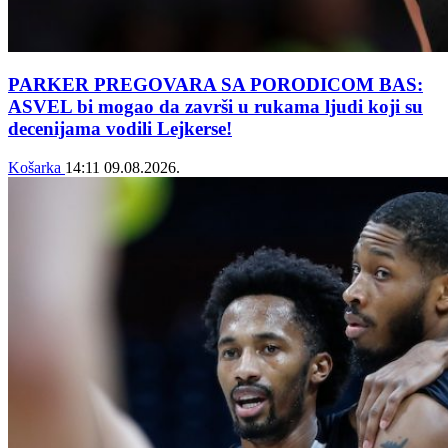
PARKER PREGOVARA SA PORODICOM BAS:
ASVEL bi mogao da završi u rukama ljudi koji su
decenijama vodili Lejkerse!
Košarka
14:11
09.08.2026.