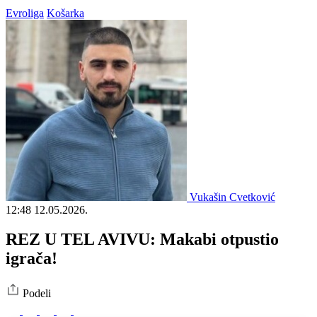
Evroliga
Košarka
Vukašin Cvetković
12:48
12.05.2026.
REZ U TEL AVIVU: Makabi otpustio
igrača!
Podeli