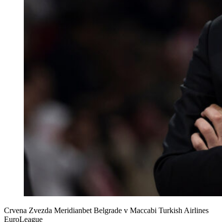
Crvena Zvezda Meridianbet Belgrade v Maccabi Turkish Airlines
EuroLeague