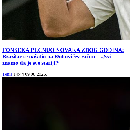
FONSEKA PECNUO NOVAKA ZBOG GODINA:
Brazilac se našalio na Đokovićev račun – „Svi
znamo da je sve stariji!“
Tenis
14:44
09.08.2026.