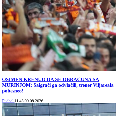
OSIMEN KRENUO DA SE OBRAČUNA SA
MURINJOM: Saigrači ga odvlačili, trener Viljareala
pobesneo!
Fudbal
11:43
09.08.2026.