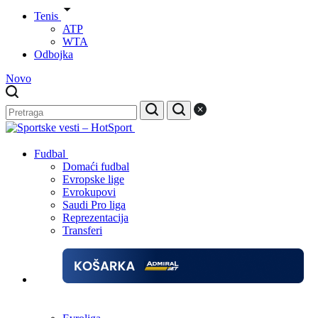
Tenis
ATP
WTA
Odbojka
Novo
Fudbal
Domaći fudbal
Evropske lige
Evrokupovi
Saudi Pro liga
Reprezentacija
Transferi