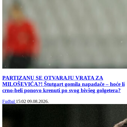
PARTIZANU SE OTVARAJU VRATA ZA
MILOŠEVIĆA?! Štutgart gomila napadače – hoće li
crno-beli ponovo krenuti po svog bivšeg golgetera?
Fudbal
15:02
09.08.2026.