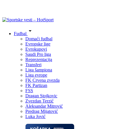
Fudbal
Domaći fudbal
Evropske lige
Evrokupovi
Saudi Pro liga
Reprezentacija
Transferi
Liga šampiona
Liga evrope
FK Crvena zvezda
FK Partizan
FSS
Dragan Stojkovic
Zvezdan Terzić
Aleksandar Mitrović
Predrag Mijatović
Luka Jović