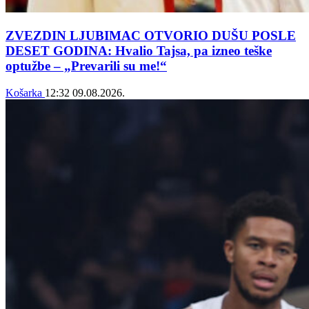
ZVEZDIN LJUBIMAC OTVORIO DUŠU POSLE
DESET GODINA: Hvalio Tajsa, pa izneo teške
optužbe – „Prevarili su me!“
Košarka
12:32
09.08.2026.