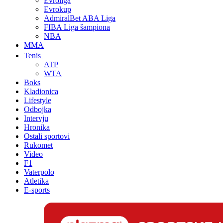
Evroliga
Evrokup
AdmiralBet ABA Liga
FIBA Liga šampiona
NBA
MMA
Tenis
ATP
WTA
Boks
Kladionica
Lifestyle
Odbojka
Intervju
Hronika
Ostali sportovi
Rukomet
Video
F1
Vaterpolo
Atletika
E-sports