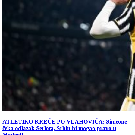
ATLETIKO KREĆE PO VLAHOVIĆA: Simeone
čeka odlazak Serlota, Srbin bi mogao pravo u
Madrid!