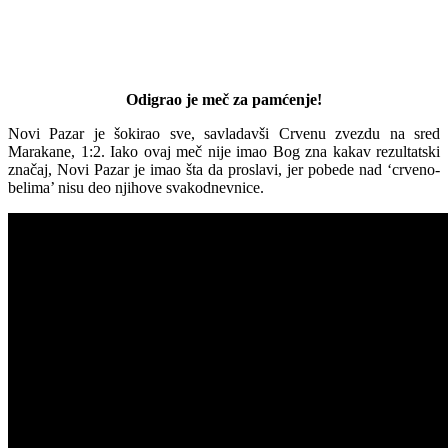
Odigrao je meč za pamćenje!
Novi Pazar je šokirao sve, savladavši Crvenu zvezdu na sred
Marakane, 1:2. Iako ovaj meč nije imao Bog zna kakav rezultatski
značaj, Novi Pazar je imao šta da proslavi, jer pobede nad ‘crveno-
belima’ nisu deo njihove svakodnevnice.