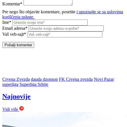
Komentar*
Pre nego što objavite komentare, posetite
i upoznajte se sa uslovima
korišćenja usluge.
Ime*
Email adresa*
Vaš veb-sajt*
Crvena Zvezda
dauda dzonson
FK Crvena zvezda
Novi Pazar
superliga
Superliga Srbije
Najnovije
Vidi više