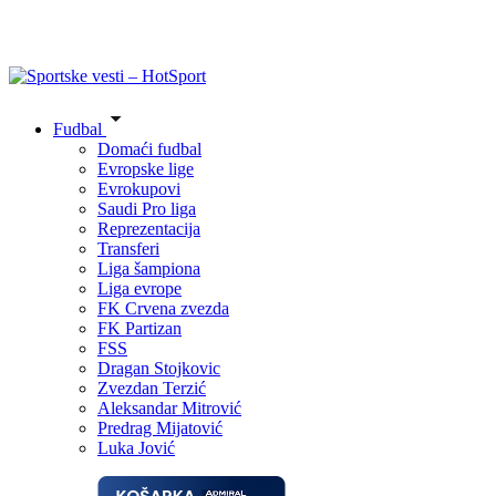
Fudbal
Domaći fudbal
Evropske lige
Evrokupovi
Saudi Pro liga
Reprezentacija
Transferi
Liga šampiona
Liga evrope
FK Crvena zvezda
FK Partizan
FSS
Dragan Stojkovic
Zvezdan Terzić
Aleksandar Mitrović
Predrag Mijatović
Luka Jović