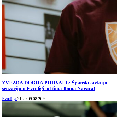
ZVEZDA DOBIJA POHVALE: Španski očekuju
senzaciju u Evroligi od tima Ibona Navara!
Evroliga
21:20
09.08.2026.