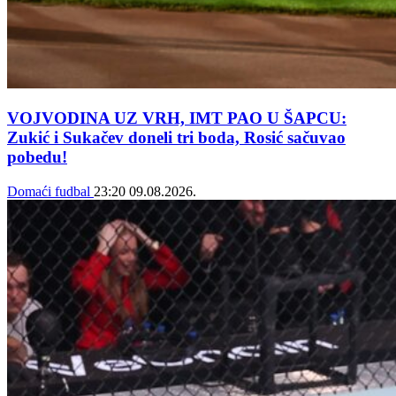
VOJVODINA UZ VRH, IMT PAO U ŠAPCU:
Zukić i Sukačev doneli tri boda, Rosić sačuvao
pobedu!
Domaći fudbal
23:20
09.08.2026.