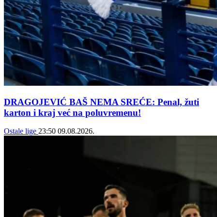
DRAGOJEVIĆ BAŠ NEMA SREĆE: Penal, žuti
karton i kraj već na poluvremenu!
Ostale lige
23:50
09.08.2026.