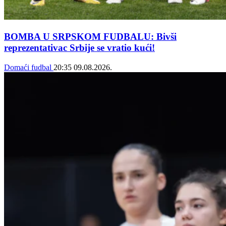
BOMBA U SRPSKOM FUDBALU: Bivši
reprezentativac Srbije se vratio kući!
Domaći fudbal
20:35
09.08.2026.