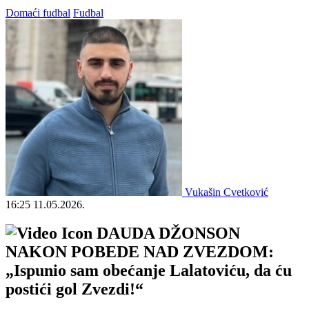
Domaći fudbal
Fudbal
Vukašin Cvetković
16:25
11.05.2026.
DAUDA DŽONSON
NAKON POBEDE NAD ZVEZDOM:
„Ispunio sam obećanje Lalatoviću, da ću
postići gol Zvezdi!“