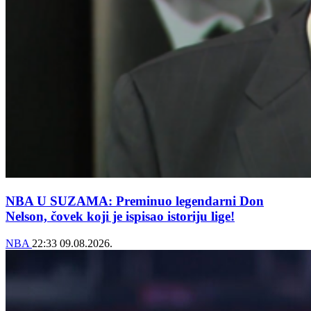
NBA U SUZAMA: Preminuo legendarni Don
Nelson, čovek koji je ispisao istoriju lige!
NBA
22:33
09.08.2026.