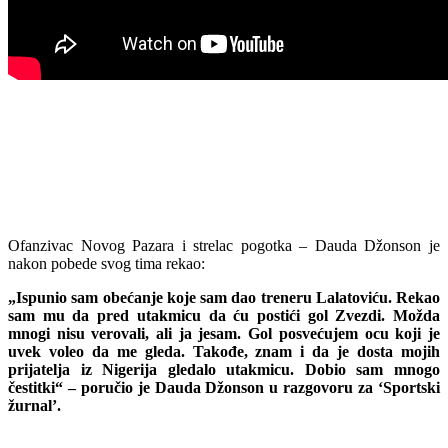
Ofanzivac Novog Pazara i strelac pogotka – Dauda Džonson je
nakon pobede svog tima rekao:
„Ispunio sam obećanje koje sam dao treneru Lalatoviću. Rekao
sam mu da pred utakmicu da ću postići gol Zvezdi. Možda
mnogi nisu verovali, ali ja jesam. Gol posvećujem ocu koji je
uvek voleo da me gleda. Takođe, znam i da je dosta mojih
prijatelja iz Nigerija gledalo utakmicu. Dobio sam mnogo
čestitki“ – poručio je Dauda Džonson u razgovoru za ‘Sportski
žurnal’.