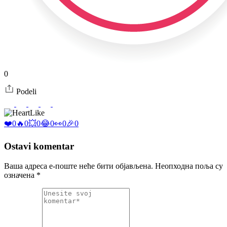
0
Podeli
Like
❤️
0
🔥
0
💥
0
😂
0
👀
0
🎉
0
Ostavi komentar
Ваша адреса е-поште неће бити објављена.
Неопходна поља су
означена
*