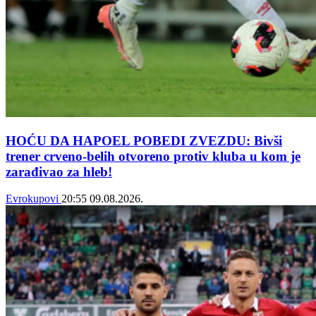
HOĆU DA HAPOEL POBEDI ZVEZDU: Bivši
trener crveno-belih otvoreno protiv kluba u kom je
zarađivao za hleb!
Evrokupovi
20:55
09.08.2026.