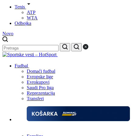
Tenis
ATP
WTA
Odbojka
Novo
Fudbal
Domaći fudbal
Evropske lige
Evrokupovi
Saudi Pro liga
Reprezentacija
Transferi