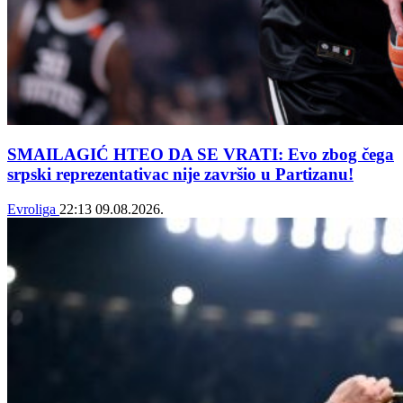
SMAILAGIĆ HTEO DA SE VRATI: Evo zbog čega
srpski reprezentativac nije završio u Partizanu!
Evroliga
22:13
09.08.2026.