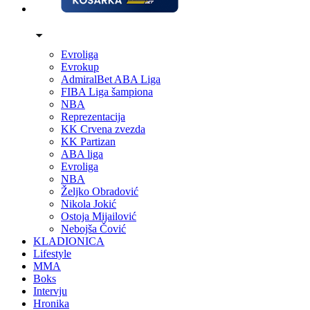
Evroliga
Evrokup
AdmiralBet ABA Liga
FIBA Liga šampiona
NBA
Reprezentacija
KK Crvena zvezda
KK Partizan
ABA liga
Evroliga
NBA
Željko Obradović
Nikola Jokić
Ostoja Mijailović
Nebojša Čović
KLADIONICA
Lifestyle
MMA
Boks
Intervju
Hronika