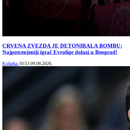
CRVENA ZVEZDA JE DETONIRALA BOMBU:
Najpotcenjeniji igrač Evrolige dolazi u Beograd!
Košarka
10:53
09.08.2026.