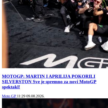
MOTOGP: MARTIN I APRILIJA POKORILI
SILVERSTON Sve je spremno za novi MotoGP
spektakl!
Moto GP
11:29
09.08.2026.