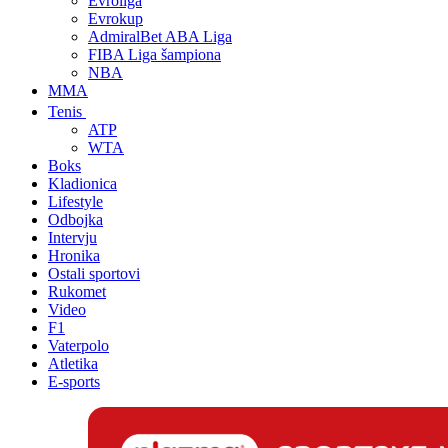
Evroliga
Evrokup
AdmiralBet ABA Liga
FIBA Liga šampiona
NBA
MMA
Tenis
ATP
WTA
Boks
Kladionica
Lifestyle
Odbojka
Intervju
Hronika
Ostali sportovi
Rukomet
Video
F1
Vaterpolo
Atletika
E-sports