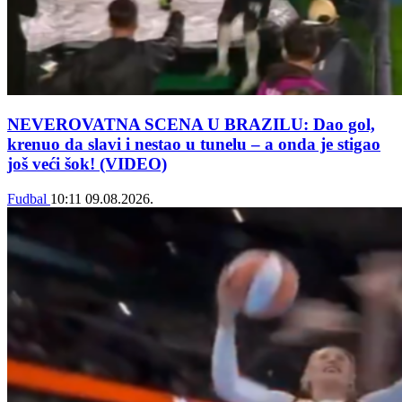
NEVEROVATNA SCENA U BRAZILU: Dao gol,
krenuo da slavi i nestao u tunelu – a onda je stigao
još veći šok! (VIDEO)
Fudbal
10:11
09.08.2026.