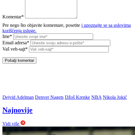
Komentar*
Pre nego što objavite komentare, posetite
i upoznajte se sa uslovima
korišćenja usluge.
Ime*
Email adresa*
Vaš veb-sajt*
Dejvid Adelman
Denver Nagets
Džoš Krenke
NBA
Nikola Jokić
Najnovije
Vidi više