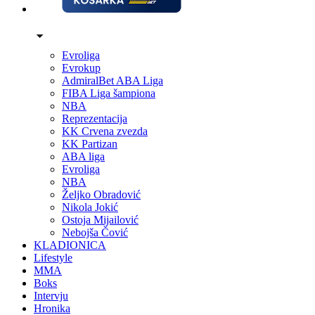
Evroliga
Evrokup
AdmiralBet ABA Liga
FIBA Liga šampiona
NBA
Reprezentacija
KK Crvena zvezda
KK Partizan
ABA liga
Evroliga
NBA
Željko Obradović
Nikola Jokić
Ostoja Mijailović
Nebojša Čović
KLADIONICA
Lifestyle
MMA
Boks
Intervju
Hronika