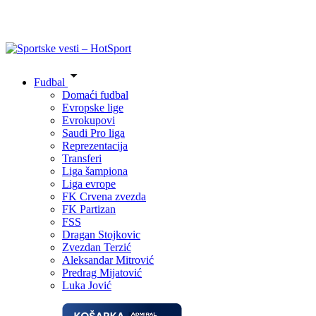
Fudbal
Domaći fudbal
Evropske lige
Evrokupovi
Saudi Pro liga
Reprezentacija
Transferi
Liga šampiona
Liga evrope
FK Crvena zvezda
FK Partizan
FSS
Dragan Stojkovic
Zvezdan Terzić
Aleksandar Mitrović
Predrag Mijatović
Luka Jović