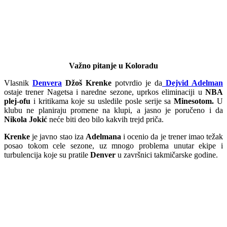
Važno pitanje u Koloradu
Vlasnik
Denvera
Džoš Krenke
potvrdio je da
Dejvid Adelman
ostaje trener Nagetsa i naredne sezone, uprkos eliminaciji u
NBA
plej-ofu
i kritikama koje su usledile posle serije sa
Minesotom.
U
klubu ne planiraju promene na klupi, a jasno je poručeno i da
Nikola Jokić
neće biti deo bilo kakvih trejd priča.
Krenke
je javno stao iza
Adelmana
i ocenio da je trener imao težak
posao tokom cele sezone, uz mnogo problema unutar ekipe i
turbulencija koje su pratile
Denver
u završnici takmičarske godine.