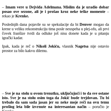
–
Imam vere u Dejvida Adelmana. Mislim da je uradio dobar
posao ove sezone, ali je i prošao kroz neke teške momente
–
rekao je
Krenke.
Poslednjih dana pojavile su se spekulacije da bi
Denver
mogao da
krene u veliku rekonstrukciju tima posle neuspeha u plej-ofu, ali prvi
čovek franšize tvrdi da odluke još nisu donete kada je u pitanju
igrački kadar.
Ipak, kada je reč o
Nikoli Jokiću,
vlasnik
Nagetsa
nije ostavio
prostor za bilo kakvu dilemu.
–
Sve je na stolu u ovom trenutku, uključujući i to da sve ostane
isto. Sve je na stolu osim toga da Jokić bude trejdovan. Tu bi
trebalo da sam sada jasan jer su neke moje reči na ovu temu
prošlog leta bile izvrnute na interesantan način
– poručio je