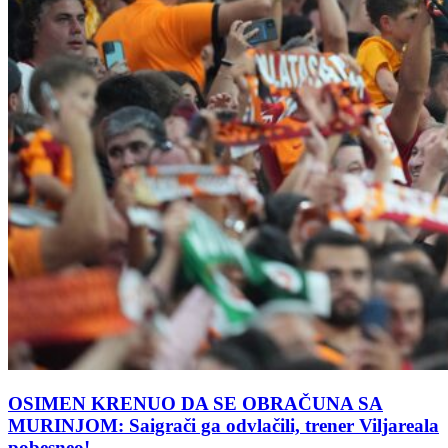
OSIMEN KRENUO DA SE OBRAČUNA SA
MURINJOM: Saigrači ga odvlačili, trener Viljareala
pobesneo!