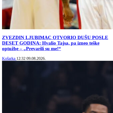
ZVEZDIN LJUBIMAC OTVORIO DUŠU POSLE
DESET GODINA: Hvalio Tajsa, pa izneo teške
optužbe – „Prevarili su me!“
Košarka
12:32
09.08.2026.