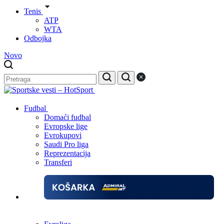
Tenis
ATP
WTA
Odbojka
Novo
Fudbal
Domaći fudbal
Evropske lige
Evrokupovi
Saudi Pro liga
Reprezentacija
Transferi