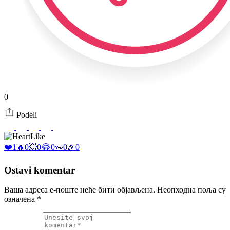
0
Podeli
Like
❤️
1
🔥
0
💥
0
😂
0
👀
0
🎉
0
Ostavi komentar
Ваша адреса е-поште неће бити објављена.
Неопходна поља су
означена
*