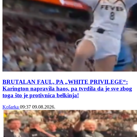
BRUTALAN FAUL, PA „WHITE PRIVILEGE“:
Karington napravila haos, pa tvrdila da je sve zbog
toga što je protivnica belkinja!
Košarka
09:37
09.08.2026.