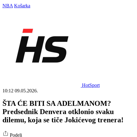
NBA
Košarka
HotSport
10:12
09.05.2026.
ŠTA ĆE BITI SA ADELMANOM?
Predsednik Denvera otklonio svaku
dilemu, koja se tiče Jokićevog trenera!
Podeli