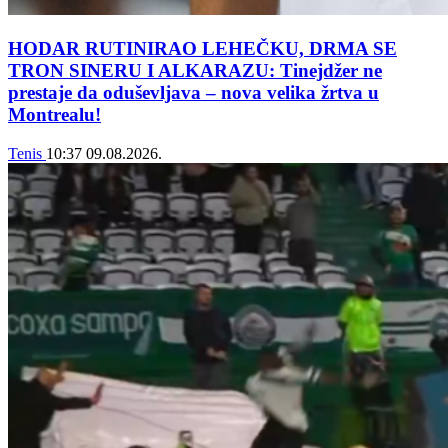
HODAR RUTINIRAO LEHEČKU, DRMA SE
TRON SINERU I ALKARAZU: Tinejdžer ne
prestaje da oduševljava – nova velika žrtva u
Montrealu!
Tenis
10:37
09.08.2026.