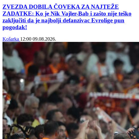
ZVEZDA DOBILA ČOVEKA ZA NAJTEŽE
ZADATKE: Ko je Nik Vajler-Bab i zašto nije teško
zaključiti da je najbolji defanzivac Evrolige pun
pogodak!
Košarka
12:00
09.08.2026.