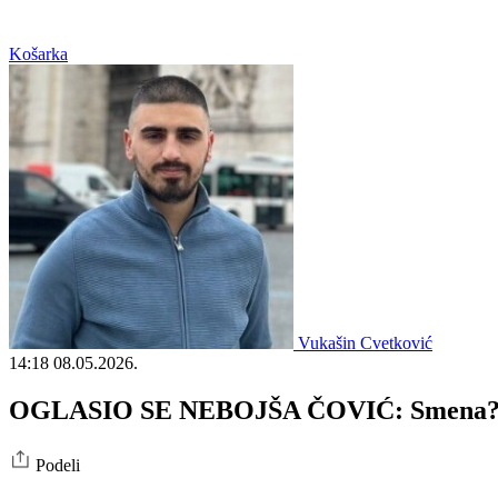
Košarka
Vukašin Cvetković
14:18
08.05.2026.
OGLASIO SE NEBOJŠA ČOVIĆ: Smena? To
Podeli