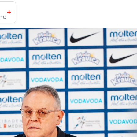
+
ima