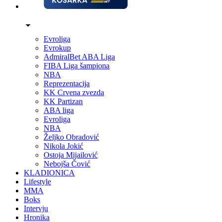
Evroliga
Evrokup
AdmiralBet ABA Liga
FIBA Liga šampiona
NBA
Reprezentacija
KK Crvena zvezda
KK Partizan
ABA liga
Evroliga
NBA
Željko Obradović
Nikola Jokić
Ostoja Mijailović
Nebojša Čović
KLADIONICA
Lifestyle
MMA
Boks
Intervju
Hronika