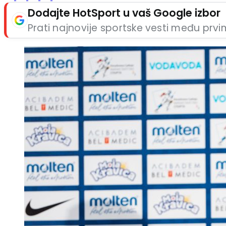
Dodajte HotSport u vaš Google izbor
Prati najnovije sportske vesti među prv