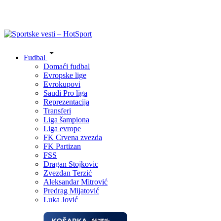
Fudbal
Domaći fudbal
Evropske lige
Evrokupovi
Saudi Pro liga
Reprezentacija
Transferi
Liga šampiona
Liga evrope
FK Crvena zvezda
FK Partizan
FSS
Dragan Stojkovic
Zvezdan Terzić
Aleksandar Mitrović
Predrag Mijatović
Luka Jović