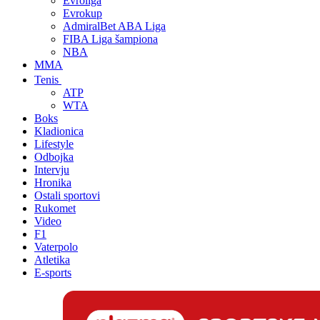
Evroliga
Evrokup
AdmiralBet ABA Liga
FIBA Liga šampiona
NBA
MMA
Tenis
ATP
WTA
Boks
Kladionica
Lifestyle
Odbojka
Intervju
Hronika
Ostali sportovi
Rukomet
Video
F1
Vaterpolo
Atletika
E-sports