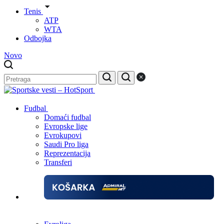
Tenis
ATP
WTA
Odbojka
Novo
Fudbal
Domaći fudbal
Evropske lige
Evrokupovi
Saudi Pro liga
Reprezentacija
Transferi