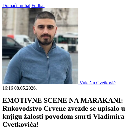
Domaći fudbal
Fudbal
Vukašin Cvetković
16:16
08.05.2026.
EMOTIVNE SCENE NA MARAKANI:
Rukovodstvo Crvene zvezde se upisalo u
knjigu žalosti povodom smrti Vladimira
Cvetkovića!