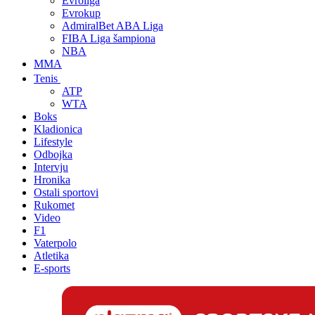
Evroliga
Evrokup
AdmiralBet ABA Liga
FIBA Liga šampiona
NBA
MMA
Tenis
ATP
WTA
Boks
Kladionica
Lifestyle
Odbojka
Intervju
Hronika
Ostali sportovi
Rukomet
Video
F1
Vaterpolo
Atletika
E-sports