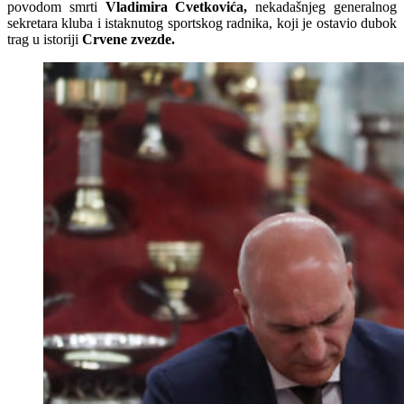
povodom smrti
Vladimira Cvetkovića,
nekadašnjeg generalnog
sekretara kluba i istaknutog sportskog radnika, koji je ostavio dubok
trag u istoriji
Crvene zvezde.