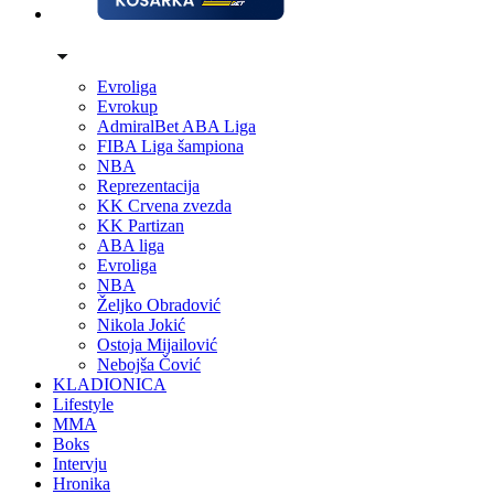
Evroliga
Evrokup
AdmiralBet ABA Liga
FIBA Liga šampiona
NBA
Reprezentacija
KK Crvena zvezda
KK Partizan
ABA liga
Evroliga
NBA
Željko Obradović
Nikola Jokić
Ostoja Mijailović
Nebojša Čović
KLADIONICA
Lifestyle
MMA
Boks
Intervju
Hronika