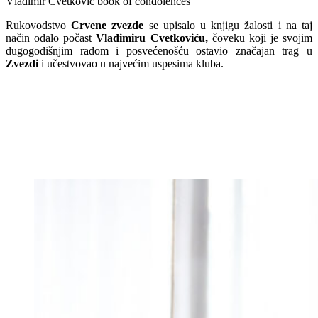
Vladimir Cvetkovic book of condolences
Rukovodstvo
Crvene zvezde
se upisalo u knjigu žalosti i na taj
način odalo počast
Vladimiru Cvetkoviću,
čoveku koji je svojim
dugogodišnjim radom i posvećenošću ostavio značajan trag u
Zvezdi
i učestvovao u najvećim uspesima kluba.