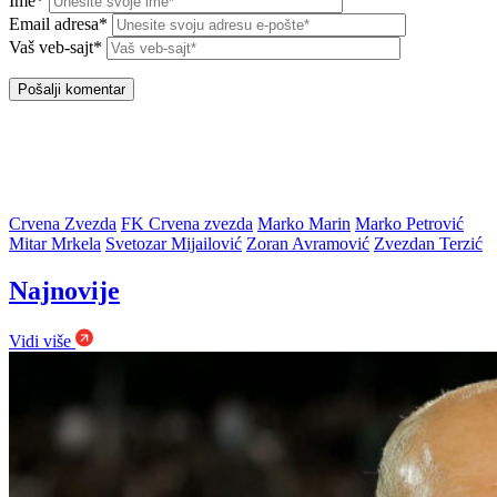
Ime*
Email adresa*
Vaš veb-sajt*
Crvena Zvezda
FK Crvena zvezda
Marko Marin
Marko Petrović
Mitar Mrkela
Svetozar Mijailović
Zoran Avramović
Zvezdan Terzić
Najnovije
Vidi više