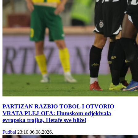
PARTIZAN RAZBIO TOBOL I OTVORIO
VRATA PLEJ-OFA: Humskom odjekivala
evropska trojka, Hetafe sve bliže!
Fudbal
23:10
06.08.2026.