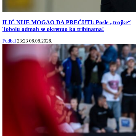
ILIĆ NIJE MOGAO DA PREĆUTI: Posle „trojke“
Tobolu odmah se okrenuo ka tribinama!
Fudbal
23:23
06.08.2026.