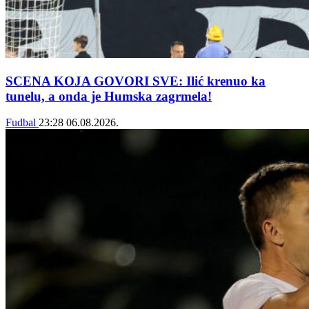
SCENA KOJA GOVORI SVE: Ilić krenuo ka
tunelu, a onda je Humska zagrmela!
Fudbal
23:28
06.08.2026.