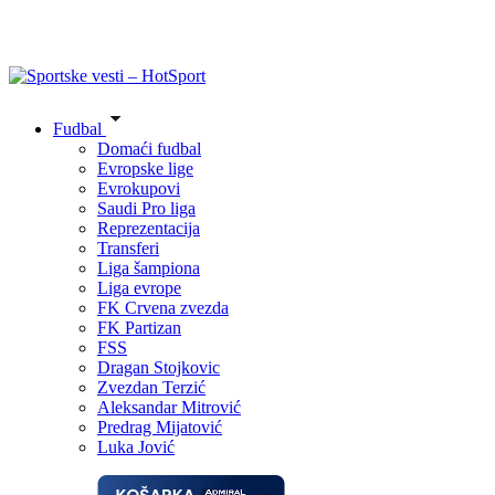
Fudbal
Domaći fudbal
Evropske lige
Evrokupovi
Saudi Pro liga
Reprezentacija
Transferi
Liga šampiona
Liga evrope
FK Crvena zvezda
FK Partizan
FSS
Dragan Stojkovic
Zvezdan Terzić
Aleksandar Mitrović
Predrag Mijatović
Luka Jović