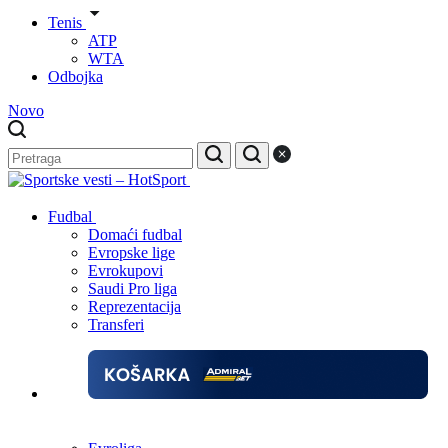
Tenis
ATP
WTA
Odbojka
Novo
Fudbal
Domaći fudbal
Evropske lige
Evrokupovi
Saudi Pro liga
Reprezentacija
Transferi