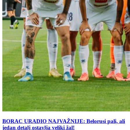
BORAC URADIO NAJVAŽNIJE: Belorusi pali, ali
jedan detalj ostavlja veliki žal!