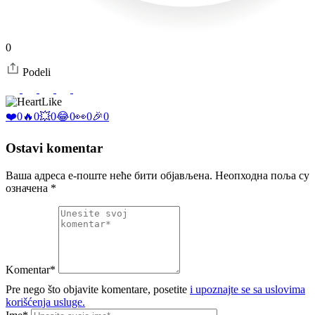
0
Podeli
Like
❤️
0
🔥
0
💥
0
😂
0
👀
0
🎉
0
Ostavi komentar
Ваша адреса е-поште неће бити објављена.
Неопходна поља су
означена
*
Komentar*
Pre nego što objavite komentare, posetite
i upoznajte se sa uslovima
korišćenja usluge.